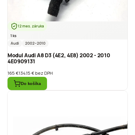
12 mes. záruka
1 ks
Audi
2002
–2010
Modul Audi A8 D3 (4E2, 4E8) 2002 - 2010
4E0909131
165 €
134.15 €
bez DPH
Do košíka