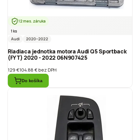
12 mes. záruka
1 ks
Audi
2020
–2022
Riadiaca jednotka motora Audi Q5 Sportback
(FYT) 2020 - 2022 06N907425
129 €
104.88 €
bez DPH
Do košíka