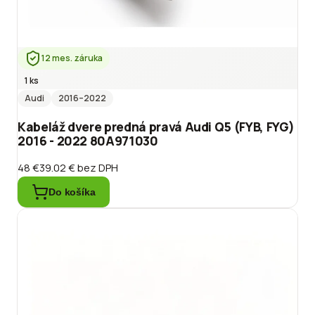
12 mes. záruka
1 ks
Audi
2016
–2022
Kabeláž dvere predná pravá Audi Q5 (FYB, FYG)
2016 - 2022 80A971030
48 €
39.02 €
bez DPH
Do košíka