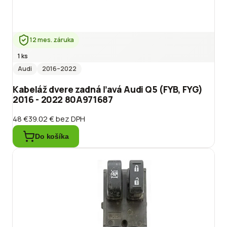
12 mes. záruka
1 ks
Audi
2016
–2022
Kabeláž dvere zadná ľavá Audi Q5 (FYB, FYG)
2016 - 2022 80A971687
48 €
39.02 €
bez DPH
Do košíka