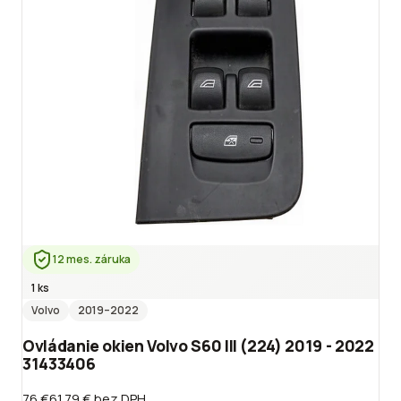
12 mes. záruka
1 ks
Volvo
2019
–2022
Ovládanie okien Volvo S60 III (224) 2019 - 2022
31433406
76 €
61.79 €
bez DPH