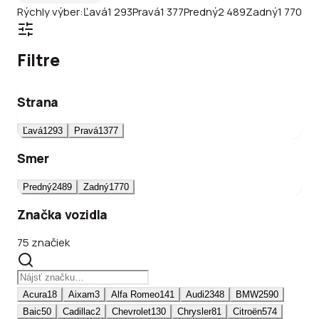
Rýchly výber:
Ľavá
1 293
Pravá
1 377
Predný
2 489
Zadný
1 770
Filtre
Strana
Ľavá
1293
Pravá
1377
Smer
Predný
2489
Zadný
1770
Značka vozidla
75 značiek
Acura
18
Aixam
3
Alfa Romeo
141
Audi
2348
BMW
2590
Baic
50
Cadillac
2
Chevrolet
130
Chrysler
81
Citroën
574