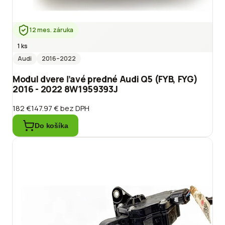
12 mes. záruka
1 ks
Audi
2016
–2022
Modul dvere ľavé predné Audi Q5 (FYB, FYG)
2016 - 2022 8W1959393J
182 €
147.97 €
bez DPH
Do košíka