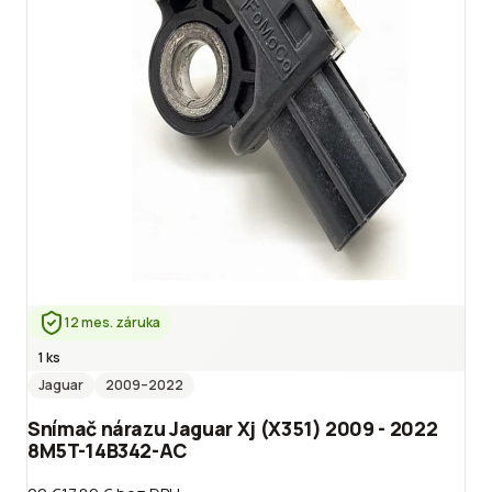
12 mes. záruka
1 ks
Jaguar
2009
–2022
Snímač nárazu Jaguar Xj (X351) 2009 - 2022
8M5T-14B342-AC