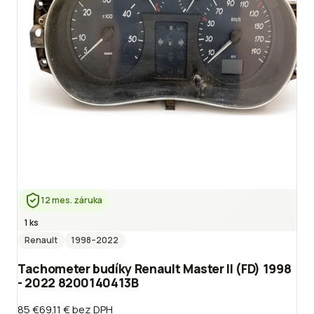
12 mes. záruka
1 ks
Renault
1998
–2022
Tachometer budíky Renault Master II (FD) 1998
- 2022 8200140413B
85 €
69.11 €
bez DPH