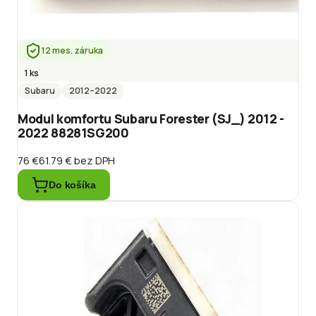
12 mes. záruka
1 ks
Subaru
2012
–2022
Modul komfortu Subaru Forester (SJ_) 2012 -
2022 88281SG200
76 €
61.79 €
bez DPH
Do košíka