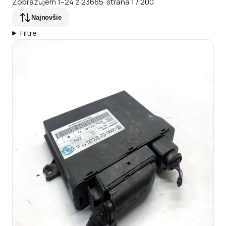
Zobrazujem
1
–
24
z
23665
·
strana
1
/
200
Najnovšie
Filtre