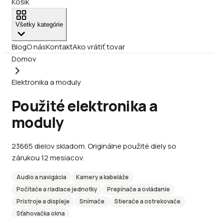
Košík
Všetky kategórie
Blog
O nás
Kontakt
Ako vrátiť tovar
Domov
Elektronika a moduly
Použité elektronika a
moduly
23665
dielov
skladom
.
Originálne použité diely so
zárukou 12 mesiacov.
Audio a navigácia
Kamery a kabeláže
Počítače a riadiace jednotky
Prepínače a ovládanie
Prístroje a displeje
Snímače
Stierače a ostrekovače
Sťahovačka okna