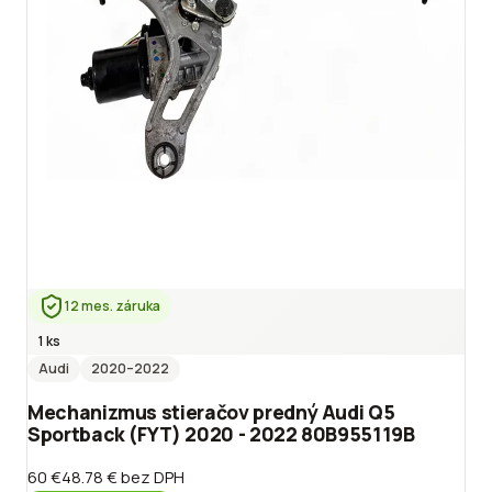
12 mes. záruka
1 ks
Audi
2020
–2022
Mechanizmus stieračov predný Audi Q5
Sportback (FYT) 2020 - 2022 80B955119B
60 €
48.78 €
bez DPH