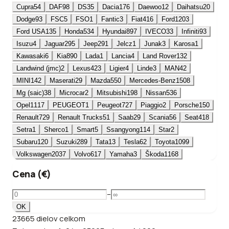
Cupra
54
DAF
98
DS
35
Dacia
176
Daewoo
12
Daihatsu
20
Dodge
93
FSC
5
FSO
1
Fantic
3
Fiat
416
Ford
1203
Ford USA
135
Honda
534
Hyundai
897
IVECO
33
Infiniti
93
Isuzu
4
Jaguar
295
Jeep
291
Jelcz
1
Junak
3
Karosa
1
Kawasaki
6
Kia
890
Lada
1
Lancia
4
Land Rover
132
Landwind (jmc)
2
Lexus
423
Ligier
4
Linde
3
MAN
42
MINI
142
Maserati
29
Mazda
550
Mercedes-Benz
1508
Mg (saic)
38
Microcar
2
Mitsubishi
198
Nissan
536
Opel
1117
PEUGEOT
1
Peugeot
727
Piaggio
2
Porsche
150
Renault
729
Renault Trucks
51
Saab
29
Scania
56
Seat
418
Setra
1
Sherco
1
Smart
5
Ssangyong
114
Star
2
Subaru
120
Suzuki
289
Tata
13
Tesla
62
Toyota
1099
Volkswagen
2037
Volvo
617
Yamaha
3
Škoda
1168
Cena (€)
–
OK
23665
dielov
celkom