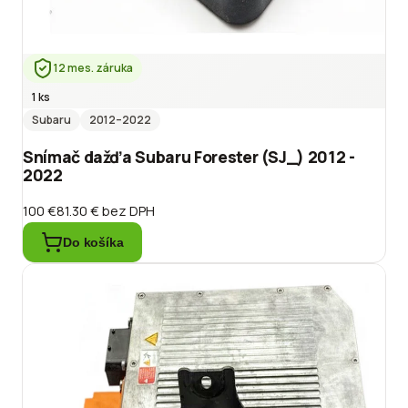
12 mes. záruka
1 ks
Subaru
2012
–2022
Snímač dažďa Subaru Forester (SJ_) 2012 -
2022
100 €
81.30 €
bez DPH
Do košíka