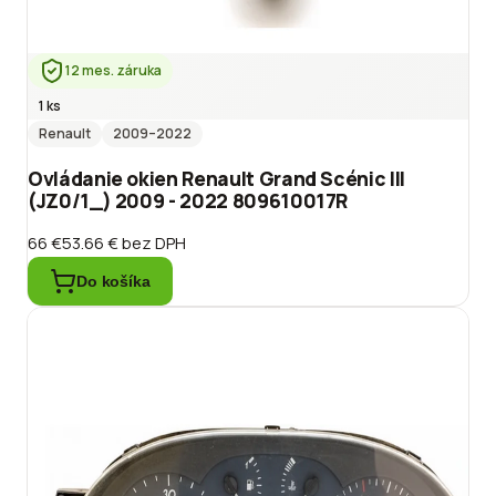
12 mes. záruka
1 ks
Renault
2009
–2022
Ovládanie okien Renault Grand Scénic III
(JZ0/1_) 2009 - 2022 809610017R
66 €
53.66 €
bez DPH
Do košíka