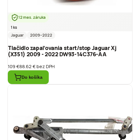
12 mes. záruka
1 ks
Jaguar
2009
–2022
Tlačidlo zapaľovania start/stop Jaguar Xj
(X351) 2009 - 2022 DW93-14C376-AA
109 €
88.62 €
bez DPH
Do košíka