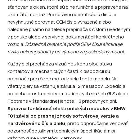
sťahovanie okien, ktoré sú plne funkčné a pripravené na
okamžitú montáž. Pre správnu identifikáciu dielu je
nevyhnutné porovnať OEM číslo vyrazené alebo
nalepené priamo na telese prepínača s číslom uvedeným
v ponuke alebo v servisnej dokumentácii konkrétneho
vozidla.
Dôsledné overenie podľa OEM čísla eliminuje
riziko nekompatibility pri výmene za poškodený modul.
Každý diel prechádza vizuálnou kontrolou stavu
kontaktov a mechanických častí. K dispozícii sú
prepínače pre rôzne motorizácie tohto modelu. Na
všetky diely sa vzťahuje záruka 12 mesiacov. Expedícia
prebieha prostredníctvom kuriérskych služieb GLS alebo
Toptrans v štandardnej lehote 1-3 pracovných dní.
Správna funkčnosť elektronických modulov v BMW
F01 závisí od presnej zhody softvérovej verzie a
hardvérového čísla dielu
, preto odporúčame venovať
pozornosť detailným technickým špecifikáciám pri
každom kuse v katalógu Karson.sk.