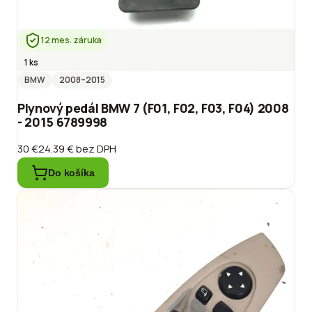
12 mes. záruka
1 ks
BMW
2008
–2015
Plynový pedál BMW 7 (F01, F02, F03, F04) 2008
- 2015 6789998
30 €
24.39 €
bez DPH
Do košíka