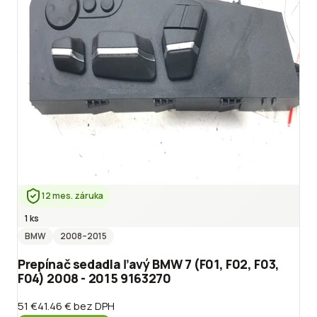
12 mes. záruka
1 ks
BMW
2008
–2015
Prepínač sedadla ľavý BMW 7 (F01, F02, F03,
F04) 2008 - 2015 9163270
51 €
41.46 €
bez DPH