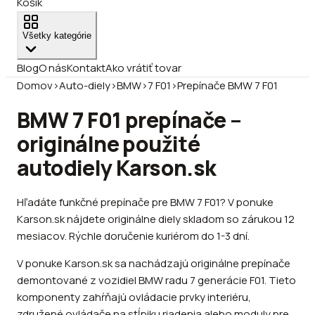
Košík
Všetky kategórie
Blog
O nás
Kontakt
Ako vrátiť tovar
Domov
›
Auto-diely
›
BMW
›
7 F01
›
Prepínače BMW 7 F01
BMW 7 F01 prepínače –
originálne použité
autodiely Karson.sk
Hľadáte funkčné prepínače pre BMW 7 F01? V ponuke
Karson.sk nájdete originálne diely skladom so zárukou 12
mesiacov. Rýchle doručenie kuriérom do 1-3 dní.
V ponuke Karson.sk sa nachádzajú originálne prepínače
demontované z vozidiel BMW radu 7 generácie F01. Tieto
komponenty zahŕňajú ovládacie prvky interiéru,
združené ovládače na stĺpiku riadenia alebo moduly pre