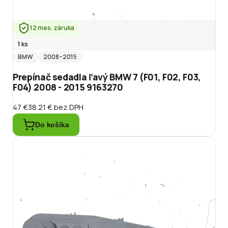
12 mes. záruka
1 ks
BMW
2008
–2015
Prepínač sedadla ľavý BMW 7 (F01, F02, F03,
F04) 2008 - 2015 9163270
47 €
38.21 €
bez DPH
Do košíka