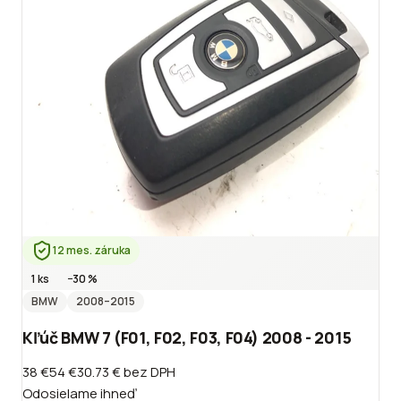
12 mes. záruka
1 ks
−
30
%
BMW
2008
–2015
Kľúč BMW 7 (F01, F02, F03, F04) 2008 - 2015
38 €
54 €
30.73 €
bez DPH
Odosielame ihneď