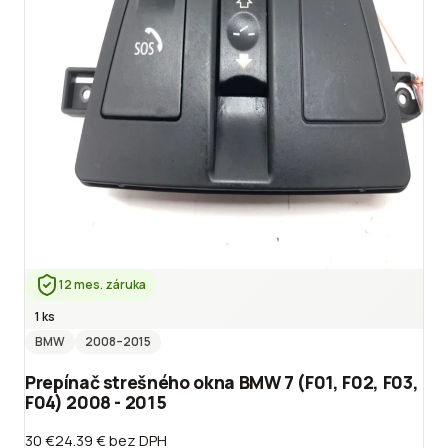
12 mes. záruka
1 ks
BMW
2008
–2015
Prepínač strešného okna BMW 7 (F01, F02, F03,
F04) 2008 - 2015
30 €
24.39 €
bez DPH