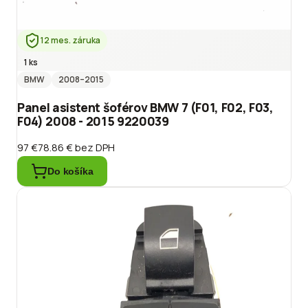
12 mes. záruka
1 ks
BMW
2008
–2015
Panel asistent šoférov BMW 7 (F01, F02, F03,
F04) 2008 - 2015 9220039
97 €
78.86 €
bez DPH
Do košíka