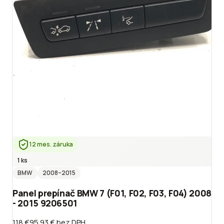
12 mes. záruka
1 ks
BMW
2008
–2015
Panel prepínač BMW 7 (F01, F02, F03, F04) 2008
- 2015 9206501
118 €
95.93 €
bez DPH