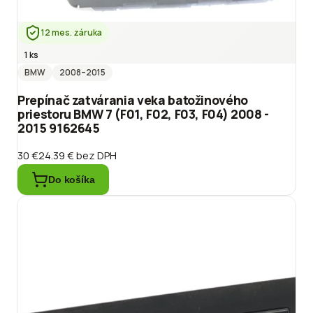
12 mes. záruka
1 ks
BMW
2008
–2015
Prepínač zatvárania veka batožinového
priestoru BMW 7 (F01, F02, F03, F04) 2008 -
2015 9162645
30 €
24.39 €
bez DPH
Do košíka