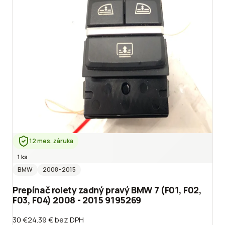
12 mes. záruka
1 ks
BMW
2008
–2015
Prepínač rolety zadný pravý BMW 7 (F01, F02,
F03, F04) 2008 - 2015 9195269
30 €
24.39 €
bez DPH