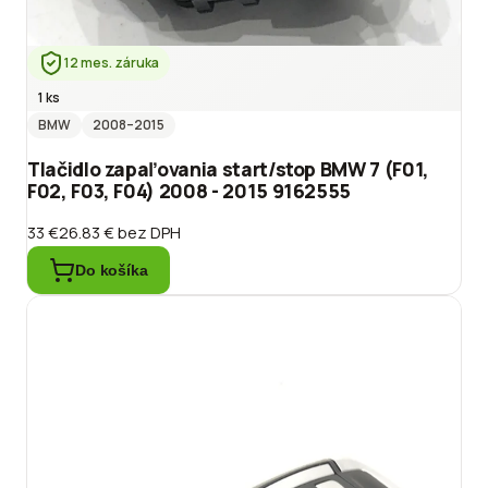
12 mes. záruka
1 ks
BMW
2008
–2015
Tlačidlo zapaľovania start/stop BMW 7 (F01,
F02, F03, F04) 2008 - 2015 9162555
33 €
26.83 €
bez DPH
Do košíka