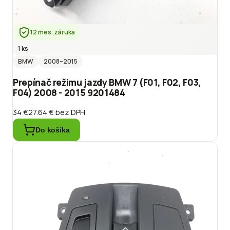
12 mes. záruka
1 ks
BMW
2008
–2015
Prepínač režimu jazdy BMW 7 (F01, F02, F03,
F04) 2008 - 2015 9201484
34 €
27.64 €
bez DPH
Do košíka