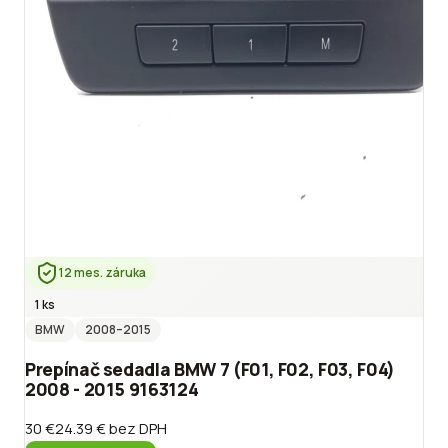
12 mes. záruka
1 ks
BMW
2008
–2015
Prepínač sedadla BMW 7 (F01, F02, F03, F04)
2008 - 2015 9163124
30 €
24.39 €
bez DPH