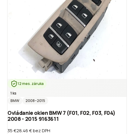
12 mes. záruka
1 ks
BMW
2008
–2015
Ovládanie okien BMW 7 (F01, F02, F03, F04)
2008 - 2015 9163611
35 €
28.46 €
bez DPH