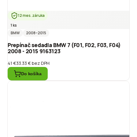
12 mes. záruka
1 ks
BMW
2008
–2015
Prepínač sedadla BMW 7 (F01, F02, F03, F04)
2008 - 2015 9163123
41 €
33.33 €
bez DPH
Do košíka