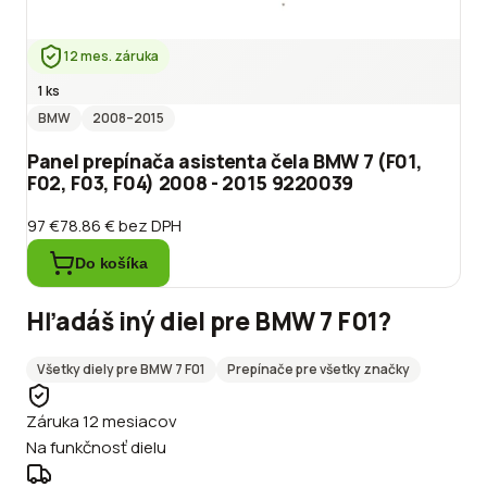
12 mes. záruka
1 ks
BMW
2008
–2015
Panel prepínača asistenta čela BMW 7 (F01,
F02, F03, F04) 2008 - 2015 9220039
97 €
78.86 €
bez DPH
Do košíka
Hľadáš iný diel pre
BMW
7 F01
?
Všetky diely pre
BMW
7 F01
Prepínače
pre všetky značky
Záruka 12 mesiacov
Na funkčnosť dielu