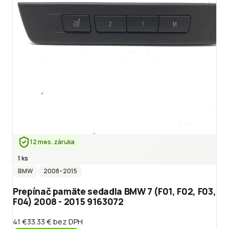
12 mes. záruka
1 ks
BMW
2008
–2015
Prepínač pamäte sedadla BMW 7 (F01, F02, F03,
F04) 2008 - 2015 9163072
41 €
33.33 €
bez DPH