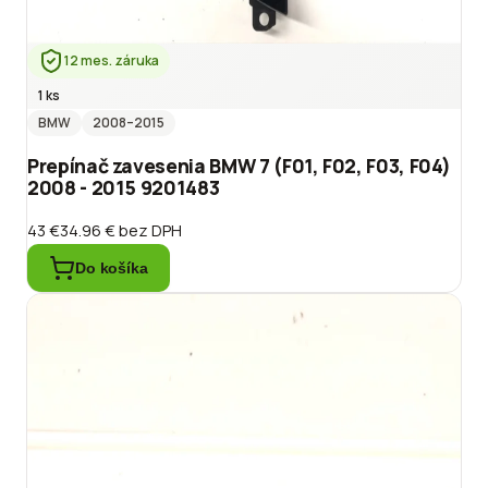
12 mes. záruka
1 ks
BMW
2008
–2015
Prepínač zavesenia BMW 7 (F01, F02, F03, F04)
2008 - 2015 9201483
43 €
34.96 €
bez DPH
Do košíka