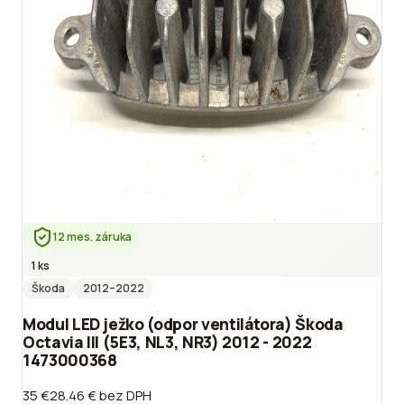
12 mes. záruka
1 ks
Škoda
2012
–2022
Modul LED ježko (odpor ventilátora) Škoda
Octavia III (5E3, NL3, NR3) 2012 - 2022
1473000368
35 €
28.46 €
bez DPH