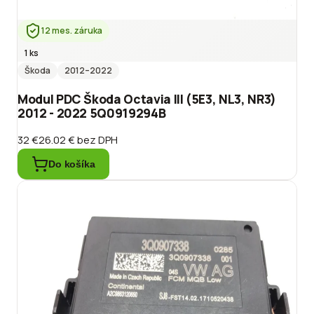
12 mes. záruka
1 ks
Škoda
2012
–2022
Modul PDC Škoda Octavia III (5E3, NL3, NR3)
2012 - 2022 5Q0919294B
32 €
26.02 €
bez DPH
Do košíka