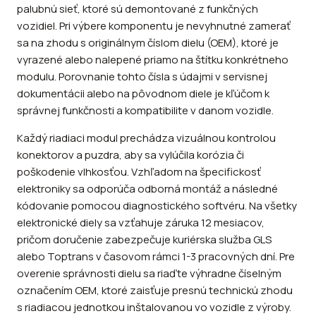
palubnú sieť, ktoré sú demontované z funkčných
vozidiel. Pri výbere komponentu je nevyhnutné zamerať
sa na zhodu s originálnym číslom dielu (OEM), ktoré je
vyrazené alebo nalepené priamo na štítku konkrétneho
modulu. Porovnanie tohto čísla s údajmi v servisnej
dokumentácii alebo na pôvodnom diele je kľúčom k
správnej funkčnosti a kompatibilite v danom vozidle.
Každý riadiaci modul prechádza vizuálnou kontrolou
konektorov a puzdra, aby sa vylúčila korózia či
poškodenie vlhkosťou. Vzhľadom na špecifickosť
elektroniky sa odporúča odborná montáž a následné
kódovanie pomocou diagnostického softvéru. Na všetky
elektronické diely sa vzťahuje záruka 12 mesiacov,
pričom doručenie zabezpečuje kuriérska služba GLS
alebo Toptrans v časovom rámci 1-3 pracovných dní. Pre
overenie správnosti dielu sa riaďte výhradne číselným
označením OEM, ktoré zaisťuje presnú technickú zhodu
s riadiacou jednotkou inštalovanou vo vozidle z výroby.