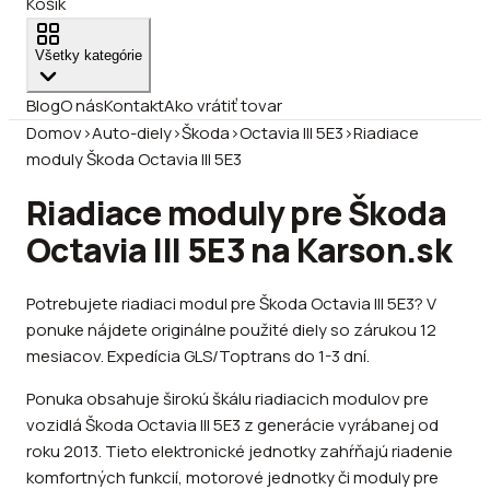
Košík
Všetky kategórie
Blog
O nás
Kontakt
Ako vrátiť tovar
Domov
›
Auto-diely
›
Škoda
›
Octavia III 5E3
›
Riadiace
moduly Škoda Octavia III 5E3
Riadiace moduly pre Škoda
Octavia III 5E3 na Karson.sk
Potrebujete riadiaci modul pre Škoda Octavia III 5E3? V
ponuke nájdete originálne použité diely so zárukou 12
mesiacov. Expedícia GLS/Toptrans do 1-3 dní.
Ponuka obsahuje širokú škálu riadiacich modulov pre
vozidlá Škoda Octavia III 5E3 z generácie vyrábanej od
roku 2013. Tieto elektronické jednotky zahŕňajú riadenie
komfortných funkcií, motorové jednotky či moduly pre