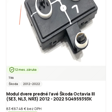
12 mes. záruka
1 ks
Škoda
2012
–2022
Modul dvere predné ľavé Škoda Octavia III
(5E3, NL3, NR3) 2012 - 2022 5Q4959393K
83 €
67.48 €
bez DPH