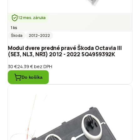
12 mes. záruka
1 ks
Škoda
2012
–2022
Modul dvere predné pravé Škoda Octavia III
(5E3, NL3, NR3) 2012 - 2022 5Q4959392K
30 €
24.39 €
bez DPH
Do košíka