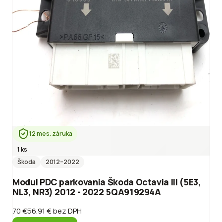
12 mes. záruka
1 ks
Škoda
2012
–2022
Modul PDC parkovania Škoda Octavia III (5E3,
NL3, NR3) 2012 - 2022 5QA919294A
70 €
56.91 €
bez DPH