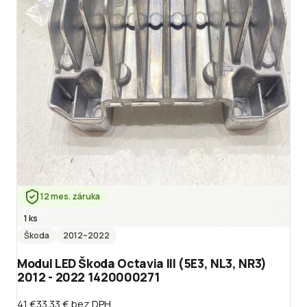
12 mes. záruka
1 ks
Škoda
2012
–2022
Modul LED Škoda Octavia III (5E3, NL3, NR3)
2012 - 2022 1420000271
41 €
33.33 €
bez DPH