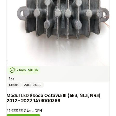
12 mes. záruka
1 ks
Škoda
2012
–2022
Modul LED Škoda Octavia III (5E3, NL3, NR3)
2012 - 2022 1473000368
41 €
33.33 €
bez DPH