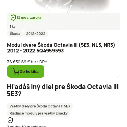
12 mes. záruka
1 ks
Škoda
2012
–2022
Modul dvere Škoda Octavia III (5E3, NL3, NR3)
2012 - 2022 5Q4959593
38 €
30.89 €
bez DPH
Do košíka
Hľadáš iný diel pre
Škoda
Octavia III
5E3
?
Všetky diely pre
Škoda
Octavia III 5E3
Riadiace moduly
pre všetky značky
Záruka 12 mesiacov