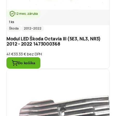
12 mes. záruka
1 ks
Škoda
2012
–2022
Modul LED Škoda Octavia III (5E3, NL3, NR3)
2012 - 2022 1473000368
41 €
33.33 €
bez DPH
Do košíka