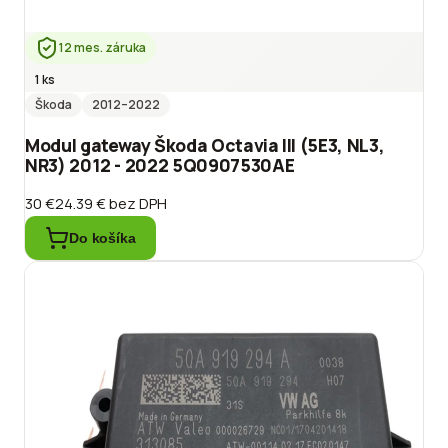
12 mes. záruka
1 ks
Škoda
2012
–2022
Modul gateway Škoda Octavia III (5E3, NL3,
NR3) 2012 - 2022 5Q0907530AE
30 €
24.39 €
bez DPH
Do košíka