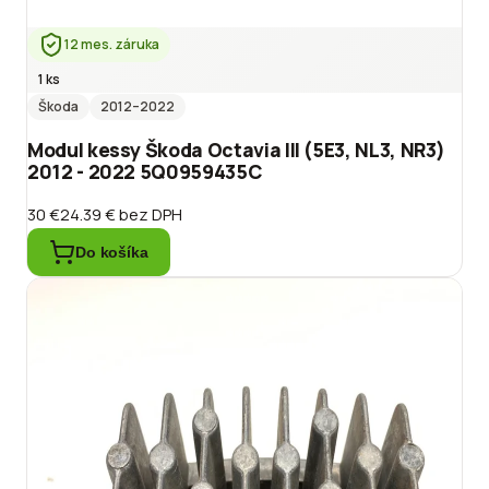
12 mes. záruka
1 ks
Škoda
2012
–2022
Modul kessy Škoda Octavia III (5E3, NL3, NR3)
2012 - 2022 5Q0959435C
30 €
24.39 €
bez DPH
Do košíka