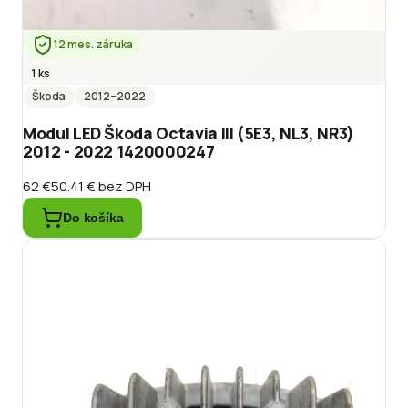
12 mes. záruka
1 ks
Škoda
2012
–2022
Modul LED Škoda Octavia III (5E3, NL3, NR3)
2012 - 2022 1420000247
62 €
50.41 €
bez DPH
Do košíka