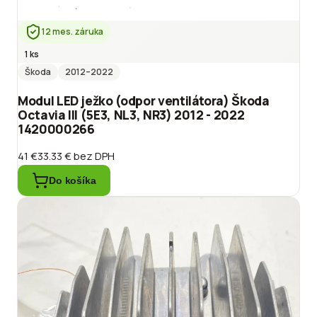
12 mes. záruka
1 ks
Škoda
2012
–2022
Modul LED ježko (odpor ventilátora) Škoda
Octavia III (5E3, NL3, NR3) 2012 - 2022
1420000266
41 €
33.33 €
bez DPH
Do košíka