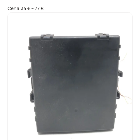
Cena:
34 €
–
77 €