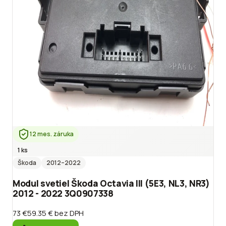
12 mes. záruka
1 ks
Škoda
2012
–2022
Modul svetiel Škoda Octavia III (5E3, NL3, NR3)
2012 - 2022 3Q0907338
73 €
59.35 €
bez DPH