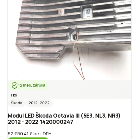
12 mes. záruka
1 ks
Škoda
2012
–2022
Modul LED Škoda Octavia III (5E3, NL3, NR3)
2012 - 2022 1420000247
62 €
50.41 €
bez DPH