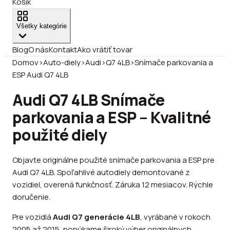
Košík
Všetky kategórie
Blog
O nás
Kontakt
Ako vrátiť tovar
Domov
›
Auto-diely
›
Audi
›
Q7 4LB
›
Snímače parkovania a
ESP Audi Q7 4LB
Audi Q7 4LB Snímače
parkovania a ESP – Kvalitné
použité diely
Objavte originálne použité snímače parkovania a ESP pre
Audi Q7 4LB. Spoľahlivé autodiely demontované z
vozidiel, overená funkčnosť. Záruka 12 mesiacov. Rýchle
doručenie.
Pre vozidlá
Audi Q7 generácie 4LB
, vyrábané v rokoch
2005 až 2015, ponúkame široký výber originálnych