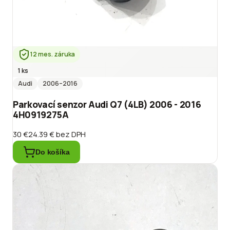
12 mes. záruka
1 ks
Audi
2006
–2016
Parkovací senzor Audi Q7 (4LB) 2006 - 2016
4H0919275A
30 €
24.39 €
bez DPH
Do košíka