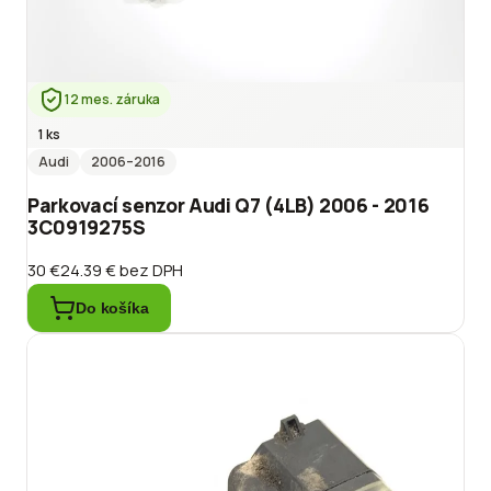
12 mes. záruka
1 ks
Audi
2006
–2016
Parkovací senzor Audi Q7 (4LB) 2006 - 2016
3C0919275S
30 €
24.39 €
bez DPH
Do košíka