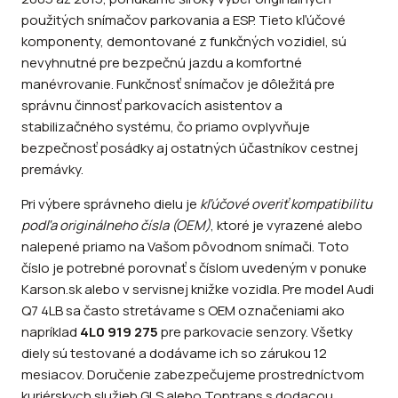
použitých snímačov parkovania a ESP. Tieto kľúčové
komponenty, demontované z funkčných vozidiel, sú
nevyhnutné pre bezpečnú jazdu a komfortné
manévrovanie. Funkčnosť snímačov je dôležitá pre
správnu činnosť parkovacích asistentov a
stabilizačného systému, čo priamo ovplyvňuje
bezpečnosť posádky aj ostatných účastníkov cestnej
premávky.
Pri výbere správneho dielu je
kľúčové overiť kompatibilitu
podľa originálneho čísla (OEM)
, ktoré je vyrazené alebo
nalepené priamo na Vašom pôvodnom snímači. Toto
číslo je potrebné porovnať s číslom uvedeným v ponuke
Karson.sk alebo v servisnej knižke vozidla. Pre model Audi
Q7 4LB sa často stretávame s OEM označeniami ako
napríklad
4L0 919 275
pre parkovacie senzory. Všetky
diely sú testované a dodávame ich so zárukou 12
mesiacov. Doručenie zabezpečujeme prostredníctvom
kuriérskych služieb GLS alebo Toptrans s dodacou