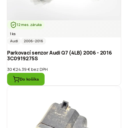
12 mes. záruka
1 ks
Audi
2006
–2016
Parkovací senzor Audi Q7 (4LB) 2006 - 2016
3C0919275S
30 €
24.39 €
bez DPH
Do košíka