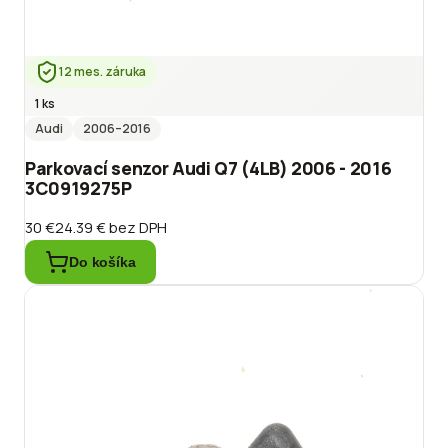
12 mes. záruka
1 ks
Audi
2006
–2016
Parkovací senzor Audi Q7 (4LB) 2006 - 2016
3C0919275P
30 €
24.39 €
bez DPH
Do košíka