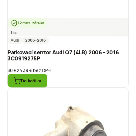
12 mes. záruka
1 ks
Audi
2006
–2016
Parkovací senzor Audi Q7 (4LB) 2006 - 2016
3C0919275P
30 €
24.39 €
bez DPH
Do košíka