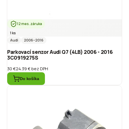
12 mes. záruka
1 ks
Audi
2006
–2016
Parkovací senzor Audi Q7 (4LB) 2006 - 2016
3C0919275S
30 €
24.39 €
bez DPH
Do košíka