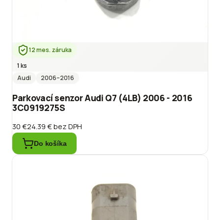
12 mes. záruka
1 ks
Audi
2006
–2016
Parkovací senzor Audi Q7 (4LB) 2006 - 2016
3C0919275S
30 €
24.39 €
bez DPH
Do košíka