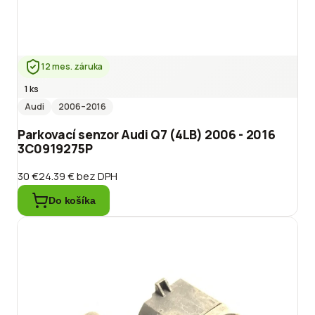
12 mes. záruka
1 ks
Audi
2006
–2016
Parkovací senzor Audi Q7 (4LB) 2006 - 2016
3C0919275P
30 €
24.39 €
bez DPH
Do košíka