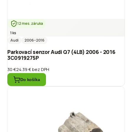
12 mes. záruka
1 ks
Audi
2006
–2016
Parkovací senzor Audi Q7 (4LB) 2006 - 2016
3C0919275P
30 €
24.39 €
bez DPH
Do košíka