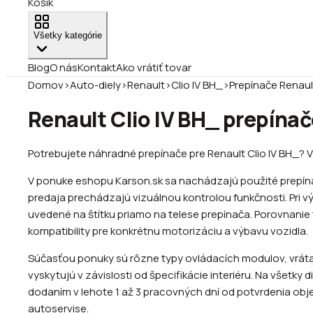
Košík
Všetky kategórie
Blog
O nás
Kontakt
Ako vrátiť tovar
Domov
›
Auto-diely
›
Renault
›
Clio IV BH_
›
Prepínače Renault
Renault Clio IV BH_ prepínač
Potrebujete náhradné prepínače pre Renault Clio IV BH_? Vy
V ponuke eshopu Karson.sk sa nachádzajú použité prepínač
predaja prechádzajú vizuálnou kontrolou funkčnosti. Pri 
uvedené na štítku priamo na telese prepínača. Porovnanie
kompatibility pre konkrétnu motorizáciu a výbavu vozidla.
Súčasťou ponuky sú rôzne typy ovládacích modulov, vrátane
vyskytujú v závislosti od špecifikácie interiéru. Na všetk
dodaním v lehote 1 až 3 pracovných dní od potvrdenia obj
autoservise.