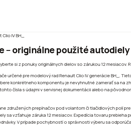
 Clio IV BH_
e – originálne použité autodiely
berte si z ponuky originálnych dielov so zárukou 12 mesiacov. R
e určené pre modelový rad Renault Clio IV generácie BH_. Tiet
výbere konkrétneho komponentu je nevyhnutné zamerať sa na zhod
 tohto čísla s údajmi v servisnej dokumentácii alebo na pôvodn
 združených prepínačov pod volantom či tlačidlových polí pre ov
y diely sa vzťahuje záruka 12 mesiacov. Expedícia tovaru prebieha
ednávky. V prípade pochybností o správnosti výberu sa odporúč