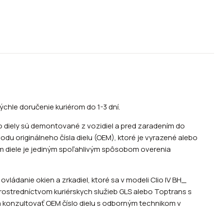
ýchle doručenie kuriérom do 1-3 dní.
o diely sú demontované z vozidiel a pred zaradením do
u originálneho čísla dielu (OEM), ktoré je vyrazené alebo
om diele je jediným spoľahlivým spôsobom overenia
ládanie okien a zrkadiel, ktoré sa v modeli Clio IV BH_
 prostredníctvom kuriérskych služieb GLS alebo Toptrans s
a konzultovať OEM číslo dielu s odborným technikom v