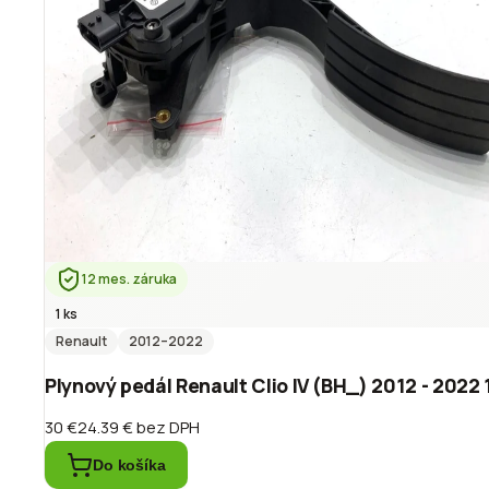
12 mes. záruka
1 ks
Renault
2012
–2022
Plynový pedál Renault Clio IV (BH_) 2012 - 202
30 €
24.39 €
bez DPH
Do košíka