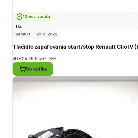
12 mes. záruka
1 ks
Renault
2012
–2022
Tlačidlo zapaľovania start/stop Renault Clio IV
30 €
24.39 €
bez DPH
Do košíka