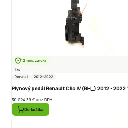
12 mes. záruka
1 ks
Renault
2012
–2022
Plynový pedál Renault Clio IV (BH_) 2012 - 202
30 €
24.39 €
bez DPH
Do košíka