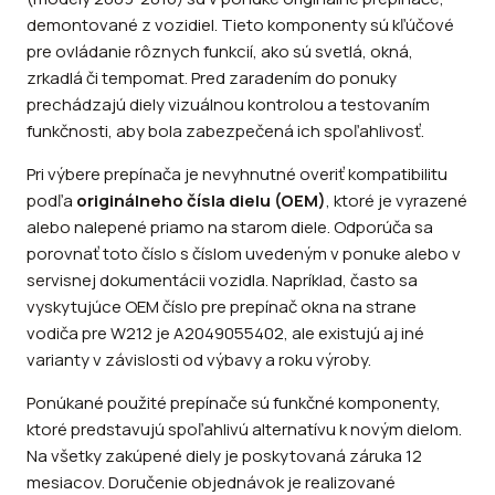
demontované z vozidiel. Tieto komponenty sú kľúčové
pre ovládanie rôznych funkcií, ako sú svetlá, okná,
zrkadlá či tempomat. Pred zaradením do ponuky
prechádzajú diely vizuálnou kontrolou a testovaním
funkčnosti, aby bola zabezpečená ich spoľahlivosť.
Pri výbere prepínača je nevyhnutné overiť kompatibilitu
podľa
originálneho čísla dielu (OEM)
, ktoré je vyrazené
alebo nalepené priamo na starom diele. Odporúča sa
porovnať toto číslo s číslom uvedeným v ponuke alebo v
servisnej dokumentácii vozidla. Napríklad, často sa
vyskytujúce OEM číslo pre prepínač okna na strane
vodiča pre W212 je A2049055402, ale existujú aj iné
varianty v závislosti od výbavy a roku výroby.
Ponúkané použité prepínače sú funkčné komponenty,
ktoré predstavujú spoľahlivú alternatívu k novým dielom.
Na všetky zakúpené diely je poskytovaná záruka 12
mesiacov. Doručenie objednávok je realizované