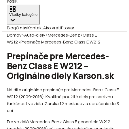
Košík
Všetky kategórie
Blog
O nás
Kontakt
Ako vrátiť tovar
Domov
›
Auto-diely
›
Mercedes-Benz
›
Class E
W212
›
Prepínače Mercedes-Benz Class E W212
Prepínače pre Mercedes-
Benz Class E W212 –
Originálne diely Karson.sk
Nájdite originálne prepínače pre Mercedes-Benz Class E
W212 (2009-2016). Kvalitné použité diely pre správnu
funkčnosť vozidla. Záruka 12 mesiacov a doručenie do 3
dní.
Pre vozidlá Mercedes-Benz Class E generácie W212
(modely 2009-2016) sú v ponuke originálne prepínače,