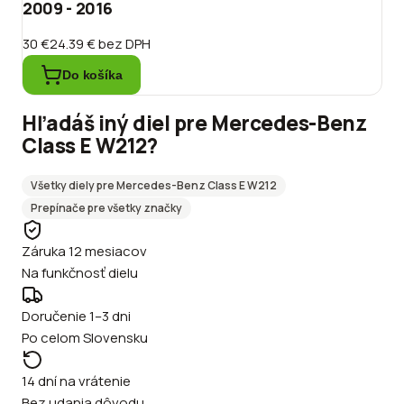
2009 - 2016
30 €
24.39 €
bez DPH
Do košíka
Hľadáš iný diel pre
Mercedes-Benz
Class E W212
?
Všetky diely pre
Mercedes-Benz
Class E W212
Prepínače
pre všetky značky
Záruka 12 mesiacov
Na funkčnosť dielu
Doručenie 1–3 dni
Po celom Slovensku
14 dní na vrátenie
Bez udania dôvodu