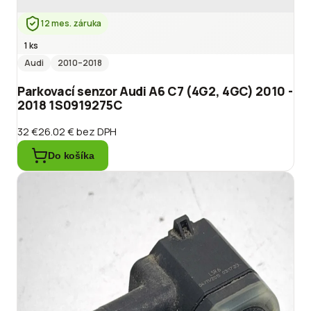
12 mes. záruka
1 ks
Audi
2010
–2018
Parkovací senzor Audi A6 C7 (4G2, 4GC) 2010 -
2018 1S0919275C
32 €
26.02 €
bez DPH
Do košíka