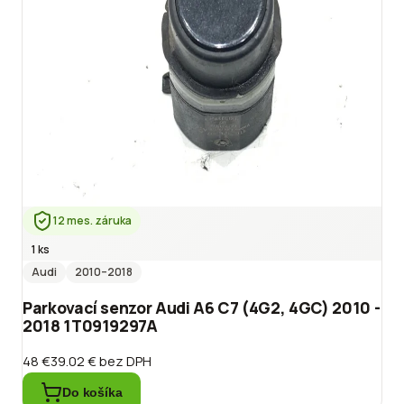
12 mes. záruka
1 ks
Audi
2010
–2018
Parkovací senzor Audi A6 C7 (4G2, 4GC) 2010 -
2018 1T0919297A
48 €
39.02 €
bez DPH
Do košíka