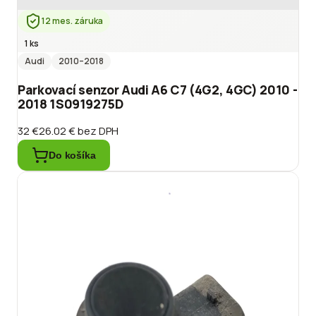
12 mes. záruka
1 ks
Audi
2010
–2018
Parkovací senzor Audi A6 C7 (4G2, 4GC) 2010 -
2018 1S0919275D
32 €
26.02 €
bez DPH
Do košíka