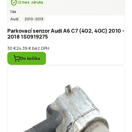
12 mes. záruka
1 ks
Audi
2010
–2018
Parkovací senzor Audi A6 C7 (4G2, 4GC) 2010 -
2018 1S0919275
30 €
24.39 €
bez DPH
Do košíka