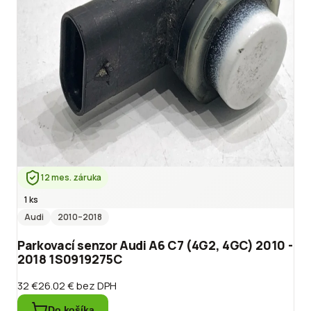
12 mes. záruka
1 ks
Audi
2010
–2018
Parkovací senzor Audi A6 C7 (4G2, 4GC) 2010 -
2018 1S0919275C
32 €
26.02 €
bez DPH
Do košíka