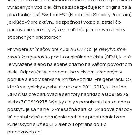
vyradených vozidiel, čím sa zabezpečuje ich originalita a
plná funkčnosť. Systém ESP (Electronic Stability Program)
je kľúčový pre aktívnu bezpečnosť vozidla, zatiaľ čo
parkovacie senzory výrazne uľahčujú manévrovanie v
stiesnených priestoroch.
Pri výbere snímačov pre Audi A6 C7 4G2 je
nevyhnutné
overiť kompatibilitu
podľa originálneho čísla (OEM), ktoré
je vyrazené alebo nalepené priamo na Vašom pôvodnom
diele. Odporúča sa porovnať ho s číslom uvedeným v
ponuke alebo v servisnej knižke vozidla. Pre generáciu C7,
ktorá sa typicky vyrábala v rokoch 2011-2018, sú bežné
OEM čísla pre parkovacie senzory napríklad
4G0919275
alebo
3C0919275
. Všetky diely v ponuke sú testované a
poskytuje sa na ne 12-mesačná záruka. Skladové zásoby
sú dostatočné a doručenie prebieha prostredníctvom
kuriérskych služieb GLS alebo Toptrans do 1-3
pracovných dní.