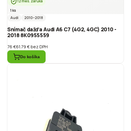
12 mes. záruka
1 ks
Audi
2010
–2018
Snímač dažďa Audi A6 C7 (4G2, 4GC) 2010 -
2018 8K0955559
76 €
61.79 €
bez DPH
Do košíka