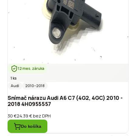
12 mes. záruka
1 ks
Audi
2010
–2018
Snímač nárazu Audi A6 C7 (4G2, 4GC) 2010 -
2018 4H0955557
30 €
24.39 €
bez DPH
Do košíka