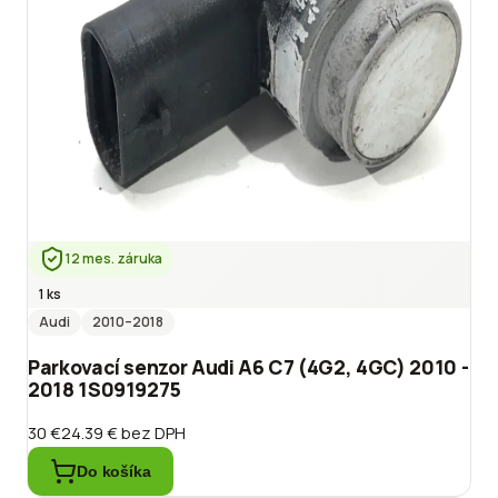
12 mes. záruka
1 ks
Audi
2010
–2018
Parkovací senzor Audi A6 C7 (4G2, 4GC) 2010 -
2018 1S0919275
30 €
24.39 €
bez DPH
Do košíka