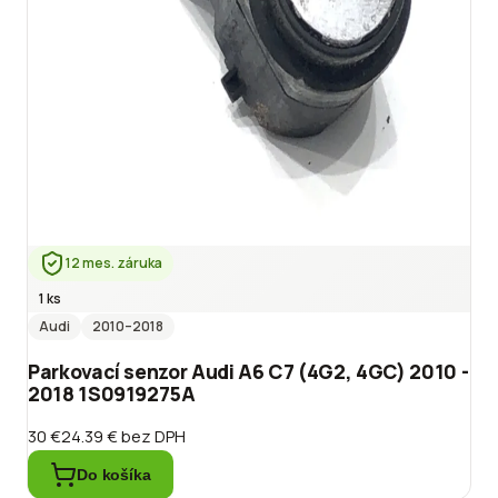
12 mes. záruka
1 ks
Audi
2010
–2018
Parkovací senzor Audi A6 C7 (4G2, 4GC) 2010 -
2018 1S0919275A
30 €
24.39 €
bez DPH
Do košíka