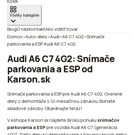
Košík
Všetky kategórie
Blog
O nás
Kontakt
Ako vrátiť tovar
Domov
›
Auto-diely
›
Audi
›
A6 C7 4G2
›
Snímače
parkovania a ESP Audi A6 C7 4G2
Audi A6 C7 4G2: Snímače
parkovania a ESP od
Karson.sk
Snímače parkovania a ESP pre Audi A6 C7 4G2. Overené
diely z demontáže s 12-mesačnou zárukou. Bohaté
skladové zásoby. Objednajte teraz!
V eshope Karson.sk nájdete širokú ponuku
snímačov
parkovania a ESP
pre vozidlá Audi A6 C7 (generácia
4G2). Tieto diely sú demontované z havarovaných alebo