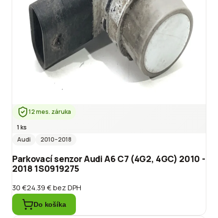
12 mes. záruka
1 ks
Audi
2010
–2018
Parkovací senzor Audi A6 C7 (4G2, 4GC) 2010 -
2018 1S0919275
30 €
24.39 €
bez DPH
Do košíka