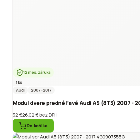
12 mes. záruka
1 ks
Audi
2007
–2017
Modul dvere predné ľavé Audi A5 (8T3) 2007 - 
32 €
26.02 €
bez DPH
Do košíka