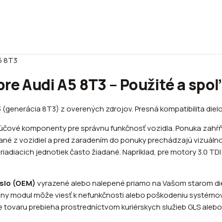
5 8T3
re Audi A5 8T3 – Použité a spoľ
3 (generácia 8T3) z overených zdrojov. Presná kompatibilita diel
kľúčové komponenty pre správnu funkčnosť vozidla. Ponuka zah
ané z vozidiel a pred zaradením do ponuky prechádzajú vizuál
zie riadiacich jednotiek často žiadané. Napríklad, pre motory 3.0
íslo (OEM)
vyrazené alebo nalepené priamo na Vašom starom die
ávny modul môže viesť k nefunkčnosti alebo poškodeniu systémov
e tovaru prebieha prostredníctvom kuriérskych služieb GLS aleb