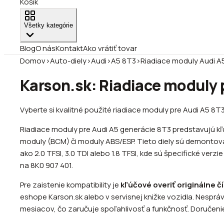
Košík
Všetky kategórie
Blog
O nás
Kontakt
Ako vrátiť tovar
Domov
›
Auto-diely
›
Audi
›
A5 8T3
›
Riadiace moduly Audi A
Karson.sk: Riadiace moduly p
Vyberte si kvalitné použité riadiace moduly pre Audi A5 8T
Riadiace moduly pre Audi A5 generácie 8T3 predstavujú 
moduly (BCM) či moduly ABS/ESP. Tieto diely sú demontov
ako 2.0 TFSI, 3.0 TDI alebo 1.8 TFSI, kde sú špecifické ver
na 8K0 907 401.
Pre zaistenie kompatibility je
kľúčové overiť originálne č
eshope Karson.sk alebo v servisnej knižke vozidla. Nespr
mesiacov, čo zaručuje spoľahlivosť a funkčnosť. Doručeni