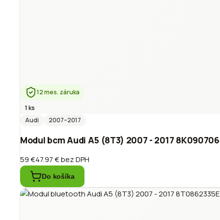
12 mes. záruka
1 ks
Audi
2007
–2017
Modul bcm Audi A5 (8T3) 2007 - 2017 8K09070
59 €
47.97 €
bez DPH
Do košíka