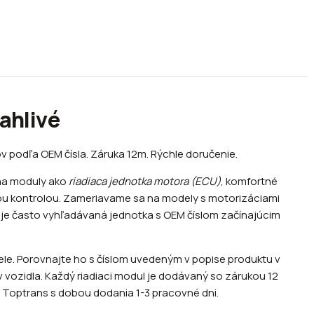
ahlivé
ov podľa OEM čísla. Záruka 12m. Rýchle doručenie.
ŕňa moduly ako
riadiaca jednotka motora (ECU)
, komfortné
nou kontrolou. Zameriavame sa na modely s motorizáciami
 TDI je často vyhľadávaná jednotka s OEM číslom začínajúcim
le. Porovnajte ho s číslom uvedeným v popise produktu v
 vozidla. Každý riadiaci modul je dodávaný so zárukou 12
o Toptrans s dobou dodania 1-3 pracovné dni.