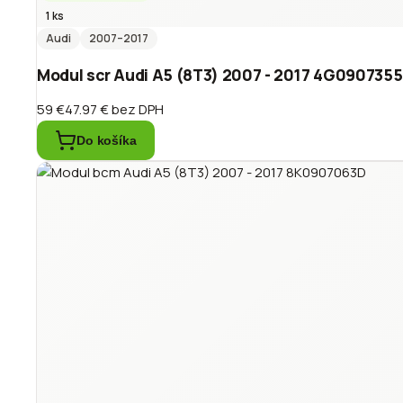
1 ks
Audi
2007
–2017
Modul scr Audi A5 (8T3) 2007 - 2017 4G090735
59 €
47.97 €
bez DPH
Do košíka