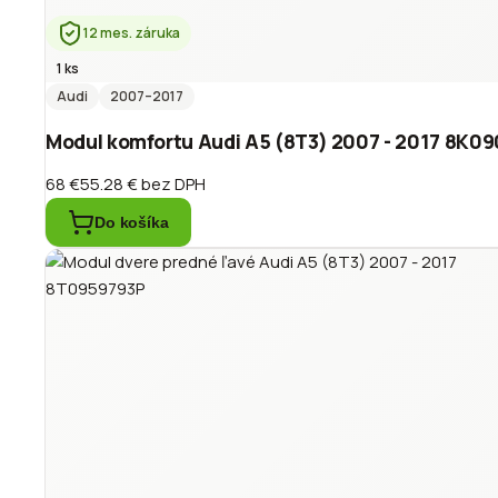
12 mes. záruka
1 ks
Audi
2007
–2017
Modul komfortu Audi A5 (8T3) 2007 - 2017 8K0
68 €
55.28 €
bez DPH
Do košíka