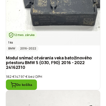
12 mes. záruka
1 ks
BMW
2016
–2022
Modul snímač otvárania veka batožinového
priestoru BMW 5 (G30, F90) 2016 - 2022
24162310
182 €
147.97 €
bez DPH
Do košíka