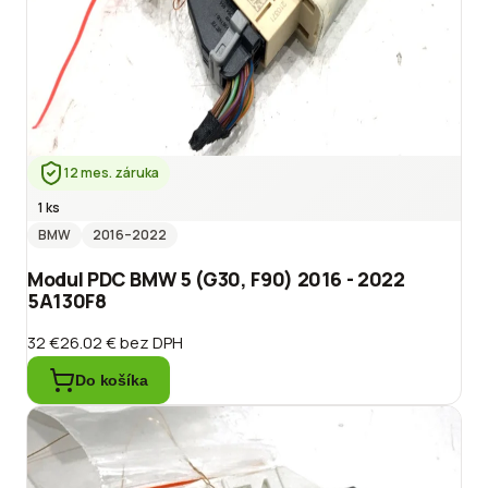
12 mes. záruka
1 ks
BMW
2016
–2022
Modul PDC BMW 5 (G30, F90) 2016 - 2022
5A130F8
32 €
26.02 €
bez DPH
Do košíka