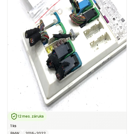
12 mes. záruka
1 ks
BMW
2016
–2022