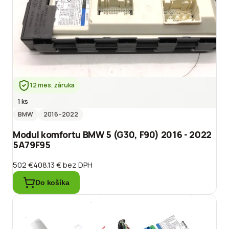
12 mes. záruka
1 ks
BMW
2016
–2022
Modul komfortu BMW 5 (G30, F90) 2016 - 2022
5A79F95
502 €
408.13 €
bez DPH
Do košíka