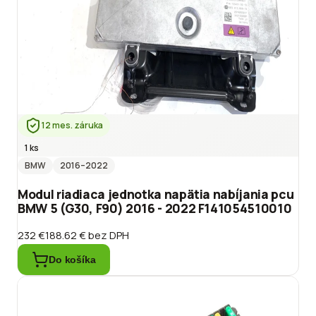
12 mes. záruka
1 ks
BMW
2016
–2022
Modul riadiaca jednotka napätia nabíjania pcu
BMW 5 (G30, F90) 2016 - 2022 F141054510010
232 €
188.62 €
bez DPH
Do košíka