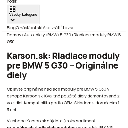
Košík
Všetky kategórie
Blog
O nás
Kontakt
Ako vrátiť tovar
Domov
›
Auto-diely
›
BMW
›
5 G30
›
Riadiace moduly BMW 5
G30
Karson.sk: Riadiace moduly
pre BMW 5 G30 – Originálne
diely
Objavte originálne riadiace moduly pre BMW 5 G30 v
eshope Karson.sk. Kvalitné použité diely demontované z
vozidiel. Kompatibilita podľa OEM. Skladom s doručením 1-
3 dni.
V eshope Karson.sk nájdete široký sortiment
originálnych riadiacich modulov
pre modely BMW 5