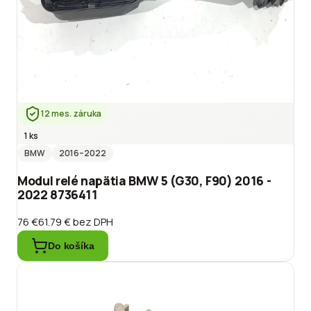
12 mes. záruka
1 ks
BMW
2016
–2022
Modul relé napätia BMW 5 (G30, F90) 2016 -
2022 8736411
76 €
61.79 €
bez DPH
Do košíka