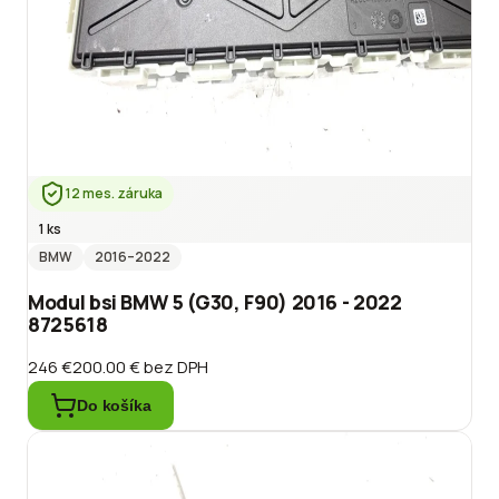
12 mes. záruka
1 ks
BMW
2016
–2022
Modul bsi BMW 5 (G30, F90) 2016 - 2022
8725618
246 €
200.00 €
bez DPH
Do košíka