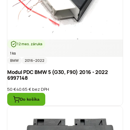
12 mes. záruka
1 ks
BMW
2016
–2022
Modul PDC BMW 5 (G30, F90) 2016 - 2022
6997148
50 €
40.65 €
bez DPH
Do košíka