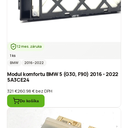
12 mes. záruka
1 ks
BMW
2016
–2022
Modul komfortu BMW 5 (G30, F90) 2016 - 2022
5A3CE24
321 €
260.98 €
bez DPH
Do košíka