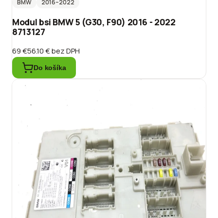
BMW
2016
–2022
Modul bsi BMW 5 (G30, F90) 2016 - 2022
8713127
69 €
56.10 €
bez DPH
Do košíka