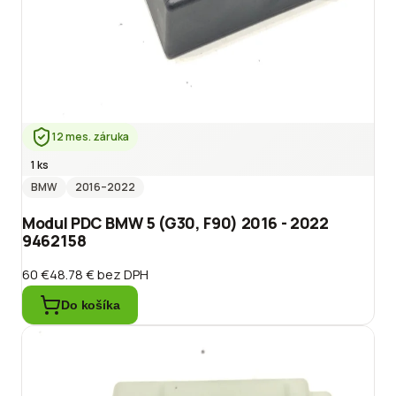
12 mes. záruka
1 ks
BMW
2016
–2022
Modul PDC BMW 5 (G30, F90) 2016 - 2022
9462158
60 €
48.78 €
bez DPH
Do košíka