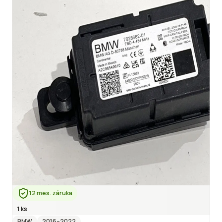
12 mes. záruka
1 ks
BMW
2016
–2022