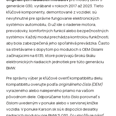
generácie G30, vyrábané v rokoch 2017 až 2023. Tieto
kľúčové komponenty, demontované z vozidiel, sú
nevyhnutné pre správne fungovanie elektronických
systémov automobilu, či už ide o riadenie motora,
prevodovky, komfortných funkcií alebo bezpečnostných
systémov. Každý modul prechádza kontrolou funkčnosti,
aby bola zabezpečená jeho spoľahlivá prevádzka. Často
sa stretávame s dopytom po moduloch s OEM číslami
začínajúcimi na 6135, ktoré pokrývajú širokú škálu
elektronických riadiacich jednotiek pre túto generáciu
BMW.
Pre správny výber je kľúčové overiť kompatibilitu dielu.
Kompatibilitu overujte podľa
originálneho čísla (OEM)
vyrazeného alebo nalepeného priamo na vašom
pôvodnom diele. Odporúčame toto číslo porovnať s
číslom uvedeným v ponuke alebo v servisnej knižke
vozidla. V ponuke Karson.sk sú k dispozícii desiatky
riadiacich modulov pre BMW 5 G30, čo umožňuje nájsť