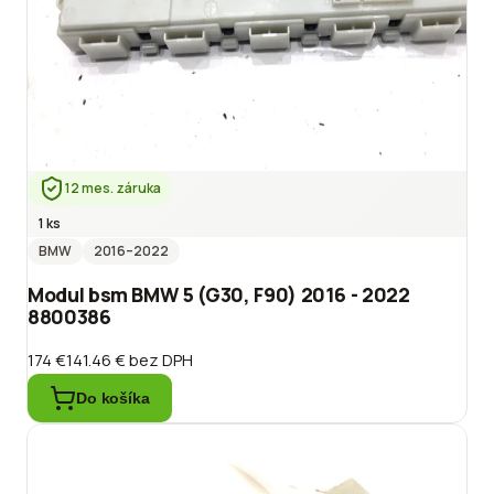
12 mes. záruka
1 ks
BMW
2016
–2022
Modul bsm BMW 5 (G30, F90) 2016 - 2022
8800386
174 €
141.46 €
bez DPH
Do košíka