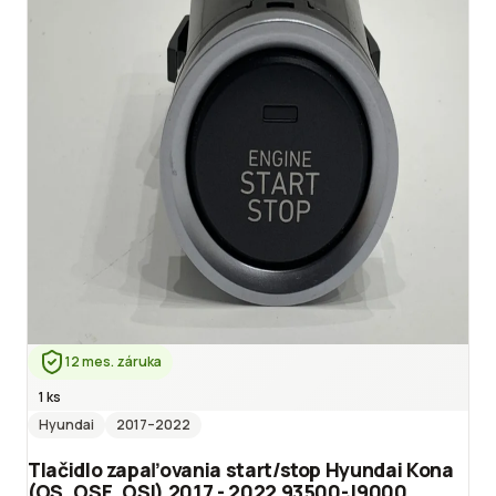
12 mes. záruka
1 ks
Hyundai
2017
–2022
Tlačidlo zapaľovania start/stop Hyundai Kona
(OS, OSE, OSI) 2017 - 2022 93500-J9000