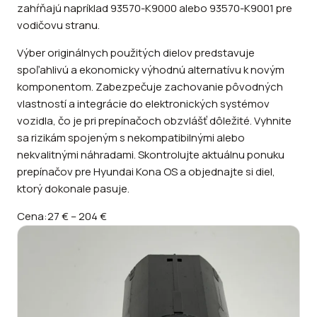
zahŕňajú napríklad 93570-K9000 alebo 93570-K9001 pre
vodičovu stranu.
Výber originálnych použitých dielov predstavuje
spoľahlivú a ekonomicky výhodnú alternatívu k novým
komponentom. Zabezpečuje zachovanie pôvodných
vlastností a integrácie do elektronických systémov
vozidla, čo je pri prepínačoch obzvlášť dôležité. Vyhnite
sa rizikám spojeným s nekompatibilnými alebo
nekvalitnými náhradami. Skontrolujte aktuálnu ponuku
prepínačov pre Hyundai Kona OS a objednajte si diel,
ktorý dokonale pasuje.
Cena:
27 €
–
204 €