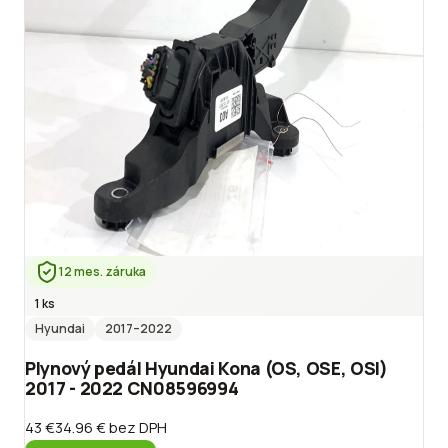
12 mes. záruka
1 ks
Hyundai
2017
–2022
Plynový pedál Hyundai Kona (OS, OSE, OSI)
2017 - 2022 CN08596994
43 €
34.96 €
bez DPH