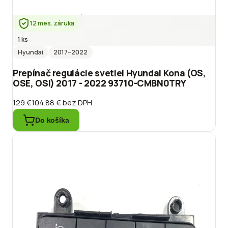
12 mes. záruka
1 ks
Hyundai
2017
–2022
Prepínač regulácie svetiel Hyundai Kona (OS,
OSE, OSI) 2017 - 2022 93710-CMBN0TRY
129 €
104.88 €
bez DPH
Do košíka