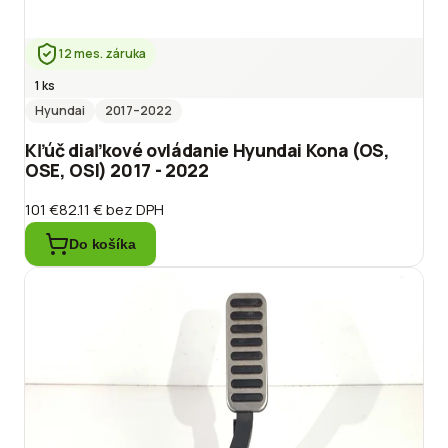
12 mes. záruka
1 ks
Hyundai
2017
–2022
Kľúč diaľkové ovládanie Hyundai Kona (OS,
OSE, OSI) 2017 - 2022
101 €
82.11 €
bez DPH
Do košíka