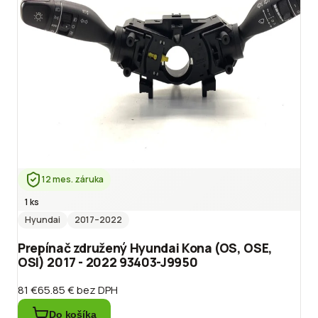
12 mes. záruka
1 ks
Hyundai
2017
–2022
Prepínač združený Hyundai Kona (OS, OSE,
OSI) 2017 - 2022 93403-J9950
81 €
65.85 €
bez DPH
Do košíka