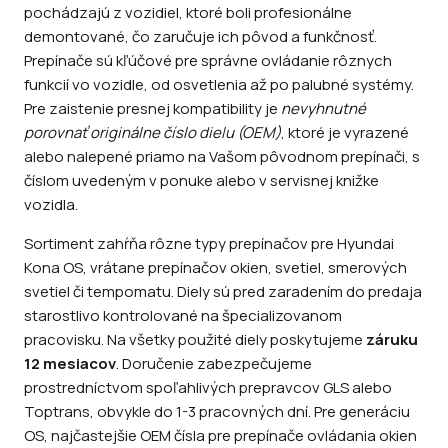
pochádzajú z vozidiel, ktoré boli profesionálne
demontované, čo zaručuje ich pôvod a funkčnosť.
Prepínače sú kľúčové pre správne ovládanie rôznych
funkcií vo vozidle, od osvetlenia až po palubné systémy.
Pre zaistenie presnej kompatibility je
nevyhnutné
porovnať originálne číslo dielu (OEM)
, ktoré je vyrazené
alebo nalepené priamo na Vašom pôvodnom prepínači, s
číslom uvedeným v ponuke alebo v servisnej knižke
vozidla.
Sortiment zahŕňa rôzne typy prepínačov pre Hyundai
Kona OS, vrátane prepínačov okien, svetiel, smerových
svetiel či tempomatu. Diely sú pred zaradením do predaja
starostlivo kontrolované na špecializovanom
pracovisku. Na všetky použité diely poskytujeme
záruku
12 mesiacov
. Doručenie zabezpečujeme
prostredníctvom spoľahlivých prepravcov GLS alebo
Toptrans, obvykle do 1-3 pracovných dní. Pre generáciu
OS, najčastejšie OEM čísla pre prepínače ovládania okien