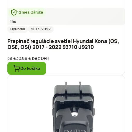
12 mes. záruka
1 ks
Hyundai
2017
–2022
Prepínač regulácie svetiel Hyundai Kona (OS,
OSE, OSI) 2017 - 2022 93710-J9210
38 €
30.89 €
bez DPH
Do košíka