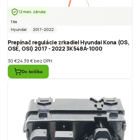
12 mes. záruka
1 ks
Hyundai
2017
–2022
Prepínač regulácie zrkadiel Hyundai Kona (OS,
OSE, OSI) 2017 - 2022 3K548A-1000
30 €
24.39 €
bez DPH
Do košíka