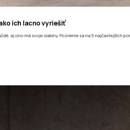
ko ich lacno vyriešiť
dé, aj ono má svoje slabiny. Pozrieme sa na 5 najčastejších porú