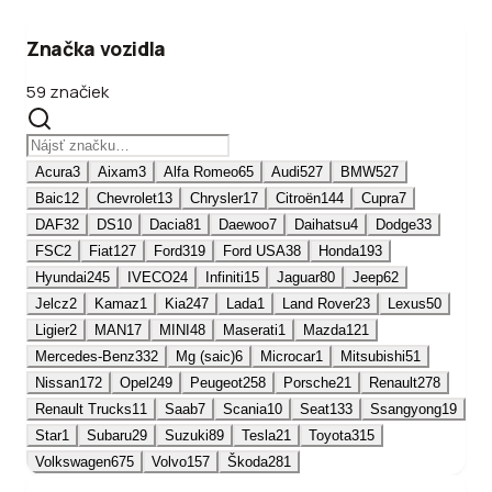
Značka vozidla
59 značiek
Acura
3
Aixam
3
Alfa Romeo
65
Audi
527
BMW
527
Baic
12
Chevrolet
13
Chrysler
17
Citroën
144
Cupra
7
DAF
32
DS
10
Dacia
81
Daewoo
7
Daihatsu
4
Dodge
33
FSC
2
Fiat
127
Ford
319
Ford USA
38
Honda
193
Hyundai
245
IVECO
24
Infiniti
15
Jaguar
80
Jeep
62
Jelcz
2
Kamaz
1
Kia
247
Lada
1
Land Rover
23
Lexus
50
Ligier
2
MAN
17
MINI
48
Maserati
1
Mazda
121
Mercedes-Benz
332
Mg (saic)
6
Microcar
1
Mitsubishi
51
Nissan
172
Opel
249
Peugeot
258
Porsche
21
Renault
278
Renault Trucks
11
Saab
7
Scania
10
Seat
133
Ssangyong
19
Star
1
Subaru
29
Suzuki
89
Tesla
21
Toyota
315
Volkswagen
675
Volvo
157
Škoda
281