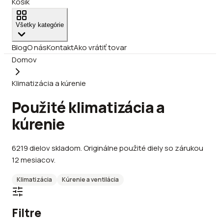
Košík
Všetky kategórie
Blog
O nás
Kontakt
Ako vrátiť tovar
Domov
Klimatizácia a kúrenie
Použité klimatizácia a
kúrenie
6219
dielov
skladom
.
Originálne použité diely so zárukou
12 mesiacov.
Klimatizácia
Kúrenie a ventilácia
Filtre