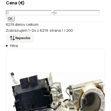
Cena (€)
–
OK
6219
dielov
celkom
Zobrazujem
1
–
24
z
6219
·
strana
1
/
200
Najnovšie
Filtre