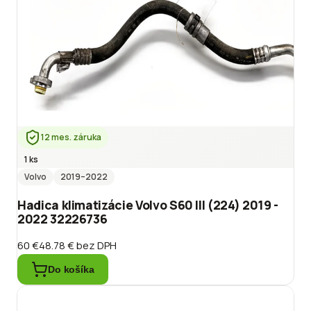
12 mes. záruka
1 ks
Volvo
2019
–2022
Hadica klimatizácie Volvo S60 III (224) 2019 -
2022 32226736
60 €
48.78 €
bez DPH
Do košíka