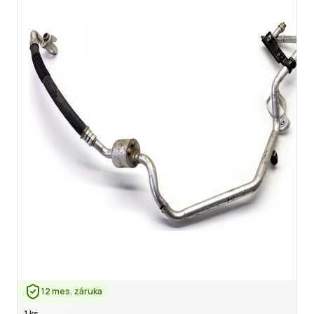
12 mes. záruka
1 ks