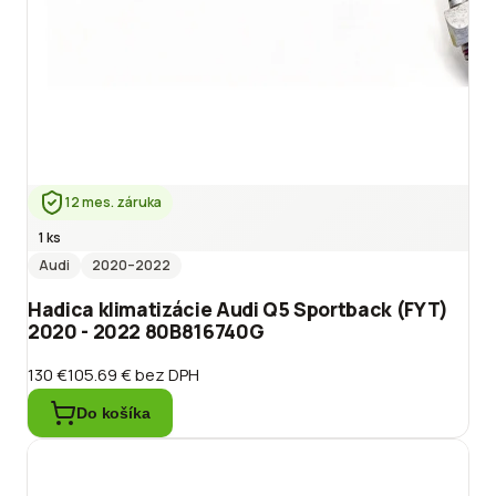
12 mes. záruka
1 ks
Audi
2020
–2022
Hadica klimatizácie Audi Q5 Sportback (FYT)
2020 - 2022 80B816740G
130 €
105.69 €
bez DPH
Do košíka