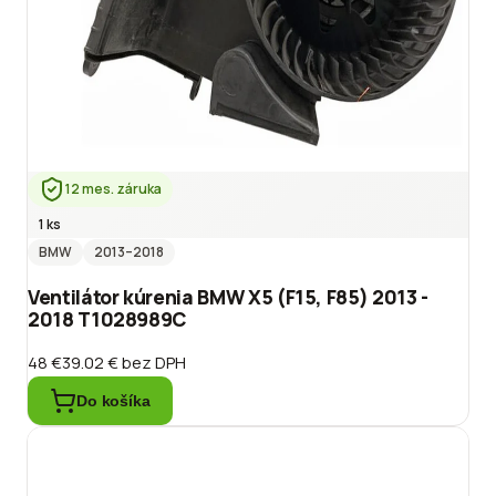
12 mes. záruka
1 ks
BMW
2013
–2018
Ventilátor kúrenia BMW X5 (F15, F85) 2013 -
2018 T1028989C
48 €
39.02 €
bez DPH
Do košíka