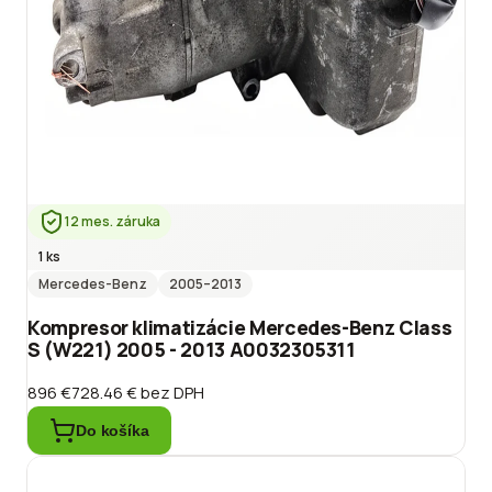
12 mes. záruka
1 ks
Mercedes-Benz
2005
–2013
Kompresor klimatizácie Mercedes-Benz Class
S (W221) 2005 - 2013 A0032305311
896 €
728.46 €
bez DPH
Do košíka