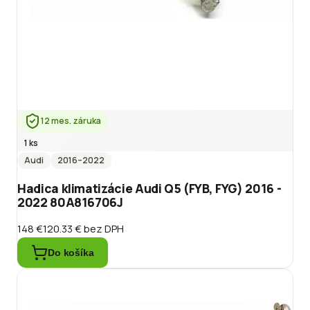
12 mes. záruka
1 ks
Audi
2016
–2022
Hadica klimatizácie Audi Q5 (FYB, FYG) 2016 -
2022 80A816706J
148 €
120.33 €
bez DPH
Do košíka