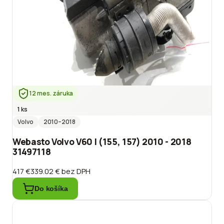
12 mes. záruka
1 ks
Volvo
2010
–2018
Webasto Volvo V60 I (155, 157) 2010 - 2018
31497118
417 €
339.02 €
bez DPH
Do košíka