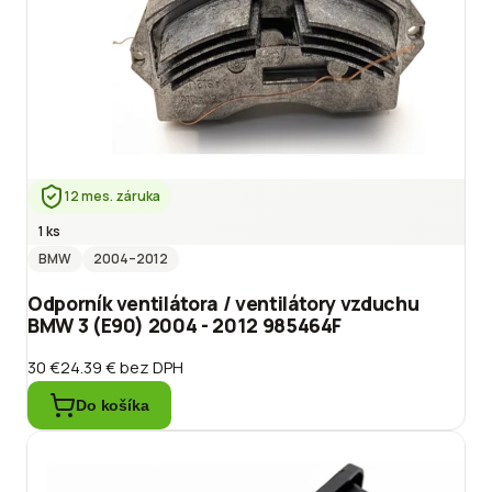
12 mes. záruka
1 ks
BMW
2004
–2012
Odporník ventilátora / ventilátory vzduchu
BMW 3 (E90) 2004 - 2012 985464F
30 €
24.39 €
bez DPH
Do košíka