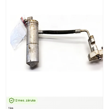
12 mes. záruka
1 ks