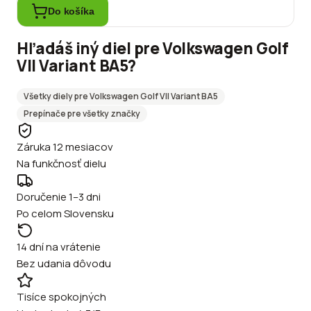
Do košíka
Hľadáš iný diel pre
Volkswagen
Golf
VII Variant BA5
?
Všetky diely pre
Volkswagen
Golf VII Variant BA5
Prepínače
pre všetky značky
Záruka 12 mesiacov
Na funkčnosť dielu
Doručenie 1–3 dni
Po celom Slovensku
14 dní na vrátenie
Bez udania dôvodu
Tisíce spokojných