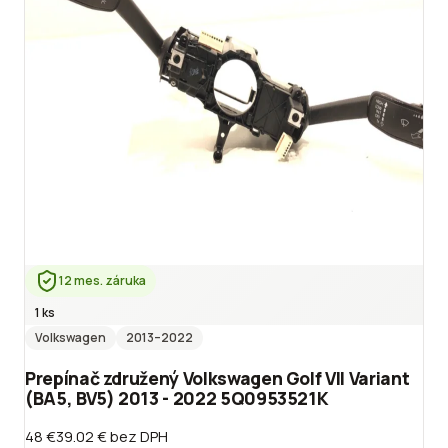
12 mes. záruka
1 ks
Volkswagen
2013
–2022
Prepínač združený Volkswagen Golf VII Variant
(BA5, BV5) 2013 - 2022 5Q0953521K
48 €
39.02 €
bez DPH