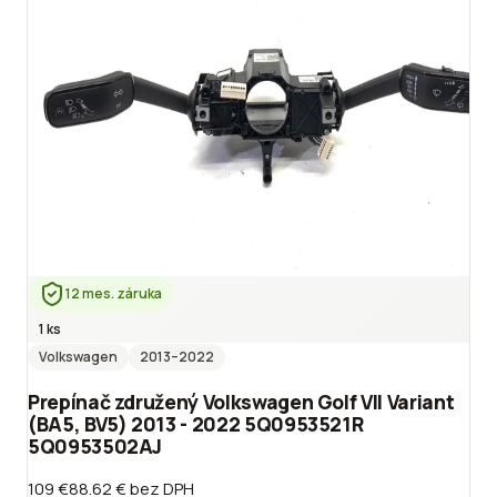
12 mes. záruka
1 ks
Volkswagen
2013
–2022
Prepínač združený Volkswagen Golf VII Variant
(BA5, BV5) 2013 - 2022 5Q0953521R
5Q0953502AJ
109 €
88.62 €
bez DPH