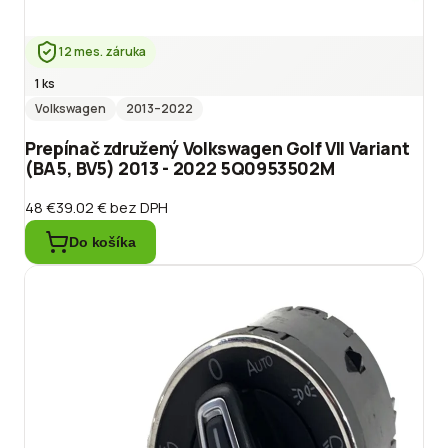
12 mes. záruka
1 ks
Volkswagen
2013
–2022
Prepínač združený Volkswagen Golf VII Variant
(BA5, BV5) 2013 - 2022 5Q0953502M
48 €
39.02 €
bez DPH
Do košíka