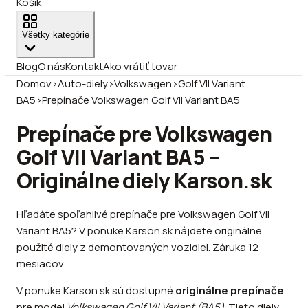
Košík
Všetky kategórie
Blog
O nás
Kontakt
Ako vrátiť tovar
Domov
›
Auto-diely
›
Volkswagen
›
Golf VII Variant
BA5
›
Prepínače Volkswagen Golf VII Variant BA5
Prepínače pre Volkswagen
Golf VII Variant BA5 –
Originálne diely Karson.sk
Hľadáte spoľahlivé prepínače pre Volkswagen Golf VII
Variant BA5? V ponuke Karson.sk nájdete originálne
použité diely z demontovaných vozidiel. Záruka 12
mesiacov.
V ponuke Karson.sk sú dostupné
originálne prepínače
pre model
Volkswagen Golf VII Variant (BA5)
. Tieto diely