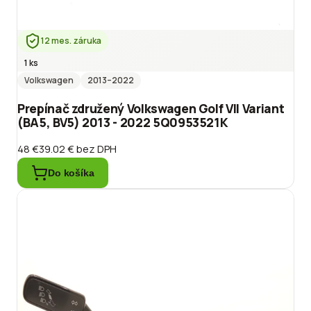
12 mes. záruka
1 ks
Volkswagen
2013
–2022
Prepínač združený Volkswagen Golf VII Variant
(BA5, BV5) 2013 - 2022 5Q0953521K
48 €
39.02 €
bez DPH
Do košíka