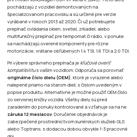
pochádzajú z vozidiel demontovaných na
špecializovanom pracovisku a sú určené pre verzie
vyrábané v rokoch 2013 až 2020. Či už potrebujete
prepínač ovládania okien, svetiel, zrkadiel, alebo
multifunkčný prepínač pre tempomat či rádio, v ponuke
sa nachádzajú overené komponenty pre rôzne
motorizácie, vrátane obľúbených 1.4 TSI, 1.6 TDI a 2.0 TDI.
Pri výbere správneho prepínača je
kľúčové overiť
kompatibilitu
s vaším vozidlom. Odporúča sa porovnať
originálne číslo dielu (OEM)
, ktoré je vyrazené alebo
nalepené priamo na starom dieli, s číslom uvedeným v
popise produktu. Alternatívne je možné použiť OEM číslo
zo servisnej knižky vozidla. Všetky diely sú pred
zaradením do ponuky kontrolované a vzťahuje sa na ne
záruka 12 mesiacov
. Doručenie objednávok je
zabezpečené prostredníctvom kuriérskych služieb GLS
alebo Toptrans, s dodacou dobou obvykle 1-3 pracovné
dni.