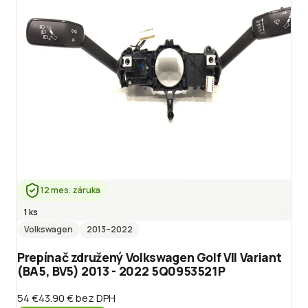
12 mes. záruka
1 ks
Volkswagen
2013
–2022
Prepínač združený Volkswagen Golf VII Variant
(BA5, BV5) 2013 - 2022 5Q0953521P
54 €
43.90 €
bez DPH