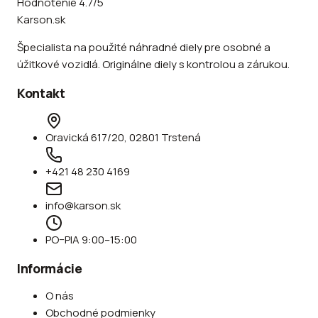
Hodnotenie 4.7/5
Karson.sk
Špecialista na použité náhradné diely pre osobné a
úžitkové vozidlá. Originálne diely s kontrolou a zárukou.
Kontakt
Oravická 617/20, 02801 Trstená
+421 48 230 4169
info@karson.sk
PO–PIA 9:00–15:00
Informácie
O nás
Obchodné podmienky