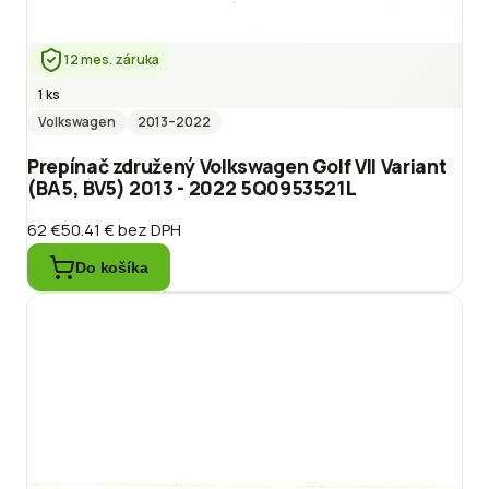
12 mes. záruka
1 ks
Volkswagen
2013
–2022
Prepínač združený Volkswagen Golf VII Variant
(BA5, BV5) 2013 - 2022 5Q0953521L
62 €
50.41 €
bez DPH
Do košíka