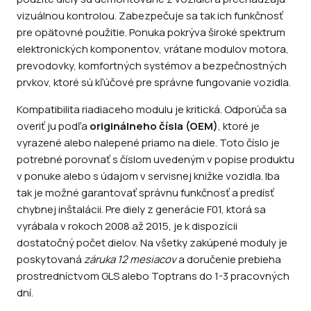
vizuálnou kontrolou. Zabezpečuje sa tak ich funkčnosť
pre opätovné použitie. Ponuka pokrýva široké spektrum
elektronických komponentov, vrátane modulov motora,
prevodovky, komfortných systémov a bezpečnostných
prvkov, ktoré sú kľúčové pre správne fungovanie vozidla.
Kompatibilita riadiaceho modulu je kritická. Odporúča sa
overiť ju podľa
originálneho čísla (OEM)
, ktoré je
vyrazené alebo nalepené priamo na diele. Toto číslo je
potrebné porovnať s číslom uvedeným v popise produktu
v ponuke alebo s údajom v servisnej knižke vozidla. Iba
tak je možné garantovať správnu funkčnosť a predísť
chybnej inštalácii. Pre diely z generácie F01, ktorá sa
vyrábala v rokoch 2008 až 2015, je k dispozícii
dostatočný počet dielov. Na všetky zakúpené moduly je
poskytovaná
záruka 12 mesiacov
a doručenie prebieha
prostredníctvom GLS alebo Toptrans do 1-3 pracovných
dní.