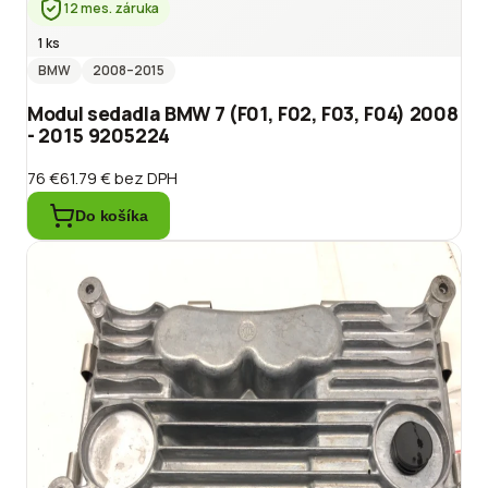
12 mes. záruka
1 ks
BMW
2008
–2015
Modul sedadla BMW 7 (F01, F02, F03, F04) 2008
- 2015 9205224
76 €
61.79 €
bez DPH
Do košíka