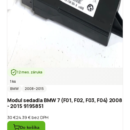
12 mes. záruka
1 ks
BMW
2008
–2015
Modul sedadla BMW 7 (F01, F02, F03, F04) 2008
- 2015 9195851
30 €
24.39 €
bez DPH
Do košíka