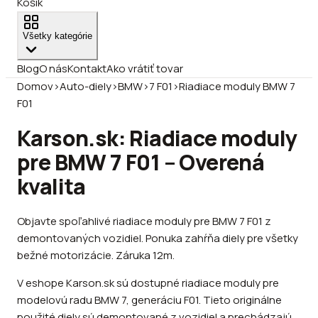
Košík
Všetky kategórie
Blog
O nás
Kontakt
Ako vrátiť tovar
Domov
›
Auto-diely
›
BMW
›
7 F01
›
Riadiace moduly BMW 7
F01
Karson.sk: Riadiace moduly
pre BMW 7 F01 – Overená
kvalita
Objavte spoľahlivé riadiace moduly pre BMW 7 F01 z
demontovaných vozidiel. Ponuka zahŕňa diely pre všetky
bežné motorizácie. Záruka 12m.
V eshope Karson.sk sú dostupné riadiace moduly pre
modelovú radu BMW 7, generáciu F01. Tieto originálne
použité diely sú demontované z vozidiel a prechádzajú