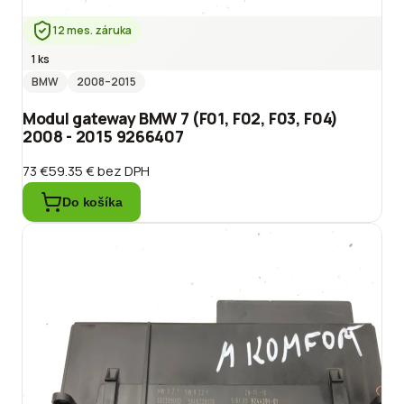
12 mes. záruka
1 ks
BMW
2008
–2015
Modul gateway BMW 7 (F01, F02, F03, F04)
2008 - 2015 9266407
73 €
59.35 €
bez DPH
Do košíka