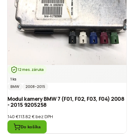
12 mes. záruka
1 ks
BMW
2008
–2015
Modul kamery BMW 7 (F01, F02, F03, F04) 2008
- 2015 9205258
140 €
113.82 €
bez DPH
Do košíka