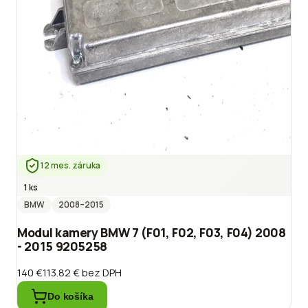
12 mes. záruka
1 ks
BMW
2008
–2015
Modul kamery BMW 7 (F01, F02, F03, F04) 2008
- 2015 9205258
140 €
113.82 €
bez DPH
Do košíka