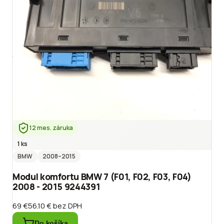
12 mes. záruka
1 ks
BMW
2008
–2015
Modul komfortu BMW 7 (F01, F02, F03, F04)
2008 - 2015 9244391
69 €
56.10 €
bez DPH
Do košíka