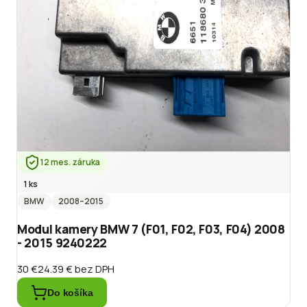
12 mes. záruka
1 ks
BMW
2008
–2015
Modul kamery BMW 7 (F01, F02, F03, F04) 2008
- 2015 9240222
30 €
24.39 €
bez DPH
Do košíka