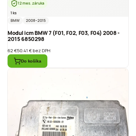
12 mes. záruka
1 ks
BMW
2008
–2015
Modul icm BMW 7 (F01, F02, F03, F04) 2008 -
2015 6850298
62 €
50.41 €
bez DPH
Do košíka