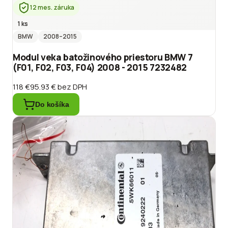
12 mes. záruka
1 ks
BMW
2008
–2015
Modul veka batožinového priestoru BMW 7
(F01, F02, F03, F04) 2008 - 2015 7232482
118 €
95.93 €
bez DPH
Do košíka