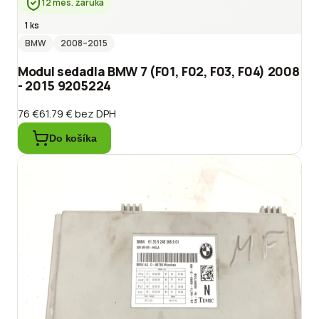
12 mes. záruka
1 ks
BMW
2008
–2015
Modul sedadla BMW 7 (F01, F02, F03, F04) 2008
- 2015 9205224
76 €
61.79 €
bez DPH
Do košíka