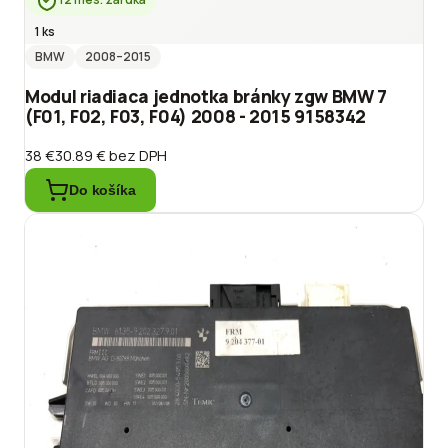
1 ks
BMW
2008
–2015
Modul riadiaca jednotka bránky zgw BMW 7
(F01, F02, F03, F04) 2008 - 2015 9158342
38 €
30.89 €
bez DPH
Do košíka