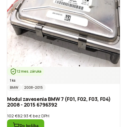
12 mes. záruka
1 ks
BMW
2008
–2015
Modul zavesenia BMW 7 (F01, F02, F03, F04)
2008 - 2015 6796392
102 €
82.93 €
bez DPH
Do košíka