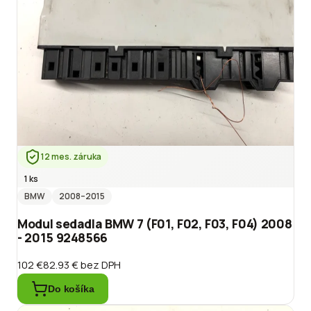
12 mes. záruka
1 ks
BMW
2008
–2015
Modul sedadla BMW 7 (F01, F02, F03, F04) 2008
- 2015 9248566
102 €
82.93 €
bez DPH
Do košíka