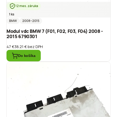
12 mes. záruka
1 ks
BMW
2008
–2015
Modul vdc BMW 7 (F01, F02, F03, F04) 2008 -
2015 6790301
47 €
38.21 €
bez DPH
Do košíka