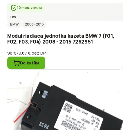
12 mes. záruka
1 ks
BMW
2008
–2015
Modul riadiaca jednotka kazeta BMW 7 (F01,
F02, F03, F04) 2008 - 2015 7262951
98 €
79.67 €
bez DPH
Do košíka