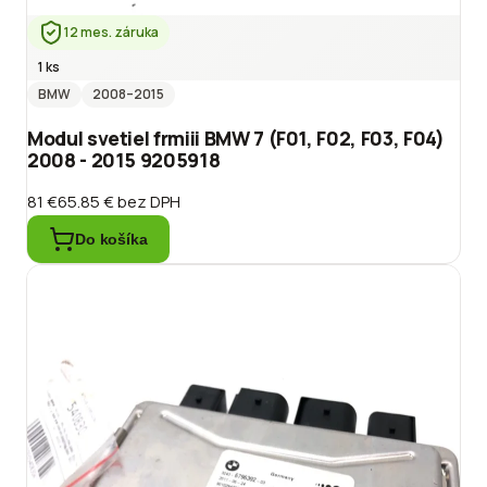
12 mes. záruka
1 ks
BMW
2008
–2015
Modul svetiel frmiii BMW 7 (F01, F02, F03, F04)
2008 - 2015 9205918
81 €
65.85 €
bez DPH
Do košíka