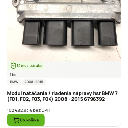
12 mes. záruka
1 ks
BMW
2008
–2015
Modul natáčania / riadenia nápravy hsr BMW 7
(F01, F02, F03, F04) 2008 - 2015 6796392
102 €
82.93 €
bez DPH
Do košíka