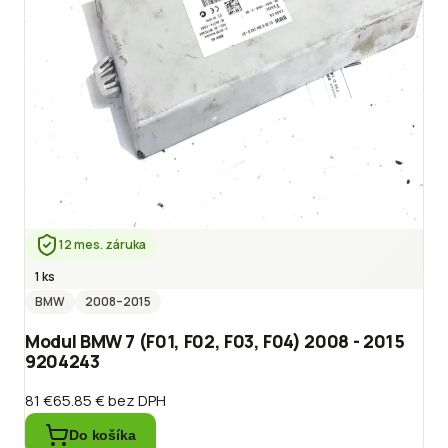
12 mes. záruka
1 ks
BMW
2008
–2015
Modul BMW 7 (F01, F02, F03, F04) 2008 - 2015
9204243
81 €
65.85 €
bez DPH
Do košíka