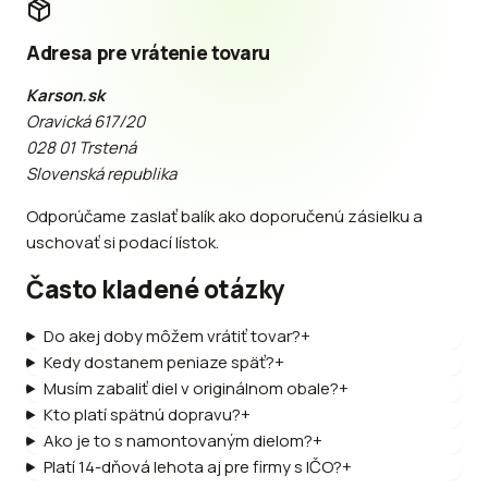
Adresa pre vrátenie tovaru
Karson.sk
Oravická 617/20
028 01 Trstená
Slovenská republika
Odporúčame zaslať balík ako doporučenú zásielku a
uschovať si podací lístok.
Často kladené otázky
Do akej doby môžem vrátiť tovar?
+
Kedy dostanem peniaze späť?
+
Musím zabaliť diel v originálnom obale?
+
Kto platí spätnú dopravu?
+
Ako je to s namontovaným dielom?
+
Platí 14-dňová lehota aj pre firmy s IČO?
+