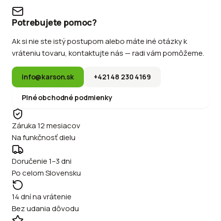
Potrebujete pomoc?
Ak si nie ste istý postupom alebo máte iné otázky k
vráteniu tovaru, kontaktujte nás — radi vám pomôžeme.
info@karson.sk
+421 48 230 4169
Plné obchodné podmienky
Záruka 12 mesiacov
Na funkčnosť dielu
Doručenie 1–3 dni
Po celom Slovensku
14 dní na vrátenie
Bez udania dôvodu