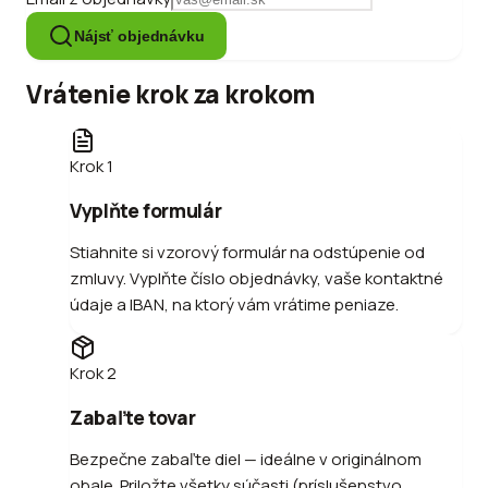
Nájsť objednávku
Vrátenie krok za krokom
Krok
1
Vyplňte formulár
Stiahnite si vzorový formulár na odstúpenie od
zmluvy. Vyplňte číslo objednávky, vaše kontaktné
údaje a IBAN, na ktorý vám vrátime peniaze.
Krok
2
Zabaľte tovar
Bezpečne zabaľte diel — ideálne v originálnom
obale. Priložte všetky súčasti (príslušenstvo,