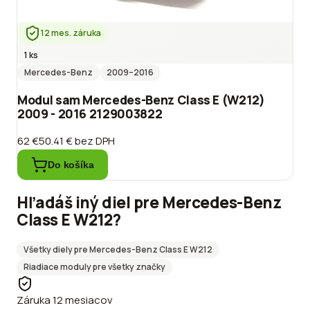
12 mes. záruka
1 ks
Mercedes-Benz
2009
–2016
Modul sam Mercedes-Benz Class E (W212)
2009 - 2016 2129003822
62 €
50.41 €
bez DPH
Do košíka
Hľadáš iný diel pre
Mercedes-Benz
Class E W212
?
Všetky diely pre
Mercedes-Benz
Class E W212
Riadiace moduly
pre všetky značky
Záruka 12 mesiacov