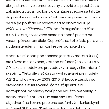
diel je starostlivo demontovaný z vozidiel a prechádza
základnou vizuálnou kontrolou. Zabezpečuje sa tak, že
do ponuky sa dostanú len funkčné komponenty vhodné
na ďalšie použitie. Pri výbere riadiaceho modulu je
kľúčové overiť kompatibilitu
podľa originálneho čísla
(OEM), ktoré je vyrazené alebo nalepené priamo na
Vašom pôvodnom diele. Odporúča sa toto číslo porovnať
s údajmi uvedenými pri konkrétnej ponuke dielu.
V ponuke sú dostupné riadiace jednotky motora (ECU)
pre rôzne motorizácie, vrátane obľúbených 2.2 CDI a 3.0
CDI, ako aj moduly pre prevodovky, airbagy či komfortné
systémy. Tieto diely sú často vyhľadávané pre modely
W212 z rokov výroby 2009-2016. Skladové zásoby sú
pravidelne aktualizované, čo zaisťuje aktuálnu
dostupnosť. Na všetky zakúpené použité autodiely je
poskytovaná
záruka 12 mesiacov
. Doručenie
objednaného tovaru prebieha spoľahlivými kuriérskymi
službami GLS alebo Toptrans, s dodacou lehotou