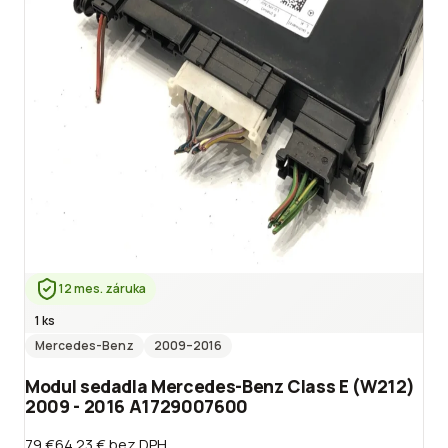
12 mes. záruka
1 ks
Mercedes-Benz
2009
–2016
Modul sedadla Mercedes-Benz Class E (W212)
2009 - 2016 A1729007600
79 €
64.23 €
bez DPH