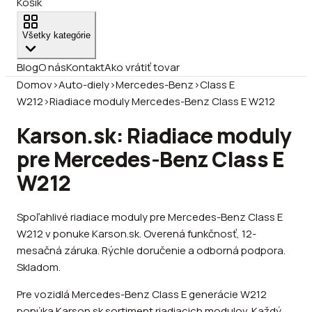
Košík
Všetky kategórie
Blog
O nás
Kontakt
Ako vrátiť tovar
Domov
›
Auto-diely
›
Mercedes-Benz
›
Class E
W212
›
Riadiace moduly Mercedes-Benz Class E W212
Karson.sk: Riadiace moduly
pre Mercedes-Benz Class E
W212
Spoľahlivé riadiace moduly pre Mercedes-Benz Class E
W212 v ponuke Karson.sk. Overená funkčnosť, 12-
mesačná záruka. Rýchle doručenie a odborná podpora.
Skladom.
Pre vozidlá Mercedes-Benz Class E generácie W212
ponúka Karson.sk sortiment riadiacich modulov. Každý