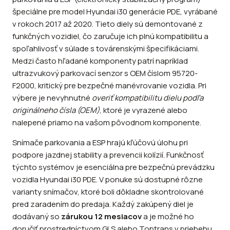
špeciálne pre model Hyundai i30 generácie PDE, vyrábané
v rokoch 2017 až 2020. Tieto diely sú demontované z
funkčných vozidiel, čo zaručuje ich plnú kompatibilitu a
spoľahlivosť v súlade s továrenskými špecifikáciami.
Medzi často hľadané komponenty patrí napríklad
ultrazvukový parkovací senzor s OEM číslom 95720-
F2000, kritický pre bezpečné manévrovanie vozidla. Pri
výbere je nevyhnutné
overiť kompatibilitu dielu podľa
originálneho čísla (OEM)
, ktoré je vyrazené alebo
nalepené priamo na vašom pôvodnom komponente.
Snímače parkovania a ESP hrajú kľúčovú úlohu pri
podpore jazdnej stability a prevencii kolízií. Funkčnosť
týchto systémov je esenciálna pre bezpečnú prevádzku
vozidla Hyundai i30 PDE. V ponuke sú dostupné rôzne
varianty snímačov, ktoré boli dôkladne skontrolované
pred zaradením do predaja. Každý zakúpený diel je
dodávaný so
zárukou 12 mesiacov
a je možné ho
doručiť prostredníctvom GLS alebo Toptrans v priebehu