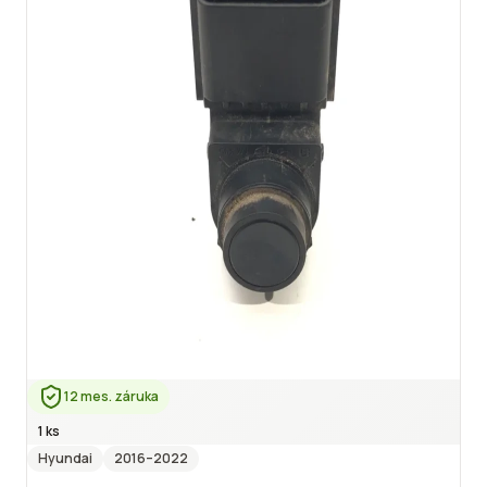
12 mes. záruka
1 ks
Hyundai
2016
–2022