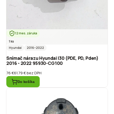
12 mes. záruka
1 ks
Hyundai
2016
–2022
Snímač nárazu Hyundai I30 (PDE, PD, Pden)
2016 - 2022 95930-CG100
76 €
61.79 €
bez DPH
Do košíka