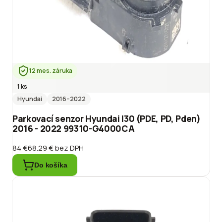
12 mes. záruka
1 ks
Hyundai
2016
–2022
Parkovací senzor Hyundai I30 (PDE, PD, Pden)
2016 - 2022 99310-G4000CA
84 €
68.29 €
bez DPH
Do košíka