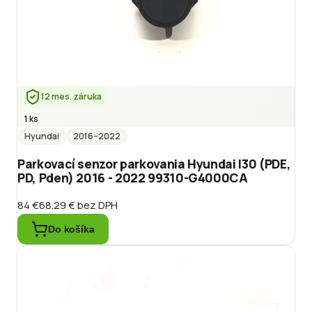
12 mes. záruka
1 ks
Hyundai
2016
–2022
Parkovací senzor parkovania Hyundai I30 (PDE,
PD, Pden) 2016 - 2022 99310-G4000CA
84 €
68.29 €
bez DPH
Do košíka