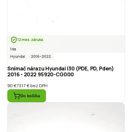
12 mes. záruka
1 ks
Hyundai
2016
–2022
Snímač nárazu Hyundai I30 (PDE, PD, Pden)
2016 - 2022 95920-CG000
90 €
73.17 €
bez DPH
Do košíka