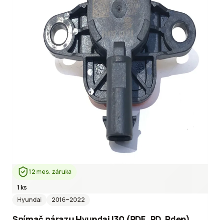
12 mes. záruka
1 ks
Hyundai
2016
–2022
Snímač nárazu Hyundai I30 (PDE, PD, Pden)