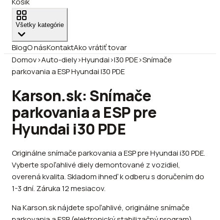
Košík
Všetky kategórie
Blog
O nás
Kontakt
Ako vrátiť tovar
Domov
›
Auto-diely
›
Hyundai
›
I30 PDE
›
Snímače
parkovania a ESP Hyundai I30 PDE
Karson.sk: Snímače
parkovania a ESP pre
Hyundai i30 PDE
Originálne snímače parkovania a ESP pre Hyundai i30 PDE.
Vyberte spoľahlivé diely demontované z vozidiel,
overená kvalita. Skladom ihneď k odberu s doručením do
1-3 dní. Záruka 12 mesiacov.
Na Karson.sk nájdete spoľahlivé, originálne snímače
parkovania a ESP (elektronický stabilizačný program)