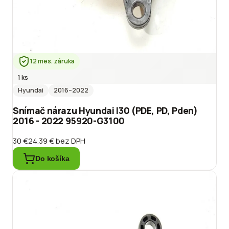
12 mes. záruka
1 ks
Hyundai
2016
–2022
Snímač nárazu Hyundai I30 (PDE, PD, Pden)
2016 - 2022 95920-G3100
30 €
24.39 €
bez DPH
Do košíka