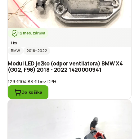
12 mes. záruka
1 ks
BMW
2018
–2022
Modul LED ježko (odpor ventilátora) BMW X4
(G02, F98) 2018 - 2022 1420000941
129 €
104.88 €
bez DPH
Do košíka