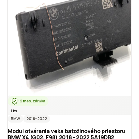
12 mes. záruka
1 ks
BMW
2018
–2022
Modul otvárania veka batožinového priestoru
BMW X4 (G02, F98) 2018 - 2022 5A19DB2