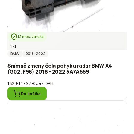
12 mes. záruka
1 ks
BMW
2018
–2022
Snímač zmeny čela pohybu radar BMW X4
(G02, F98) 2018 - 2022 5A7A559
182 €
147.97 €
bez DPH
Do košíka