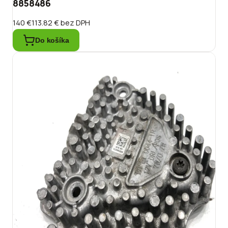
8858486
140 €
113.82 €
bez DPH
Do košíka