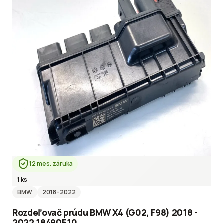
12 mes. záruka
1 ks
BMW
2018
–2022
Rozdeľovač prúdu BMW X4 (G02, F98) 2018 -
2022 18490510