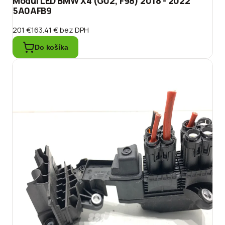
Modul LED BMW X4 (G02, F98) 2018 - 2022
5A0AFB9
201 €
163.41 €
bez DPH
Do košíka