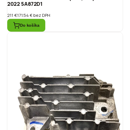
2022 5A872D1
211 €
171.54 €
bez DPH
Do košíka