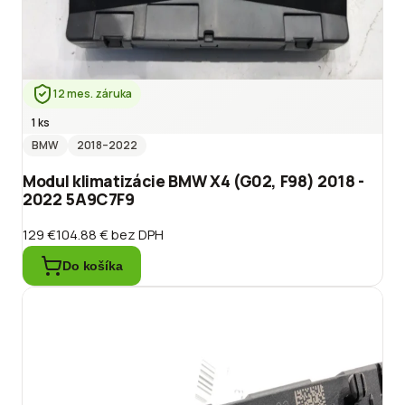
12 mes. záruka
1 ks
BMW
2018
–2022
Modul klimatizácie BMW X4 (G02, F98) 2018 -
2022 5A9C7F9
129 €
104.88 €
bez DPH
Do košíka