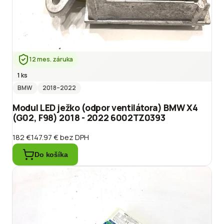
12 mes. záruka
1 ks
BMW
2018
–2022
Modul LED ježko (odpor ventilátora) BMW X4
(G02, F98) 2018 - 2022 6002TZ0393
182 €
147.97 €
bez DPH
Do košíka