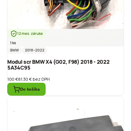
12 mes. záruka
1 ks
BMW
2018
–2022
Modul scr BMW X4 (G02, F98) 2018 - 2022
5A34C95
100 €
81.30 €
bez DPH
Do košíka