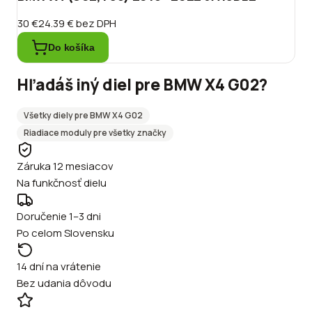
30 €
24.39 €
bez DPH
Do košíka
Hľadáš iný diel pre
BMW
X4 G02
?
Všetky diely pre
BMW
X4 G02
Riadiace moduly
pre všetky značky
Záruka 12 mesiacov
Na funkčnosť dielu
Doručenie 1–3 dni
Po celom Slovensku
14 dní na vrátenie
Bez udania dôvodu