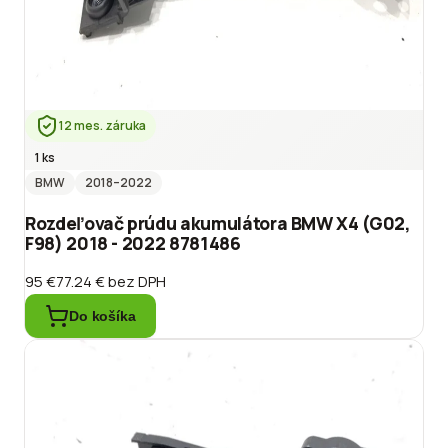
12 mes. záruka
1 ks
BMW
2018
–2022
Rozdeľovač prúdu akumulátora BMW X4 (G02,
F98) 2018 - 2022 8781486
95 €
77.24 €
bez DPH
Do košíka