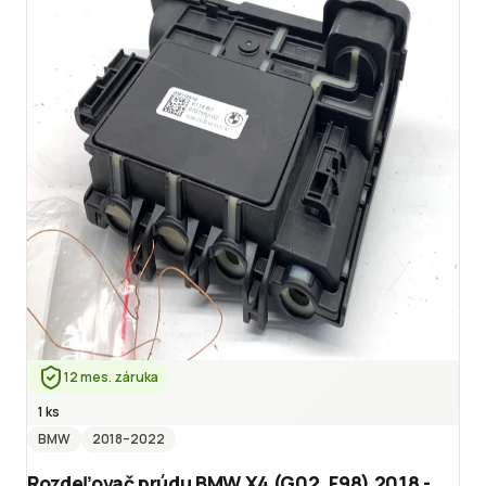
12 mes. záruka
1 ks
BMW
2018
–2022
Rozdeľovač prúdu BMW X4 (G02, F98) 2018 -