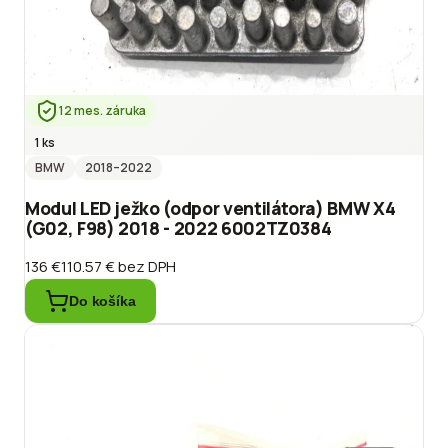
12 mes. záruka
1 ks
BMW
2018
–2022
Modul LED ježko (odpor ventilátora) BMW X4
(G02, F98) 2018 - 2022 6002TZ0384
136 €
110.57 €
bez DPH
Do košíka