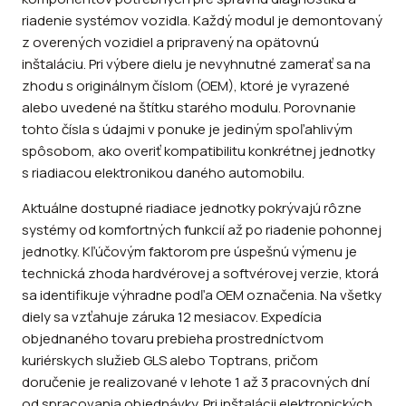
riadenie systémov vozidla. Každý modul je demontovaný
z overených vozidiel a pripravený na opätovnú
inštaláciu. Pri výbere dielu je nevyhnutné zamerať sa na
zhodu s originálnym číslom (OEM), ktoré je vyrazené
alebo uvedené na štítku starého modulu. Porovnanie
tohto čísla s údajmi v ponuke je jediným spoľahlivým
spôsobom, ako overiť kompatibilitu konkrétnej jednotky
s riadiacou elektronikou daného automobilu.
Aktuálne dostupné riadiace jednotky pokrývajú rôzne
systémy od komfortných funkcií až po riadenie pohonnej
jednotky. Kľúčovým faktorom pre úspešnú výmenu je
technická zhoda hardvérovej a softvérovej verzie, ktorá
sa identifikuje výhradne podľa OEM označenia. Na všetky
diely sa vzťahuje záruka 12 mesiacov. Expedícia
objednaného tovaru prebieha prostredníctvom
kuriérskych služieb GLS alebo Toptrans, pričom
doručenie je realizované v lehote 1 až 3 pracovných dní
od spracovania objednávky. Pri inštalácii elektronických