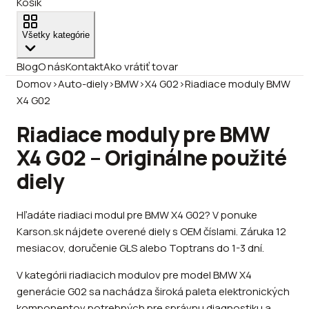
Košík
Všetky kategórie
Blog
O nás
Kontakt
Ako vrátiť tovar
Domov
›
Auto-diely
›
BMW
›
X4 G02
›
Riadiace moduly BMW
X4 G02
Riadiace moduly pre BMW
X4 G02 – Originálne použité
diely
Hľadáte riadiaci modul pre BMW X4 G02? V ponuke
Karson.sk nájdete overené diely s OEM číslami. Záruka 12
mesiacov, doručenie GLS alebo Toptrans do 1-3 dní.
V kategórii riadiacich modulov pre model BMW X4
generácie G02 sa nachádza široká paleta elektronických
komponentov potrebných pre správnu diagnostiku a