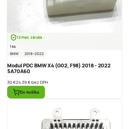
12 mes. záruka
1 ks
BMW
2018
–2022
Modul PDC BMW X4 (G02, F98) 2018 - 2022
5A70A60
30 €
24.39 €
bez DPH
Do košíka