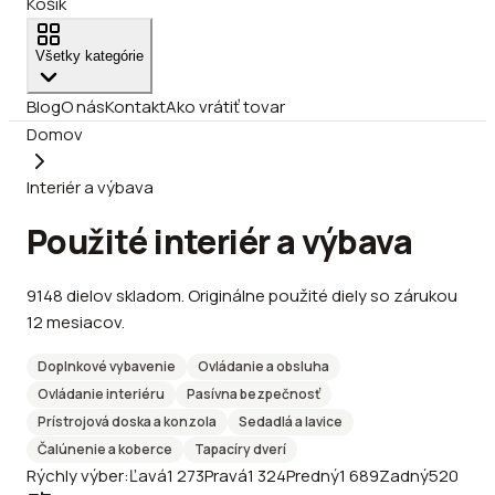
Košík
Všetky kategórie
Blog
O nás
Kontakt
Ako vrátiť tovar
Domov
Interiér a výbava
Použité interiér a výbava
9148
dielov
skladom
.
Originálne použité diely so zárukou
12 mesiacov.
Doplnkové vybavenie
Ovládanie a obsluha
Ovládanie interiéru
Pasívna bezpečnosť
Prístrojová doska a konzola
Sedadlá a lavice
Čalúnenie a koberce
Tapacíry dverí
Rýchly výber:
Ľavá
1 273
Pravá
1 324
Predný
1 689
Zadný
520