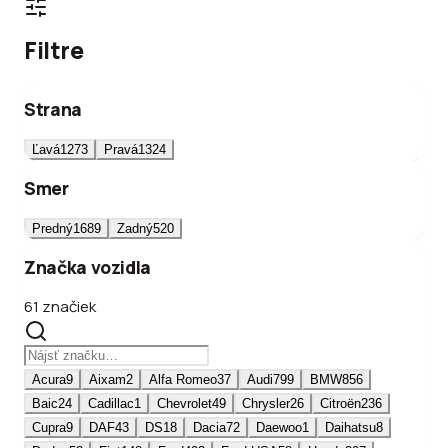
Filtre
Strana
Ľavá
1273
Pravá
1324
Smer
Predný
1689
Zadný
520
Značka vozidla
61 značiek
Acura
9
Aixam
2
Alfa Romeo
37
Audi
799
BMW
856
Baic
24
Cadillac
1
Chevrolet
49
Chrysler
26
Citroën
236
Cupra
9
DAF
43
DS
18
Dacia
72
Daewoo
1
Daihatsu
8