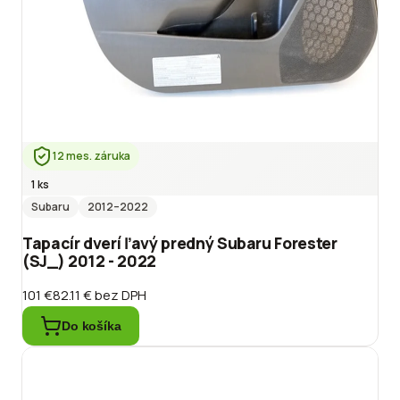
12 mes. záruka
1 ks
Subaru
2012
–2022
Tapacír dverí ľavý predný Subaru Forester
(SJ_) 2012 - 2022
101 €
82.11 €
bez DPH
Do košíka