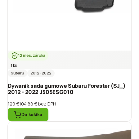
12 mes. záruka
1 ks
Subaru
2012
–2022
Dywanik sada gumowe Subaru Forester (SJ_)
2012 - 2022 J505ESG010
129 €
104.88 €
bez DPH
Do košíka