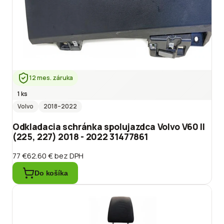
12 mes. záruka
1 ks
Volvo
2018
–2022
Odkladacia schránka spolujazdca Volvo V60 II
(225, 227) 2018 - 2022 31477861
77 €
62.60 €
bez DPH
Do košíka