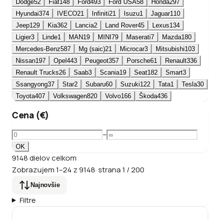
Dodge
52
Fiat
148
Ford
493
Ford USA
58
Honda
297
Hyundai
374
IVECO
21
Infiniti
21
Isuzu
1
Jaguar
110
Jeep
129
Kia
362
Lancia
2
Land Rover
45
Lexus
134
Ligier
3
Linde
1
MAN
19
MINI
79
Maserati
7
Mazda
180
Mercedes-Benz
587
Mg (saic)
21
Microcar
3
Mitsubishi
103
Nissan
197
Opel
443
Peugeot
357
Porsche
61
Renault
336
Renault Trucks
26
Saab
3
Scania
19
Seat
182
Smart
3
Ssangyong
37
Star
2
Subaru
60
Suzuki
122
Tata
1
Tesla
30
Toyota
407
Volkswagen
820
Volvo
166
Škoda
436
Cena (€)
–
OK
9148
dielov
celkom
Zobrazujem
1
–
24
z
9148
·
strana
1
/
200
Najnovšie
Filtre