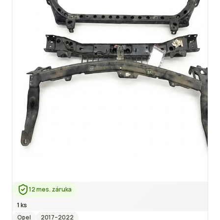
12 mes. záruka
1 ks
Opel
2017
–2022