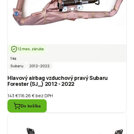
12 mes. záruka
1 ks
Subaru
2012
–2022
Hlavový airbag vzduchový pravý Subaru
Forester (SJ_) 2012 - 2022
143 €
116.26 €
bez DPH
Do košíka