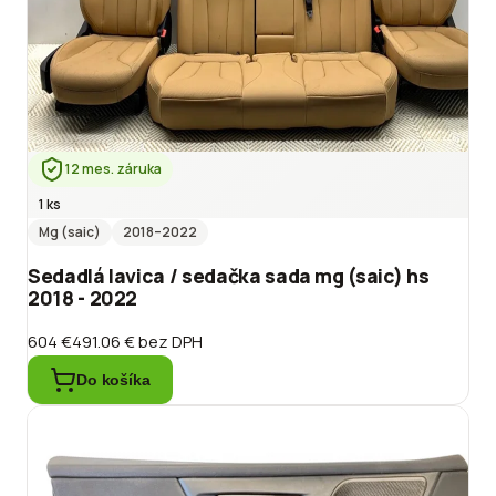
12 mes. záruka
1 ks
Mg (saic)
2018
–2022
Sedadlá lavica / sedačka sada mg (saic) hs
2018 - 2022
604 €
491.06 €
bez DPH
Do košíka