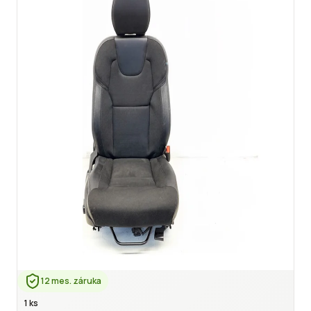
12 mes. záruka
1 ks