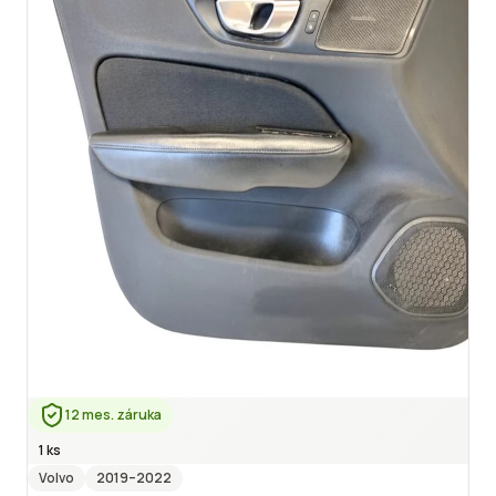
12 mes. záruka
1 ks
Volvo
2019
–2022