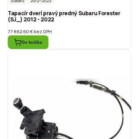
Subaru
2012
–2022
Tapacír dverí pravý predný Subaru Forester
(SJ_) 2012 - 2022
77 €
62.60 €
bez DPH
Do košíka