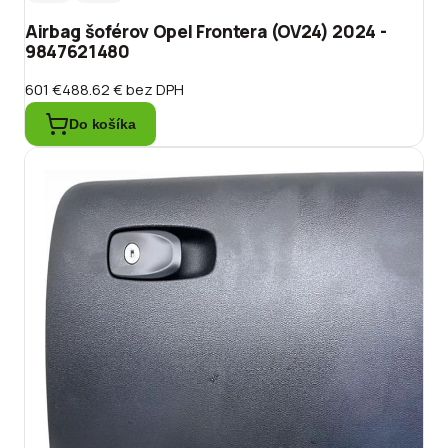
Airbag šoférov Opel Frontera (OV24) 2024 -
9847621480
601 €
488.62 €
bez DPH
Do košíka