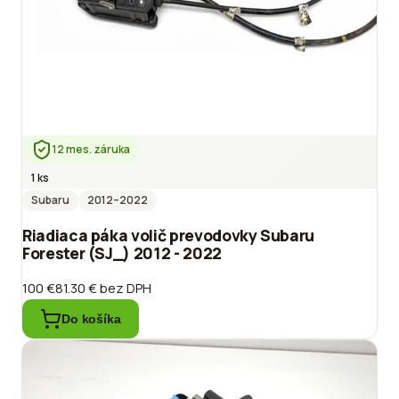
12 mes. záruka
1 ks
Subaru
2012
–2022
Riadiaca páka volič prevodovky Subaru
Forester (SJ_) 2012 - 2022
100 €
81.30 €
bez DPH
Do košíka