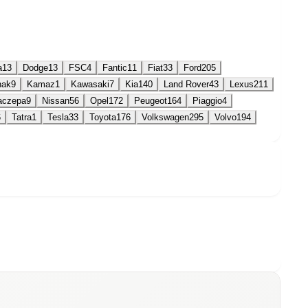
a
13
Dodge
13
FSC
4
Fantic
11
Fiat
33
Ford
205
nak
9
Kamaz
1
Kawasaki
7
Kia
140
Land Rover
43
Lexus
211
aczepa
9
Nissan
56
Opel
172
Peugeot
164
Piaggio
4
6
Tatra
1
Tesla
33
Toyota
176
Volkswagen
295
Volvo
194