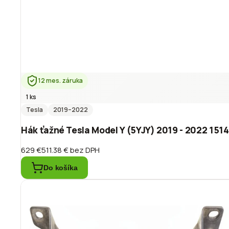
12 mes. záruka
1 ks
Tesla
2019
–2022
Hák ťažné Tesla Model Y (5YJY) 2019 - 2022 151
629 €
511.38 €
bez DPH
Do košíka