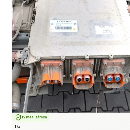
12 mes. záruka
1 ks