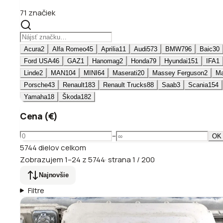
71 značiek
Acura
2
Alfa Romeo
45
Aprilia
11
Audi
573
BMW
796
Baic
30
Ford USA
46
GAZ
1
Hanomag
2
Honda
79
Hyundai
151
IFA
1
Linde
2
MAN
104
MINI
64
Maserati
20
Massey Ferguson
2
M
Porsche
43
Renault
183
Renault Trucks
88
Saab
3
Scania
154
Yamaha
18
Škoda
182
Cena (€)
–
OK
5744
dielov
celkom
Zobrazujem
1
–
24
z
5744
·
strana
1
/
200
Najnovšie
Filtre