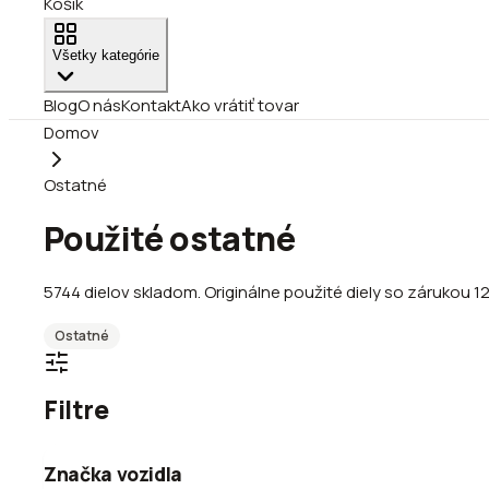
Košík
Všetky kategórie
Blog
O nás
Kontakt
Ako vrátiť tovar
Domov
Ostatné
Použité ostatné
5744
dielov
skladom
.
Originálne použité diely so zárukou 1
Ostatné
Filtre
Značka vozidla