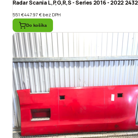
Radar Scania L,P,G,R,S - Series 2016 - 2022 243
551 €
447.97 €
bez DPH
Do košíka