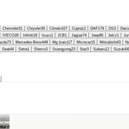
Chevrolet
31
Chrysler
30
Citroën
107
Cupra
12
DAF
179
DS
3
Daci
IVECO
28
Infiniti
18
Isuzu
1
JCB
1
Jaguar
74
Jeep
95
Jelcz
1
Ju
azda
73
Mercedes-Benz
449
Mg (saic)
17
Microcar
15
Mitsubishi
43
N
Seat
44
Setra
1
Sherco
2
Ssangyong
23
Star
3
Subaru
12
Suzuki
6