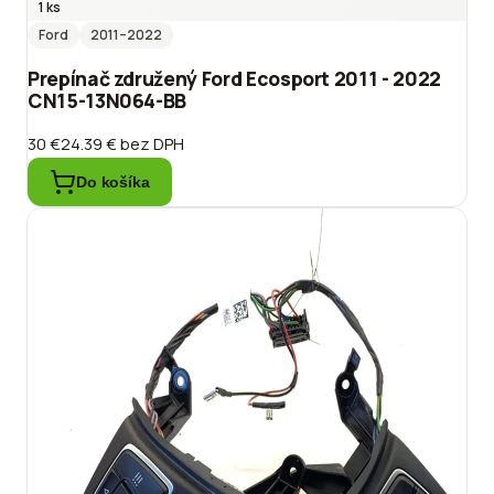
1 ks
Ford
2011
–2022
Prepínač združený Ford Ecosport 2011 - 2022
CN15-13N064-BB
30 €
24.39 €
bez DPH
Do košíka