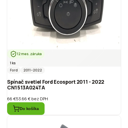
12 mes. záruka
1 ks
Ford
2011
–2022
Spínač svetiel Ford Ecosport 2011 - 2022
CN1513A024TA
66 €
53.66 €
bez DPH
Do košíka