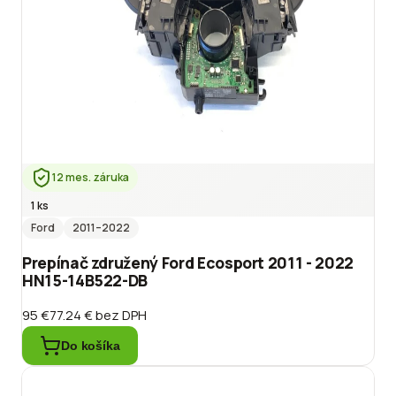
12 mes. záruka
1 ks
Ford
2011
–2022
Prepínač združený Ford Ecosport 2011 - 2022
HN15-14B522-DB
95 €
77.24 €
bez DPH
Do košíka