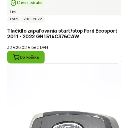
12 mes. záruka
1 ks
Ford
2011
–2022
Tlačidlo zapaľovania start/stop Ford Ecosport
2011 - 2022 GN1514C376CAW
32 €
26.02 €
bez DPH
Do košíka