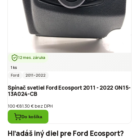
12 mes. záruka
1 ks
Ford
2011
–2022
Spínač svetiel Ford Ecosport 2011 - 2022 GN15-
13A024-CB
100 €
81.30 €
bez DPH
Do košíka
Hľadáš iný diel pre
Ford
Ecosport
?