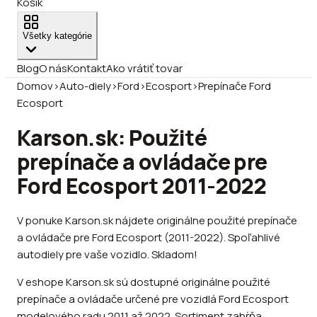
Košík
Všetky kategórie
Blog
O nás
Kontakt
Ako vrátiť tovar
Domov
›
Auto-diely
›
Ford
›
Ecosport
›
Prepínače Ford
Ecosport
Karson.sk: Použité
prepínače a ovládače pre
Ford Ecosport 2011-2022
V ponuke Karson.sk nájdete originálne použité prepínače
a ovládače pre Ford Ecosport (2011-2022). Spoľahlivé
autodiely pre vaše vozidlo. Skladom!
V eshope Karson.sk sú dostupné originálne použité
prepínače a ovládače určené pre vozidlá Ford Ecosport
modelového radu 2011 až 2022. Sortiment zahŕňa