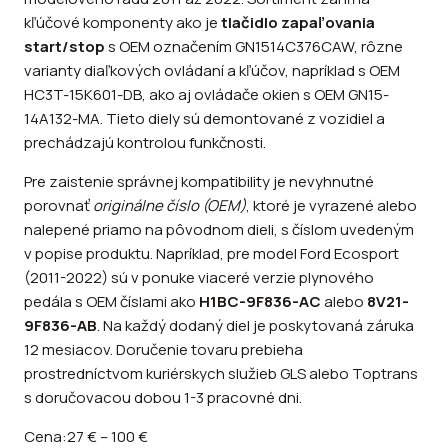
kľúčové komponenty ako je
tlačidlo zapaľovania
start/stop
s OEM označením GN1514C376CAW, rôzne
varianty diaľkových ovládaní a kľúčov, napríklad s OEM
HC3T-15K601-DB, ako aj ovládače okien s OEM GN15-
14A132-MA. Tieto diely sú demontované z vozidiel a
prechádzajú kontrolou funkčnosti.
Pre zaistenie správnej kompatibility je nevyhnutné
porovnať
originálne číslo (OEM)
, ktoré je vyrazené alebo
nalepené priamo na pôvodnom dieli, s číslom uvedeným
v popise produktu. Napríklad, pre model Ford Ecosport
(2011-2022) sú v ponuke viaceré verzie plynového
pedála s OEM číslami ako
H1BC-9F836-AC
alebo
8V21-
9F836-AB
. Na každý dodaný diel je poskytovaná záruka
12 mesiacov. Doručenie tovaru prebieha
prostredníctvom kuriérskych služieb GLS alebo Toptrans
s doručovacou dobou 1-3 pracovné dni.
Cena:
27 €
–
100 €