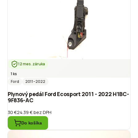
12 mes. záruka
1 ks
Ford
2011
–2022
Plynový pedál Ford Ecosport 2011 - 2022 H1BC-
9F836-AC
30 €
24.39 €
bez DPH
Do košíka