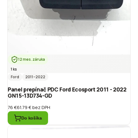
12 mes. záruka
1 ks
Ford
2011
–2022
Panel prepínač PDC Ford Ecosport 2011 - 2022
GN15-13D734-GD
76 €
61.79 €
bez DPH
Do košíka