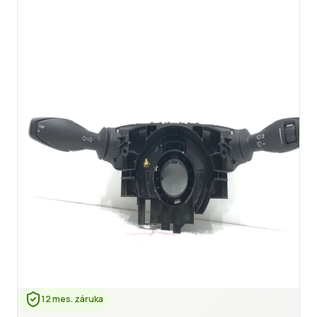
12 mes. záruka