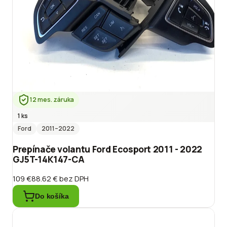
12 mes. záruka
1 ks
Ford
2011
–2022
Prepínače volantu Ford Ecosport 2011 - 2022
GJ5T-14K147-CA
109 €
88.62 €
bez DPH
Do košíka