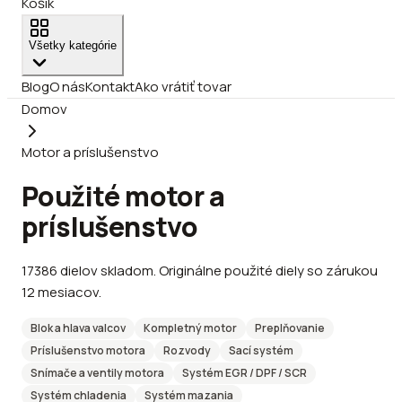
Košík
Všetky kategórie
Blog
O nás
Kontakt
Ako vrátiť tovar
Domov
Motor a príslušenstvo
Použité motor a
príslušenstvo
17386
dielov
skladom
.
Originálne použité diely so zárukou
12 mesiacov.
Blok a hlava valcov
Kompletný motor
Preplňovanie
Príslušenstvo motora
Rozvody
Sací systém
Snímače a ventily motora
Systém EGR / DPF / SCR
Systém chladenia
Systém mazania