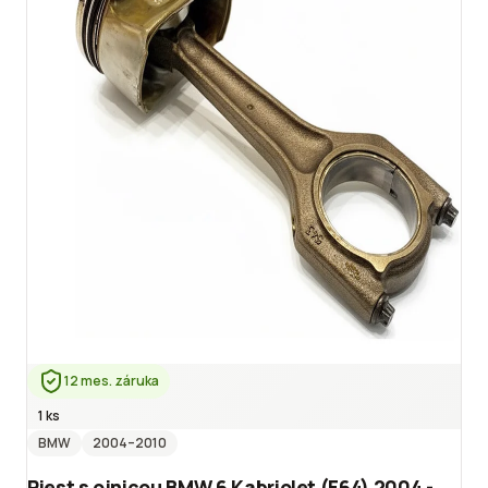
12 mes. záruka
1 ks
BMW
2004
–2010
Piest s ojnicou BMW 6 Kabriolet (E64) 2004 -