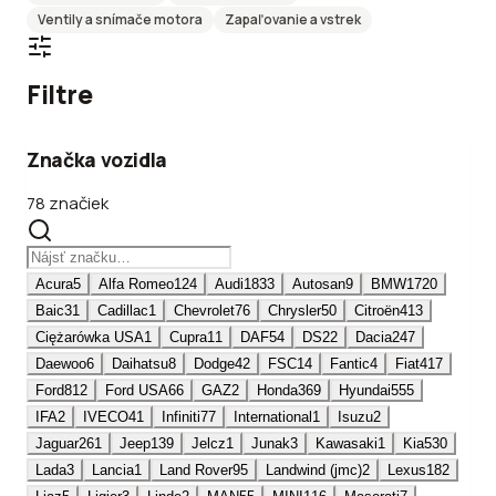
Ventily a snímače motora
Zapaľovanie a vstrek
Filtre
Značka vozidla
78 značiek
Acura
5
Alfa Romeo
124
Audi
1833
Autosan
9
BMW
1720
Baic
31
Cadillac
1
Chevrolet
76
Chrysler
50
Citroën
413
Ciężarówka USA
1
Cupra
11
DAF
54
DS
22
Dacia
247
Daewoo
6
Daihatsu
8
Dodge
42
FSC
14
Fantic
4
Fiat
417
Ford
812
Ford USA
66
GAZ
2
Honda
369
Hyundai
555
IFA
2
IVECO
41
Infiniti
77
International
1
Isuzu
2
Jaguar
261
Jeep
139
Jelcz
1
Junak
3
Kawasaki
1
Kia
530
Lada
3
Lancia
1
Land Rover
95
Landwind (jmc)
2
Lexus
182