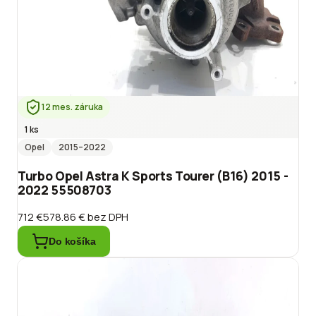
12 mes. záruka
1 ks
Opel
2015
–2022
Turbo Opel Astra K Sports Tourer (B16) 2015 -
2022 55508703
712 €
578.86 €
bez DPH
Do košíka