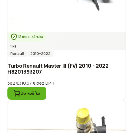
12 mes. záruka
1 ks
Renault
2010
–2022
Turbo Renault Master III (FV) 2010 - 2022
H8201393207
382 €
310.57 €
bez DPH
Do košíka