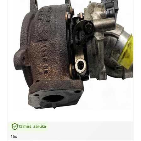
12 mes. záruka
1 ks