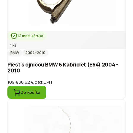
12 mes. záruka
1 ks
BMW
2004
–2010
Piest s ojnicou BMW 6 Kabriolet (E64) 2004 -
2010
109 €
88.62 €
bez DPH
Do košíka