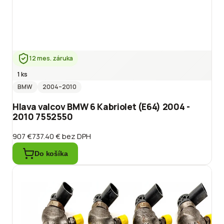
12 mes. záruka
1 ks
BMW
2004
–2010
Hlava valcov BMW 6 Kabriolet (E64) 2004 -
2010 7552550
907 €
737.40 €
bez DPH
Do košíka