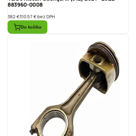
883960-0008
382 €
310.57 €
bez DPH
Do košíka