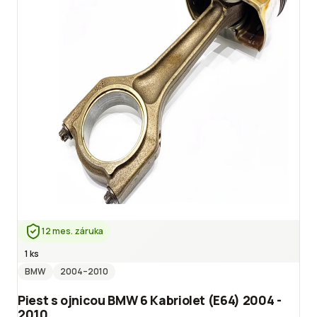
12 mes. záruka
1 ks
BMW
2004
–2010
Piest s ojnicou BMW 6 Kabriolet (E64) 2004 -
2010