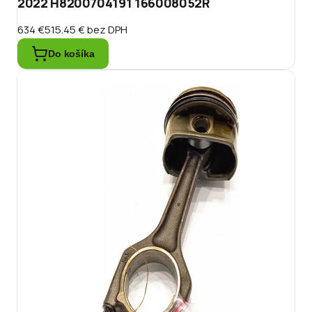
2022 H8200704191 166008052R
634 €
515.45 €
bez DPH
Do košíka