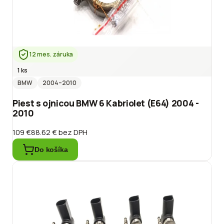
12 mes. záruka
1 ks
BMW
2004
–2010
Piest s ojnicou BMW 6 Kabriolet (E64) 2004 -
2010
109 €
88.62 €
bez DPH
Do košíka