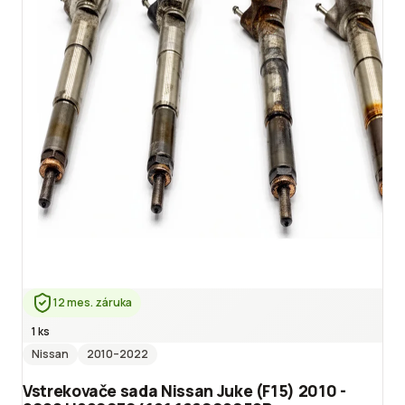
12 mes. záruka
1 ks
Nissan
2010
–2022
Vstrekovače sada Nissan Juke (F15) 2010 -