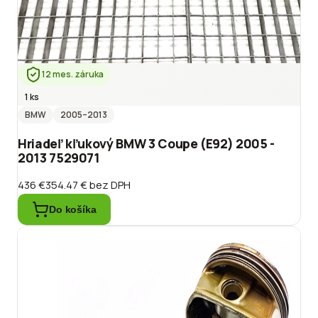
12 mes. záruka
1 ks
BMW
2005
–2013
Hriadeľ kľukový BMW 3 Coupe (E92) 2005 -
2013 7529071
436 €
354.47 €
bez DPH
Do košíka