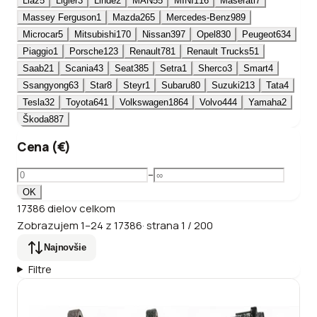
Liaz
5
Ligier
3
Linde
2
MAN
55
MINI
116
Maserati
7
Massey Ferguson
1
Mazda
265
Mercedes-Benz
989
Microcar
5
Mitsubishi
170
Nissan
397
Opel
830
Peugeot
634
Piaggio
1
Porsche
123
Renault
781
Renault Trucks
51
Saab
21
Scania
43
Seat
385
Setra
1
Sherco
3
Smart
4
Ssangyong
63
Star
8
Steyr
1
Subaru
80
Suzuki
213
Tata
4
Tesla
32
Toyota
641
Volkswagen
1864
Volvo
444
Yamaha
2
Škoda
887
Cena (€)
–
OK
17386
dielov
celkom
Zobrazujem
1
–
24
z
17386
·
strana
1
/
200
Najnovšie
Filtre