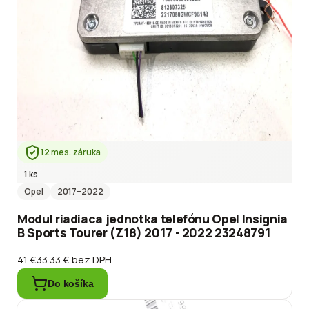
12 mes. záruka
1 ks
Opel
2017
–2022
Modul riadiaca jednotka telefónu Opel Insignia
B Sports Tourer (Z18) 2017 - 2022 23248791
41 €
33.33 €
bez DPH
Do košíka