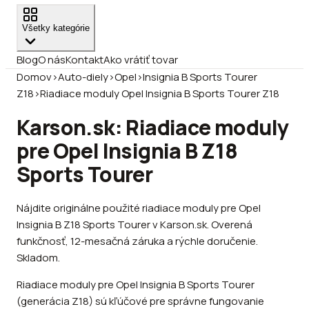
Všetky kategórie
Blog
O nás
Kontakt
Ako vrátiť tovar
Domov
›
Auto-diely
›
Opel
›
Insignia B Sports Tourer
Z18
›
Riadiace moduly Opel Insignia B Sports Tourer Z18
Karson.sk: Riadiace moduly
pre Opel Insignia B Z18
Sports Tourer
Nájdite originálne použité riadiace moduly pre Opel
Insignia B Z18 Sports Tourer v Karson.sk. Overená
funkčnosť, 12-mesačná záruka a rýchle doručenie.
Skladom.
Riadiace moduly pre Opel Insignia B Sports Tourer
(generácia Z18) sú kľúčové pre správne fungovanie