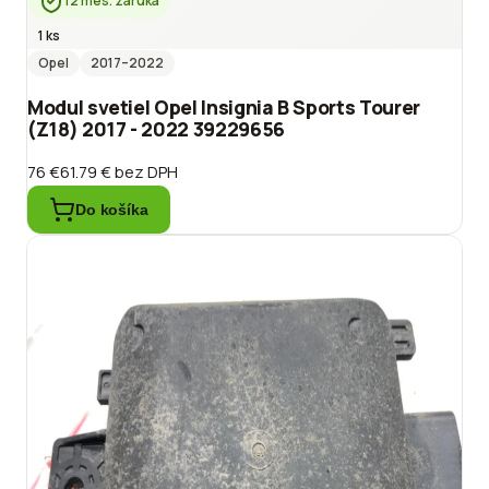
12 mes. záruka
1 ks
Opel
2017
–2022
Modul svetiel Opel Insignia B Sports Tourer
(Z18) 2017 - 2022 39229656
76 €
61.79 €
bez DPH
Do košíka