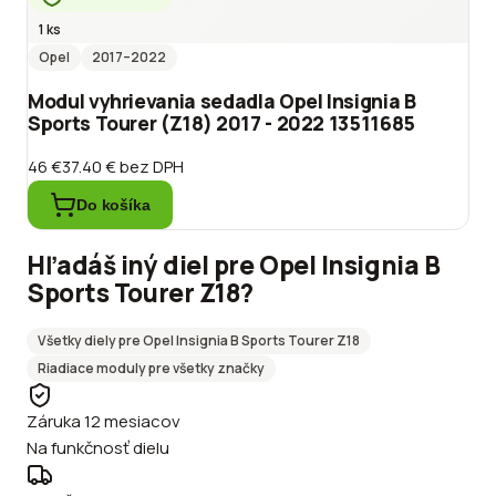
1 ks
Opel
2017
–2022
Modul vyhrievania sedadla Opel Insignia B
Sports Tourer (Z18) 2017 - 2022 13511685
46 €
37.40 €
bez DPH
Do košíka
Hľadáš iný diel pre
Opel
Insignia B
Sports Tourer Z18
?
Všetky diely pre
Opel
Insignia B Sports Tourer Z18
Riadiace moduly
pre všetky značky
Záruka 12 mesiacov
Na funkčnosť dielu