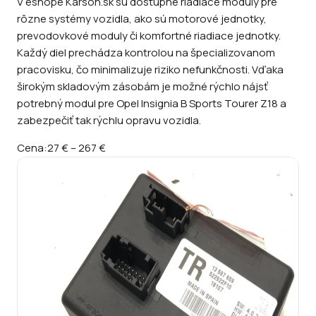
V eshope Karson.sk sú dostupné riadiace moduly pre
rôzne systémy vozidla, ako sú motorové jednotky,
prevodovkové moduly či komfortné riadiace jednotky.
Každý diel prechádza kontrolou na špecializovanom
pracovisku, čo minimalizuje riziko nefunkčnosti. Vďaka
širokým skladovým zásobám je možné rýchlo nájsť
potrebný modul pre Opel Insignia B Sports Tourer Z18 a
zabezpečiť tak rýchlu opravu vozidla.
Cena:
27 €
–
267 €