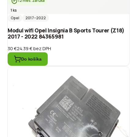
12 mes. záruka
1 ks
Opel
2017
–2022
Modul wifi Opel Insignia B Sports Tourer (Z18)
2017 - 2022 84365981
30 €
24.39 €
bez DPH
Do košíka