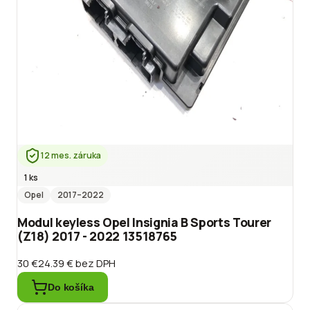
12 mes. záruka
1 ks
Opel
2017
–2022
Modul keyless Opel Insignia B Sports Tourer
(Z18) 2017 - 2022 13518765
30 €
24.39 €
bez DPH
Do košíka