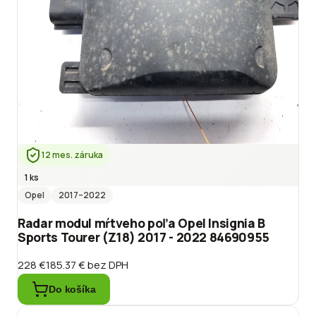
12 mes. záruka
1 ks
Opel
2017
–2022
Radar modul mŕtveho poľa Opel Insignia B
Sports Tourer (Z18) 2017 - 2022 84690955
228 €
185.37 €
bez DPH
Do košíka