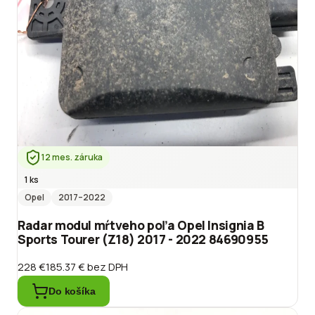
12 mes. záruka
1 ks
Opel
2017
–2022
Radar modul mŕtveho poľa Opel Insignia B
Sports Tourer (Z18) 2017 - 2022 84690955
228 €
185.37 €
bez DPH
Do košíka