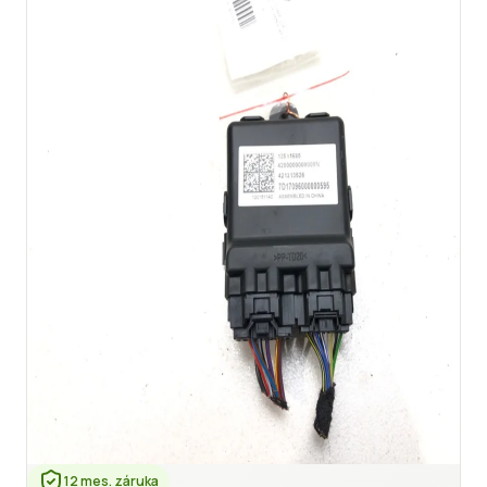
12 mes. záruka