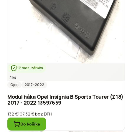
12 mes. záruka
1 ks
Opel
2017
–2022
Modul háka Opel Insignia B Sports Tourer (Z18)
2017 - 2022 13597659
132 €
107.32 €
bez DPH
Do košíka