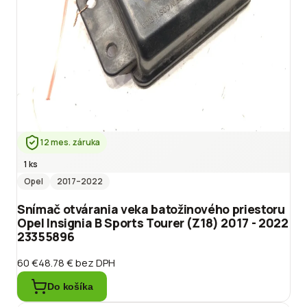
12 mes. záruka
1 ks
Opel
2017
–2022
Snímač otvárania veka batožinového priestoru
Opel Insignia B Sports Tourer (Z18) 2017 - 2022
23355896
60 €
48.78 €
bez DPH
Do košíka