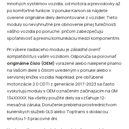
mnohých systémov vozidla, od motora a prevodovky až
po komfortné funkcie. V ponuke Karson.sk nájdete
overené originálne diely demontované z vozidiel. Tieto
moduly sú nevyhnutné pre obnovenie plnej funkčnosti
vášho vozidla po poruche, pričom zabezpečujú
spoľahlivosť a presnú komunikáciu medzi komponentmi.
Pri výbere riadiaceho modulu je
zásadné overiť
kompatibilitu
s vaším vozidlom. Odporúča sa porovnať
originálne číslo (OEM)
vyrazené alebo nalepené priamo
na Vašom diele s číslom uvedeným v ponuke alebo v
servisnej knižke vozidla. Napríklad, pre obľúbené
motorizácie 2.0 CDTI z generácie 2017-2023 sa často
vyskytujú moduly s OEM označením začínajúcim na GM
134XXXXX. Na všetky použité diely sa vzťahuje 12-
mesačná záruka. Doručenie prebieha prostredníctvom
kuriérskych služieb GLS alebo Toptrans s dodacou
lehotou 1-3 pracovné dni.