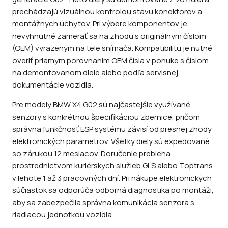
prechádzajú vizuálnou kontrolou stavu konektorov a
montážnych úchytov. Pri výbere komponentov je
nevyhnutné zamerať sa na zhodu s originálnym číslom
(OEM) vyrazeným na tele snímača. Kompatibilitu je nutné
overiť priamym porovnaním OEM čísla v ponuke s číslom
na demontovanom diele alebo podľa servisnej
dokumentácie vozidla.
Pre modely BMW X4 G02 sú najčastejšie využívané
senzory s konkrétnou špecifikáciou zbernice, pričom
správna funkčnosť ESP systému závisí od presnej zhody
elektronických parametrov. Všetky diely sú expedované
so zárukou 12 mesiacov. Doručenie prebieha
prostredníctvom kuriérskych služieb GLS alebo Toptrans
v lehote 1 až 3 pracovných dní. Pri nákupe elektronických
súčiastok sa odporúča odborná diagnostika po montáži,
aby sa zabezpečila správna komunikácia senzora s
riadiacou jednotkou vozidla.