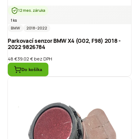
12 mes. záruka
1 ks
BMW
2018
–2022
Parkovací senzor BMW X4 (G02, F98) 2018 -
2022 9826784
48 €
39.02 €
bez DPH
Do košíka