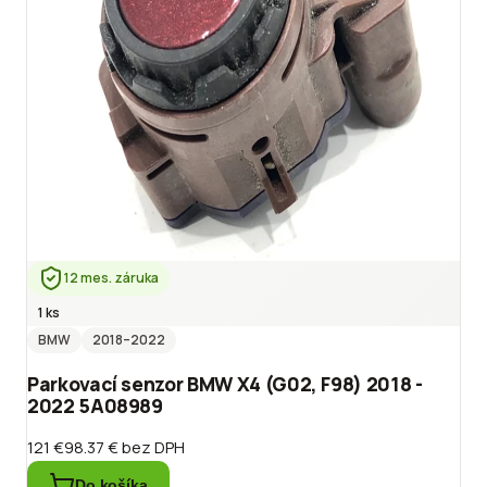
12 mes. záruka
1 ks
BMW
2018
–2022
Parkovací senzor BMW X4 (G02, F98) 2018 -
2022 5A08989
121 €
98.37 €
bez DPH
Do košíka