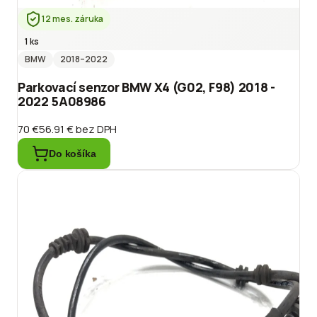
12 mes. záruka
1 ks
BMW
2018
–2022
Parkovací senzor BMW X4 (G02, F98) 2018 -
2022 5A08986
70 €
56.91 €
bez DPH
Do košíka