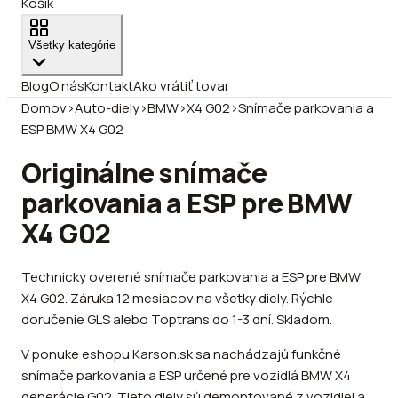
Košík
Všetky kategórie
Blog
O nás
Kontakt
Ako vrátiť tovar
Domov
›
Auto-diely
›
BMW
›
X4 G02
›
Snímače parkovania a
ESP BMW X4 G02
Originálne snímače
parkovania a ESP pre BMW
X4 G02
Technicky overené snímače parkovania a ESP pre BMW
X4 G02. Záruka 12 mesiacov na všetky diely. Rýchle
doručenie GLS alebo Toptrans do 1-3 dní. Skladom.
V ponuke eshopu Karson.sk sa nachádzajú funkčné
snímače parkovania a ESP určené pre vozidlá BMW X4
generácie G02. Tieto diely sú demontované z vozidiel a