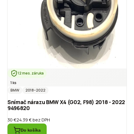
12 mes. záruka
1 ks
BMW
2018
–2022
Snímač nárazu BMW X4 (G02, F98) 2018 - 2022
9496820
30 €
24.39 €
bez DPH
Do košíka