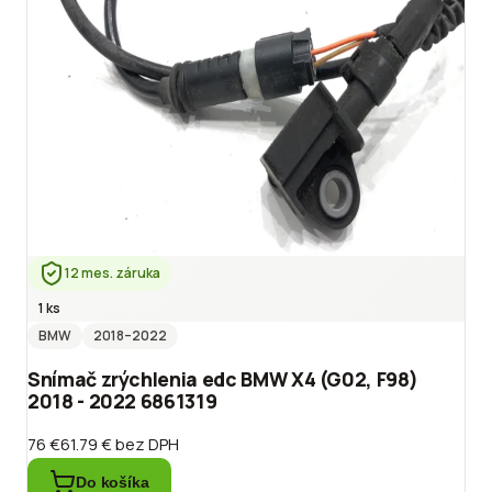
12 mes. záruka
1 ks
BMW
2018
–2022
Snímač zrýchlenia edc BMW X4 (G02, F98)
2018 - 2022 6861319
76 €
61.79 €
bez DPH
Do košíka