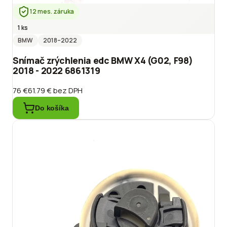
12 mes. záruka
1 ks
BMW
2018
–2022
Snímač zrýchlenia edc BMW X4 (G02, F98)
2018 - 2022 6861319
76 €
61.79 €
bez DPH
Do košíka