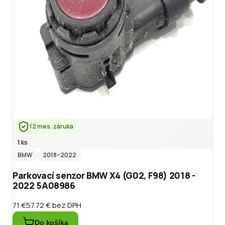
12 mes. záruka
1 ks
BMW
2018
–2022
Parkovací senzor BMW X4 (G02, F98) 2018 -
2022 5A08986
71 €
57.72 €
bez DPH
Do košíka