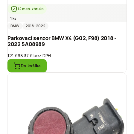
12 mes. záruka
1 ks
BMW
2018
–2022
Parkovací senzor BMW X4 (G02, F98) 2018 -
2022 5A08989
121 €
98.37 €
bez DPH
Do košíka