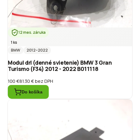
12 mes. záruka
1 ks
BMW
2012
–2022
Modul drl (denné svietenie) BMW 3 Gran
Turismo (F34) 2012 - 2022 B011118
100 €
81.30 €
bez DPH
Do košíka