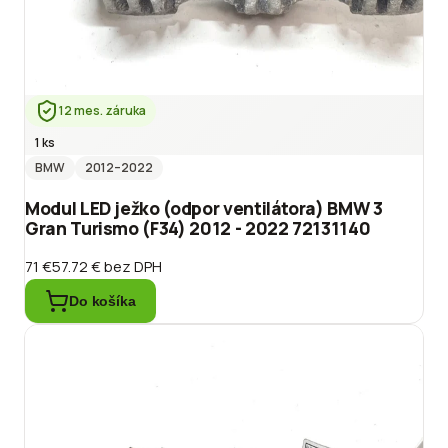
12 mes. záruka
1 ks
BMW
2012
–2022
Modul LED ježko (odpor ventilátora) BMW 3
Gran Turismo (F34) 2012 - 2022 72131140
71 €
57.72 €
bez DPH
Do košíka