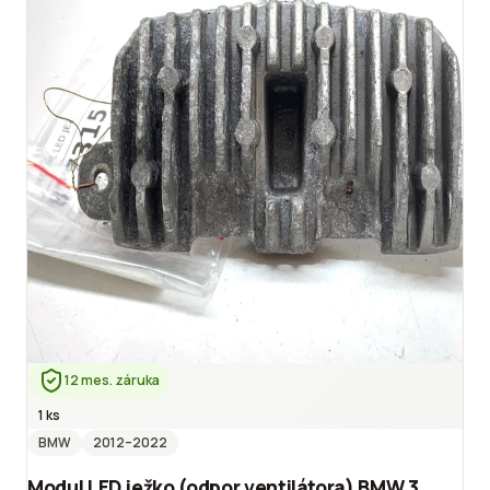
12 mes. záruka
1 ks
BMW
2012
–2022
Modul LED ježko (odpor ventilátora) BMW 3