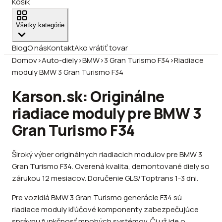
Košík
Všetky kategórie
Blog
O nás
Kontakt
Ako vrátiť tovar
Domov
›
Auto-diely
›
BMW
›
3 Gran Turismo F34
›
Riadiace
moduly BMW 3 Gran Turismo F34
Karson.sk: Originálne
riadiace moduly pre BMW 3
Gran Turismo F34
Široký výber originálnych riadiacich modulov pre BMW 3
Gran Turismo F34. Overená kvalita, demontované diely so
zárukou 12 mesiacov. Doručenie GLS/Toptrans 1-3 dni.
Pre vozidlá BMW 3 Gran Turismo generácie F34 sú
riadiace moduly kľúčové komponenty zabezpečujúce
správnu funkčnosť mnohých systémov. Či už ide o