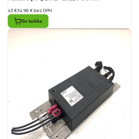
43 €
34.96 €
bez DPH
Do košíka