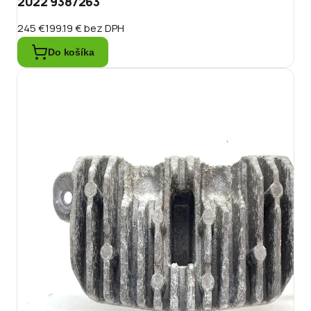
2022 9387263
245 €
199.19 €
bez DPH
Do košíka