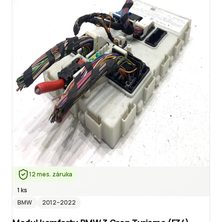
12 mes. záruka
1 ks
BMW
2012
–2022