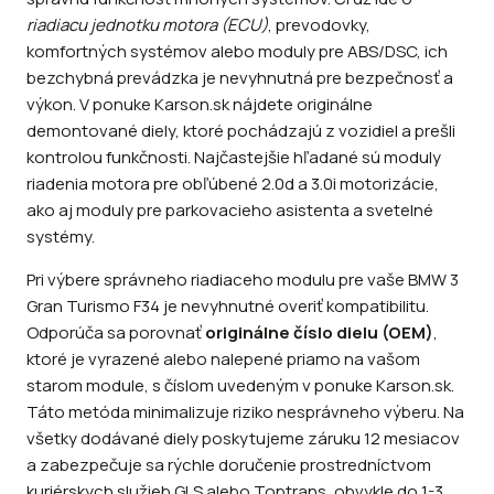
riadiacu jednotku motora (ECU)
, prevodovky,
komfortných systémov alebo moduly pre ABS/DSC, ich
bezchybná prevádzka je nevyhnutná pre bezpečnosť a
výkon. V ponuke Karson.sk nájdete originálne
demontované diely, ktoré pochádzajú z vozidiel a prešli
kontrolou funkčnosti. Najčastejšie hľadané sú moduly
riadenia motora pre obľúbené 2.0d a 3.0i motorizácie,
ako aj moduly pre parkovacieho asistenta a svetelné
systémy.
Pri výbere správneho riadiaceho modulu pre vaše BMW 3
Gran Turismo F34 je nevyhnutné overiť kompatibilitu.
Odporúča sa porovnať
originálne číslo dielu (OEM)
,
ktoré je vyrazené alebo nalepené priamo na vašom
starom module, s číslom uvedeným v ponuke Karson.sk.
Táto metóda minimalizuje riziko nesprávneho výberu. Na
všetky dodávané diely poskytujeme záruku 12 mesiacov
a zabezpečuje sa rýchle doručenie prostredníctvom
kuriérskych služieb GLS alebo Toptrans, obvykle do 1-3