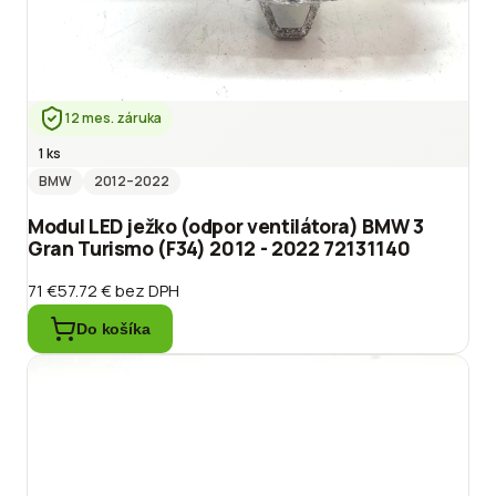
12 mes. záruka
1 ks
BMW
2012
–2022
Modul LED ježko (odpor ventilátora) BMW 3
Gran Turismo (F34) 2012 - 2022 72131140
71 €
57.72 €
bez DPH
Do košíka