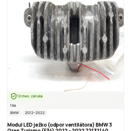
12 mes. záruka
1 ks
BMW
2012
–2022
Modul LED ježko (odpor ventilátora) BMW 3
Gran Turismo (F34) 2012 - 2022 72131140