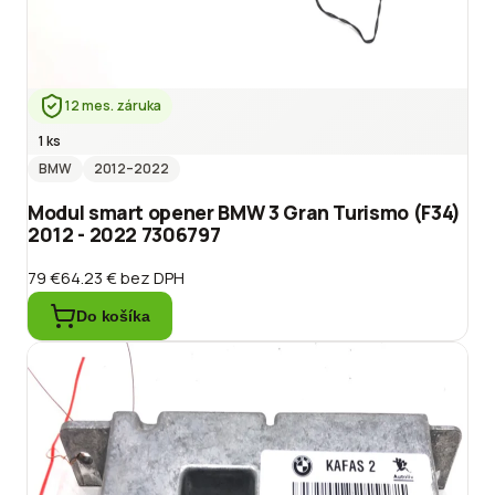
12 mes. záruka
1 ks
BMW
2012
–2022
Modul smart opener BMW 3 Gran Turismo (F34)
2012 - 2022 7306797
79 €
64.23 €
bez DPH
Do košíka