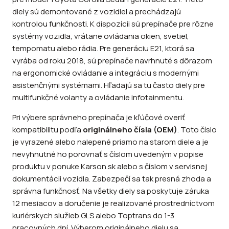
diely sú demontované z vozidiel a prechádzajú
kontrolou funkčnosti. K dispozícii sú prepínače pre rôzne
systémy vozidla, vrátane ovládania okien, svetiel,
tempomatu alebo rádia. Pre generáciu E21, ktorá sa
vyrába od roku 2018, sú prepínače navrhnuté s dôrazom
na ergonomické ovládanie a integráciu s modernými
asistenčnými systémami. Hľadajú sa tu často diely pre
multifunkčné volanty a ovládanie infotainmentu.
Pri výbere správneho prepínača je kľúčové overiť
kompatibilitu podľa
originálneho čísla (OEM)
. Toto číslo
je vyrazené alebo nalepené priamo na starom diele a je
nevyhnutné ho porovnať s číslom uvedeným v popise
produktu v ponuke Karson.sk alebo s číslom v servisnej
dokumentácii vozidla. Zabezpečí sa tak presná zhoda a
správna funkčnosť. Na všetky diely sa poskytuje záruka
12 mesiacov a doručenie je realizované prostredníctvom
kuriérskych služieb GLS alebo Toptrans do 1-3
pracovných dní. Výberom originálneho dielu sa