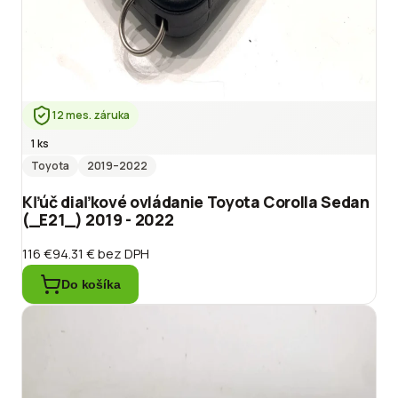
12 mes. záruka
1 ks
Toyota
2019
–2022
Kľúč diaľkové ovládanie Toyota Corolla Sedan
(_E21_) 2019 - 2022
116 €
94.31 €
bez DPH
Do košíka