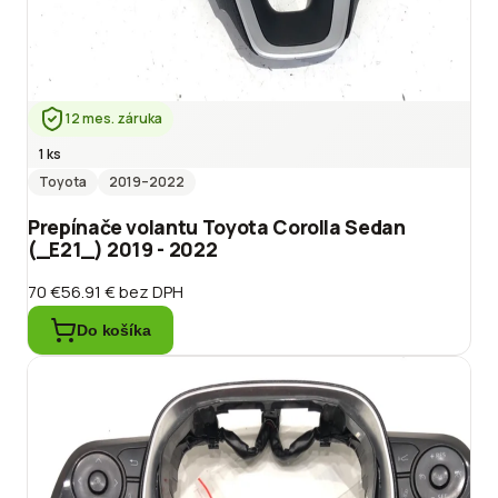
12 mes. záruka
1 ks
Toyota
2019
–2022
Prepínače volantu Toyota Corolla Sedan
(_E21_) 2019 - 2022
70 €
56.91 €
bez DPH
Do košíka