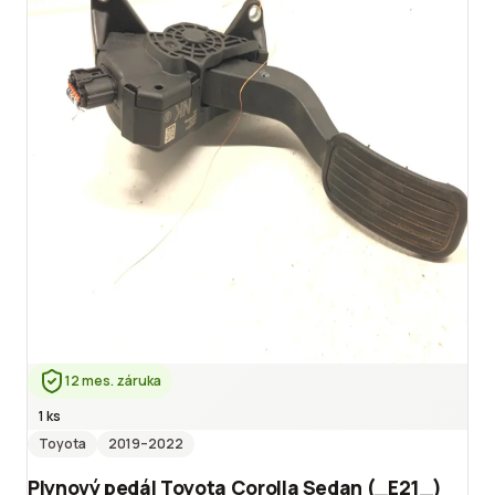
12 mes. záruka
1 ks
Toyota
2019
–2022
Plynový pedál Toyota Corolla Sedan (_E21_)