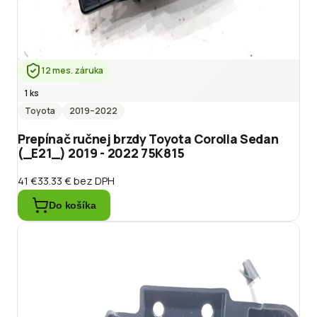
12 mes. záruka
1 ks
Toyota
2019
–2022
Prepínač ručnej brzdy Toyota Corolla Sedan
(_E21_) 2019 - 2022 75K815
41 €
33.33 €
bez DPH
Do košíka