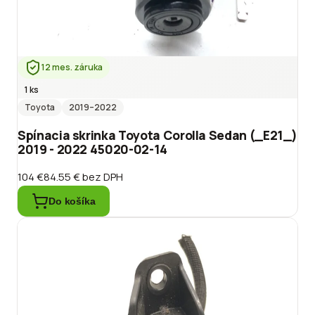
12 mes. záruka
1 ks
Toyota
2019
–2022
Spínacia skrinka Toyota Corolla Sedan (_E21_)
2019 - 2022 45020-02-14
104 €
84.55 €
bez DPH
Do košíka