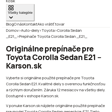
Košík
Všetky kategórie
Blog
O nás
Kontakt
Ako vrátiť tovar
Domov
›
Auto-diely
›
Toyota
›
Corolla Sedan
_E21_
›
Prepínače Toyota Corolla Sedan _E21_
Originálne prepínače pre
Toyota Corolla Sedan E21 –
Karson.sk
Vyberte si originálne použité prepínače pre Toyota
Corolla Sedan E21. Kvalitné diely s overenou funkčnosťou
a rýchlym doručením. Záruka 12 mesiacov na všetky diely.
Dostupné v eshope Karson.sk.
V ponuke Karson.sk nájdete originálne použité prepínače
pre model Toyota Corolla Sedan generácie
E21
. Tieto