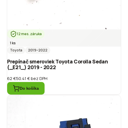
12 mes. záruka
1 ks
Toyota
2019
–2022
Prepínač smeroviek Toyota Corolla Sedan
(_E21_) 2019 - 2022
62 €
50.41 €
bez DPH
Do košíka