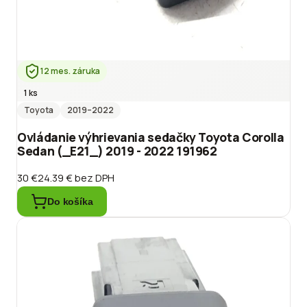
12 mes. záruka
1 ks
Toyota
2019
–2022
Ovládanie výhrievania sedačky Toyota Corolla
Sedan (_E21_) 2019 - 2022 191962
30 €
24.39 €
bez DPH
Do košíka