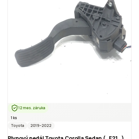
12 mes. záruka
1 ks
Toyota
2019
–2022
Plynový pedál Toyota Corolla Sedan (_E21_)