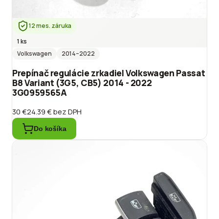
12 mes. záruka
1 ks
Volkswagen
2014
–2022
Prepínač regulácie zrkadiel Volkswagen Passat
B8 Variant (3G5, CB5) 2014 - 2022
3G0959565A
30 €
24.39 €
bez DPH
Do košíka