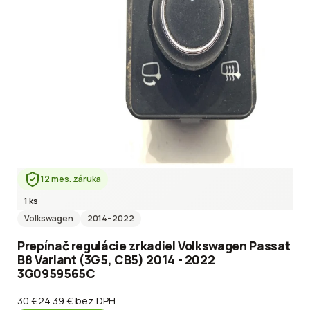
12 mes. záruka
1 ks
Volkswagen
2014
–2022
Prepínač regulácie zrkadiel Volkswagen Passat
B8 Variant (3G5, CB5) 2014 - 2022
3G0959565C
30 €
24.39 €
bez DPH