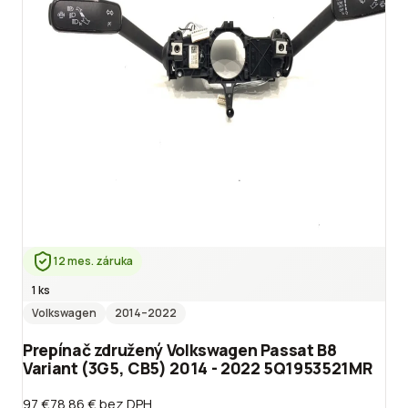
12 mes. záruka
1 ks
Volkswagen
2014
–2022
Prepínač združený Volkswagen Passat B8
Variant (3G5, CB5) 2014 - 2022 5Q1953521MR
97 €
78.86 €
bez DPH