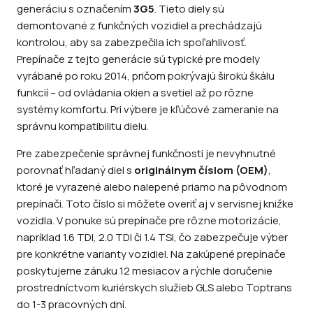
generáciu s označením
3G5
. Tieto diely sú
demontované z funkčných vozidiel a prechádzajú
kontrolou, aby sa zabezpečila ich spoľahlivosť.
Prepínače z tejto generácie sú typické pre modely
vyrábané po roku 2014, pričom pokrývajú širokú škálu
funkcií – od ovládania okien a svetiel až po rôzne
systémy komfortu. Pri výbere je kľúčové zameranie na
správnu kompatibilitu dielu.
Pre zabezpečenie správnej funkčnosti je nevyhnutné
porovnať hľadaný diel s
originálnym číslom (OEM)
,
ktoré je vyrazené alebo nalepené priamo na pôvodnom
prepínači. Toto číslo si môžete overiť aj v servisnej knižke
vozidla. V ponuke sú prepínače pre rôzne motorizácie,
napríklad 1.6 TDI, 2.0 TDI či 1.4 TSI, čo zabezpečuje výber
pre konkrétne varianty vozidiel. Na zakúpené prepínače
poskytujeme záruku 12 mesiacov a rýchle doručenie
prostredníctvom kuriérskych služieb GLS alebo Toptrans
do 1-3 pracovných dní.