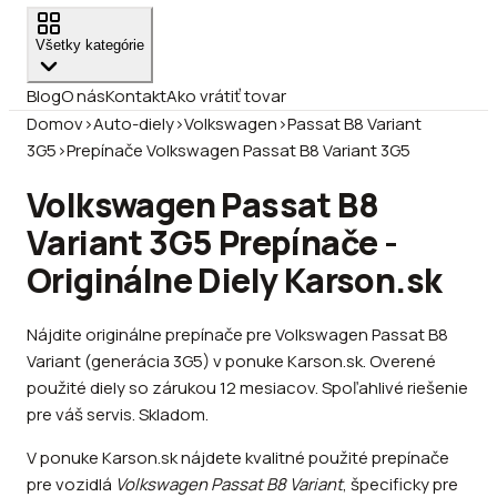
Všetky kategórie
Blog
O nás
Kontakt
Ako vrátiť tovar
Domov
›
Auto-diely
›
Volkswagen
›
Passat B8 Variant
3G5
›
Prepínače Volkswagen Passat B8 Variant 3G5
Volkswagen Passat B8
Variant 3G5 Prepínače -
Originálne Diely Karson.sk
Nájdite originálne prepínače pre Volkswagen Passat B8
Variant (generácia 3G5) v ponuke Karson.sk. Overené
použité diely so zárukou 12 mesiacov. Spoľahlivé riešenie
pre váš servis. Skladom.
V ponuke Karson.sk nájdete kvalitné použité prepínače
pre vozidlá
Volkswagen Passat B8 Variant
, špecificky pre