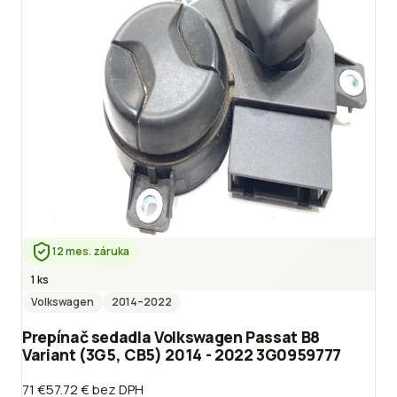
12 mes. záruka
1 ks
Volkswagen
2014
–2022
Prepínač sedadla Volkswagen Passat B8
Variant (3G5, CB5) 2014 - 2022 3G0959777
71 €
57.72 €
bez DPH