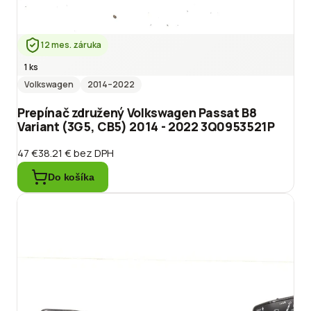
12 mes. záruka
1 ks
Volkswagen
2014
–2022
Prepínač združený Volkswagen Passat B8
Variant (3G5, CB5) 2014 - 2022 3Q0953521P
47 €
38.21 €
bez DPH
Do košíka