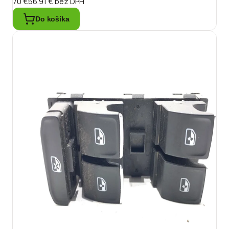
70 €
56.91 €
bez DPH
Do košíka