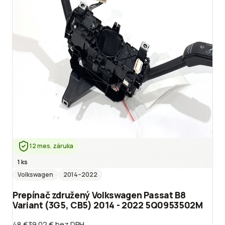
12 mes. záruka
1 ks
Volkswagen
2014
–2022
Prepínač združený Volkswagen Passat B8
Variant (3G5, CB5) 2014 - 2022 5Q0953502M
48 €
39.02 €
bez DPH