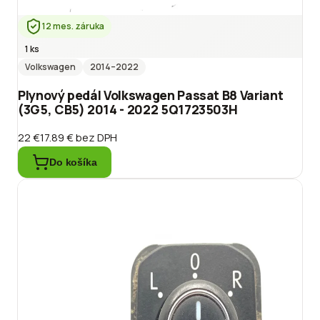
12 mes. záruka
1 ks
Volkswagen
2014
–2022
Plynový pedál Volkswagen Passat B8 Variant
(3G5, CB5) 2014 - 2022 5Q1723503H
22 €
17.89 €
bez DPH
Do košíka