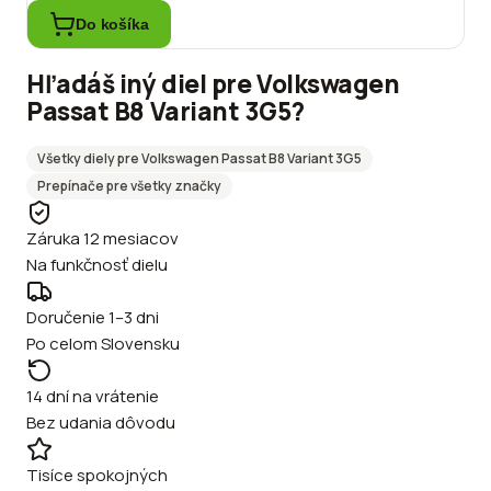
Do košíka
Hľadáš iný diel pre
Volkswagen
Passat B8 Variant 3G5
?
Všetky diely pre
Volkswagen
Passat B8 Variant 3G5
Prepínače
pre všetky značky
Záruka 12 mesiacov
Na funkčnosť dielu
Doručenie 1–3 dni
Po celom Slovensku
14 dní na vrátenie
Bez udania dôvodu
Tisíce spokojných