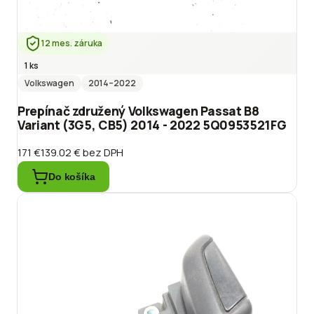
12 mes. záruka
1 ks
Volkswagen
2014
–2022
Prepínač združený Volkswagen Passat B8
Variant (3G5, CB5) 2014 - 2022 5Q0953521FG
171 €
139.02 €
bez DPH
Do košíka