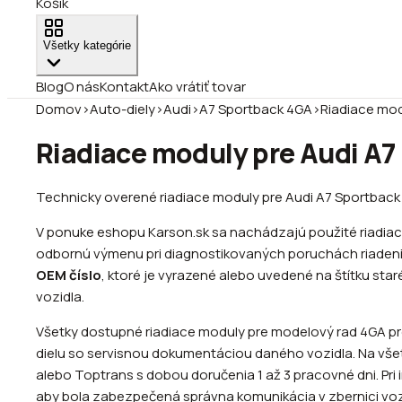
Košík
Všetky kategórie
Blog
O nás
Kontakt
Ako vrátiť tovar
Domov
›
Auto-diely
›
Audi
›
A7 Sportback 4GA
›
Riadiace mod
Riadiace moduly pre Audi A7
Technicky overené riadiace moduly pre Audi A7 Sportback 
V ponuke eshopu Karson.sk sa nachádzajú použité riadiac
odbornú výmenu pri diagnostikovaných poruchách riadenia 
OEM číslo
, ktoré je vyrazené alebo uvedené na štítku st
vozidla.
Všetky dostupné riadiace moduly pre modelový rad 4GA pre
dielu so servisnou dokumentáciou daného vozidla. Na všet
alebo Toptrans s dobou doručenia 1 až 3 pracovné dni. Pri
aby bola zabezpečená správna komunikácia v zbernici voz