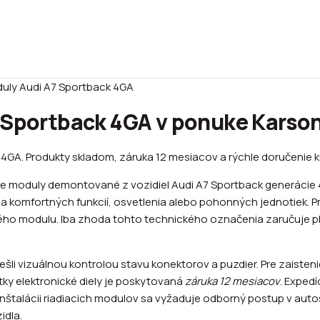
uly Audi A7 Sportback 4GA
 Sportback 4GA v ponuke Karso
4GA. Produkty skladom, záruka 12 mesiacov a rýchle doručenie ku
e moduly demontované z vozidiel Audi A7 Sportback generácie 
komfortných funkcií, osvetlenia alebo pohonných jednotiek. Pr
arého modulu. Iba zhoda tohto technického označenia zaručuje p
šli vizuálnou kontrolou stavu konektorov a puzdier. Pre zaiste
ky elektronické diely je poskytovaná
záruka 12 mesiacov
. Exped
 inštalácii riadiacich modulov sa vyžaduje odborný postup v aut
idla.