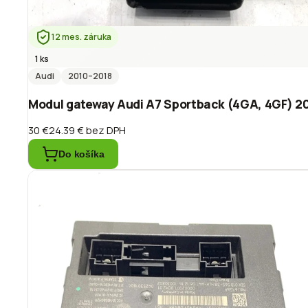
12 mes. záruka
1 ks
Audi
2010
–2018
Modul gateway Audi A7 Sportback (4GA, 4GF) 2
30 €
24.39 €
bez DPH
Do košíka