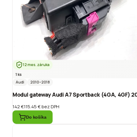
12 mes. záruka
1 ks
Audi
2010
–2018
Modul gateway Audi A7 Sportback (4GA, 4GF) 2
142 €
115.45 €
bez DPH
Do košíka