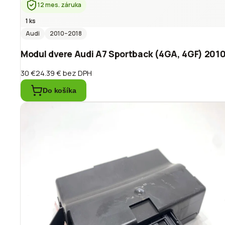
12 mes. záruka
1 ks
Audi
2010
–2018
Modul dvere Audi A7 Sportback (4GA, 4GF) 201
30 €
24.39 €
bez DPH
Do košíka