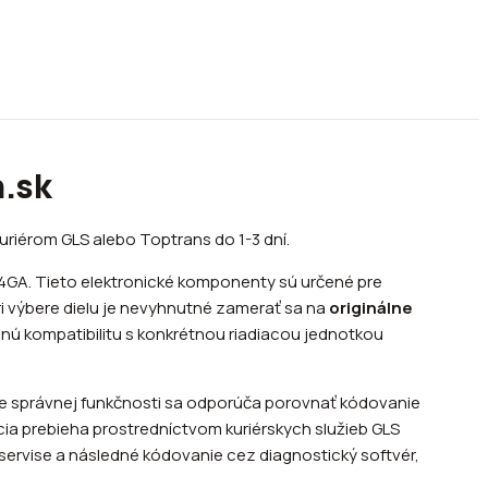
n.sk
riérom GLS alebo Toptrans do 1-3 dní.
4GA. Tieto elektronické komponenty sú určené pre
i výbere dielu je nevyhnutné zamerať sa na
originálne
lnú kompatibilitu s konkrétnou riadiacou jednotkou
nie správnej funkčnosti sa odporúča porovnať kódovanie
ícia prebieha prostredníctvom kuriérskych služieb GLS
oservise a následné kódovanie cez diagnostický softvér,