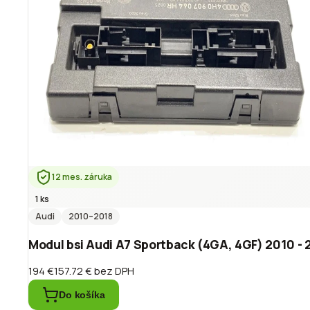
12 mes. záruka
1 ks
Audi
2010
–2018
Modul bsi Audi A7 Sportback (4GA, 4GF) 2010 
194 €
157.72 €
bez DPH
Do košíka