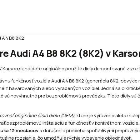
i A4 B8 8K2
re Audi A4 B8 8K2 (8K2) v Karso
 V Karson.sk nájdete originálne použité diely demontované z vozi
vnu funkčnosť vozidla Audi A4 B8 8K2 (generácia 8K2, obvykle 
né z havarovaných alebo vyradených vozidiel. Jedná sa o kritick
é sú nevyhnutné pre bezproblémovú prevádzku. Tieto diely sú ča
ovnať originálne číslo dielu (OEM)
, ktoré je vyrazené alebo na
ať bezproblémovú inštaláciu a funkčnosť v konkrétnom vozidle. 
ruka 12 mesiacov
a doručenie prebieha spoľahlivými prepravným
ktuálne rozsiahle, čo umožňuje rýchle vybavenie objednávok.