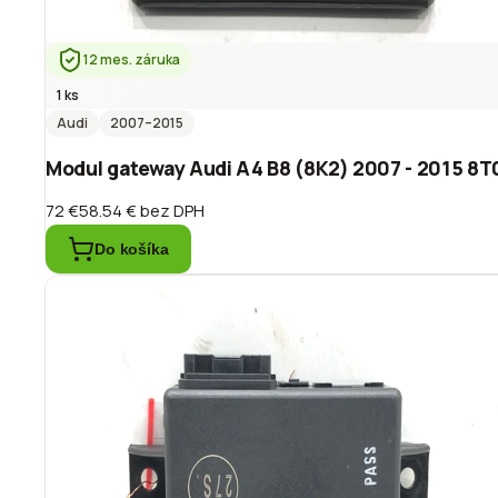
12 mes. záruka
1 ks
Audi
2007
–2015
Modul gateway Audi A4 B8 (8K2) 2007 - 2015 8
72 €
58.54 €
bez DPH
Do košíka