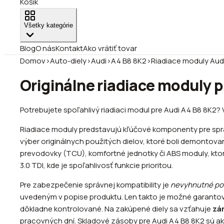
Košík
Všetky kategórie
Blog
O nás
Kontakt
Ako vrátiť tovar
Domov
›
Auto-diely
›
Audi
›
A4 B8 8K2
›
Riadiace moduly Aud
Originálne riadiace moduly p
Potrebujete spoľahlivý riadiaci modul pre Audi A4 B8 8K2?
Riadiace moduly predstavujú kľúčové komponenty pre sprá
výber originálnych použitých dielov, ktoré boli demontova
prevodovky (TCU), komfortné jednotky či ABS moduly, ktor
3.0 TDI, kde je spoľahlivosť funkcie prioritou.
Pre zabezpečenie správnej kompatibility je
nevyhnutné por
uvedeným v popise produktu. Len takto je možné garantov
dôkladne kontrolované. Na zakúpené diely sa vzťahuje
zá
pracovných dní. Skladové zásoby pre Audi A4 B8 8K2 sú a