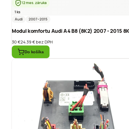
12 mes. záruka
1 ks
Audi
2007
–2015
Modul komfortu Audi A4 B8 (8K2) 2007 - 2015 
30 €
24.39 €
bez DPH
Do košíka