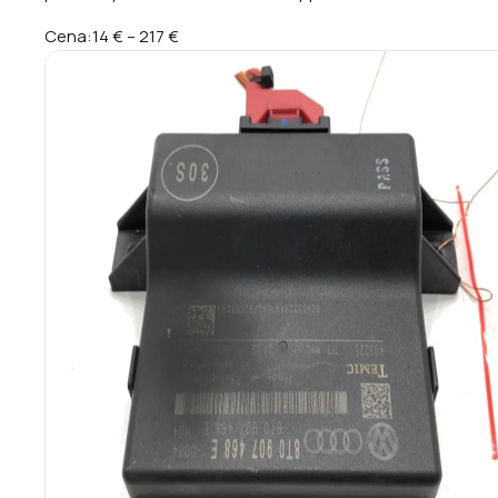
Cena:
14 €
–
217 €