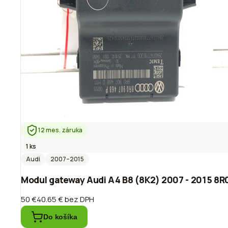
12 mes. záruka
1 ks
Audi
2007
–2015
Modul gateway Audi A4 B8 (8K2) 2007 - 2015 8
50 €
40.65 €
bez DPH
Do košíka