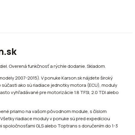
n.sk
diel. Overená funkčnosť a rýchle dodanie. Skladom.
modely 2007-2015). V ponuke Karson.sk nájdete široký
é súčasti ako sú riadiace jednotky motora (ECU), moduly
sto vyhľadávané pre motorizácie 1.8 TFSI, 2.0 TDI alebo
lepené priamo na vašom pôvodnom module, s číslom
Všetky riadiace moduly v ponuke sú pred expedíciou
i spoločnosťami GLS alebo Toptrans s doručením do 1-3