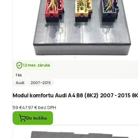
12 mes. záruka
1 ks
Audi
2007
–2015
Modul komfortu Audi A4 B8 (8K2) 2007 - 2015 
59 €
47.97 €
bez DPH
Do košíka