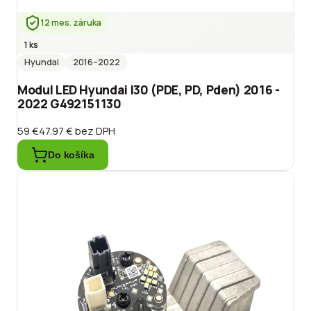
12 mes. záruka
1 ks
Hyundai
2016
–2022
Modul LED Hyundai I30 (PDE, PD, Pden) 2016 -
2022 G492151130
59 €
47.97 €
bez DPH
Do košíka