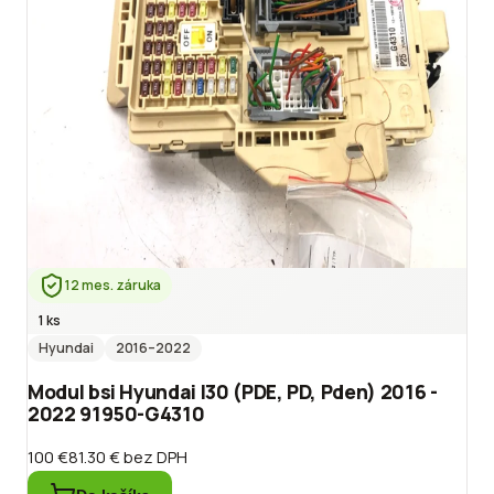
12 mes. záruka
1 ks
Hyundai
2016
–2022
Modul bsi Hyundai I30 (PDE, PD, Pden) 2016 -
2022 91950-G4310
100 €
81.30 €
bez DPH