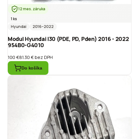
12 mes. záruka
1 ks
Hyundai
2016
–2022
Modul Hyundai I30 (PDE, PD, Pden) 2016 - 2022
954B0-G4010
100 €
81.30 €
bez DPH
Do košíka