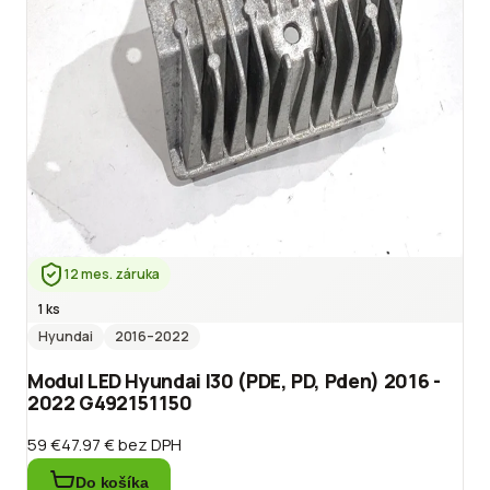
12 mes. záruka
1 ks
Hyundai
2016
–2022
Modul LED Hyundai I30 (PDE, PD, Pden) 2016 -
2022 G492151150
59 €
47.97 €
bez DPH
Do košíka