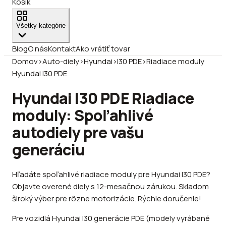
Košík
Všetky kategórie
Blog
O nás
Kontakt
Ako vrátiť tovar
Domov
›
Auto-diely
›
Hyundai
›
I30 PDE
›
Riadiace moduly
Hyundai I30 PDE
Hyundai I30 PDE Riadiace
moduly: Spoľahlivé
autodiely pre vašu
generáciu
Hľadáte spoľahlivé riadiace moduly pre Hyundai I30 PDE?
Objavte overené diely s 12-mesačnou zárukou. Skladom
široký výber pre rôzne motorizácie. Rýchle doručenie!
Pre vozidlá Hyundai I30 generácie PDE (modely vyrábané