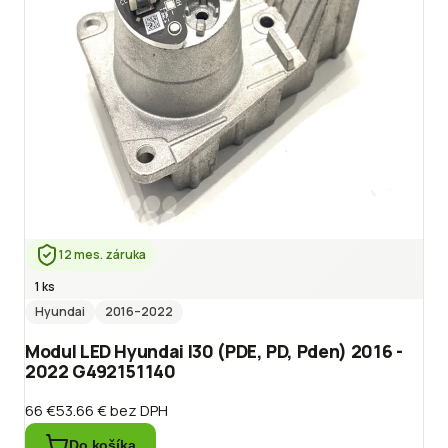
12 mes. záruka
1 ks
Hyundai
2016
–2022
Modul LED Hyundai I30 (PDE, PD, Pden) 2016 -
2022 G492151140
66 €
53.66 €
bez DPH
Do košíka