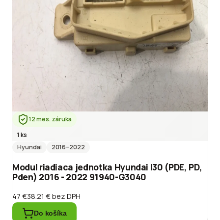
12 mes. záruka
1 ks
Hyundai
2016
–2022
Modul riadiaca jednotka Hyundai I30 (PDE, PD,
Pden) 2016 - 2022 91940-G3040
47 €
38.21 €
bez DPH
Do košíka