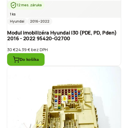
12 mes. záruka
1 ks
Hyundai
2016
–2022
Modul imobilizéra Hyundai I30 (PDE, PD, Pden)
2016 - 2022 95420-G2700
30 €
24.39 €
bez DPH
Do košíka