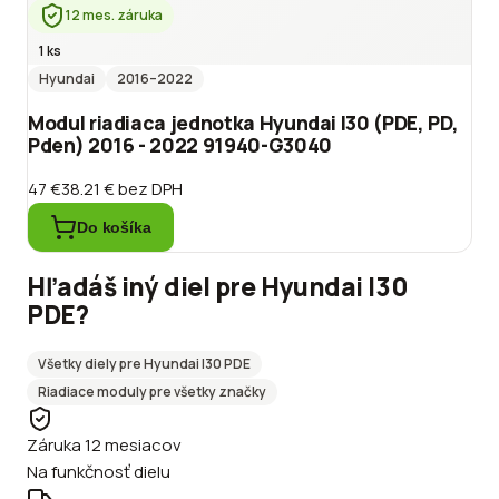
12 mes. záruka
1 ks
Hyundai
2016
–2022
Modul riadiaca jednotka Hyundai I30 (PDE, PD,
Pden) 2016 - 2022 91940-G3040
47 €
38.21 €
bez DPH
Do košíka
Hľadáš iný diel pre
Hyundai
I30
PDE
?
Všetky diely pre
Hyundai
I30 PDE
Riadiace moduly
pre všetky značky
Záruka 12 mesiacov
Na funkčnosť dielu