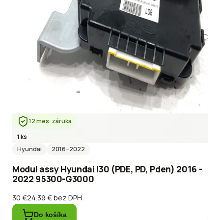
12 mes. záruka
1 ks
Hyundai
2016
–2022
Modul assy Hyundai I30 (PDE, PD, Pden) 2016 -
2022 95300-G3000
30 €
24.39 €
bez DPH
Do košíka