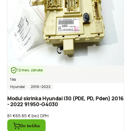
12 mes. záruka
1 ks
Hyundai
2016
–2022
Modul skrinka Hyundai I30 (PDE, PD, Pden) 2016
- 2022 91950-G4030
81 €
65.85 €
bez DPH
Do košíka