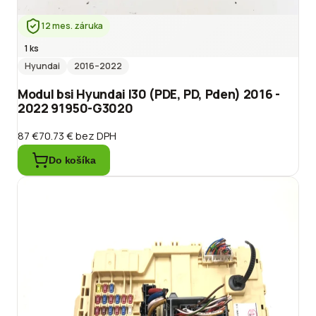
12 mes. záruka
1 ks
Hyundai
2016
–2022
Modul bsi Hyundai I30 (PDE, PD, Pden) 2016 -
2022 91950-G3020
87 €
70.73 €
bez DPH
Do košíka