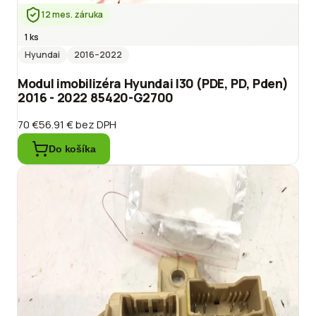
12 mes. záruka
1 ks
Hyundai
2016
–2022
Modul imobilizéra Hyundai I30 (PDE, PD, Pden)
2016 - 2022 85420-G2700
70 €
56.91 €
bez DPH
Do košíka