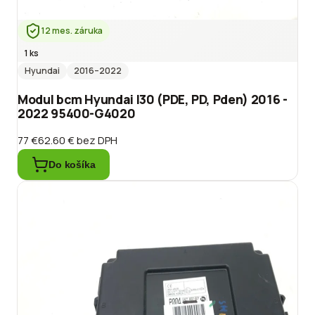
12 mes. záruka
1 ks
Hyundai
2016
–2022
Modul bcm Hyundai I30 (PDE, PD, Pden) 2016 -
2022 95400-G4020
77 €
62.60 €
bez DPH
Do košíka