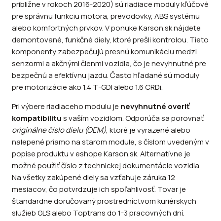
približne v rokoch 2016-2020) sú riadiace moduly kľúčové
pre správnu funkciu motora, prevodovky, ABS systému
alebo komfortných prvkov. V ponuke Karson.sk nájdete
demontované, funkčné diely, ktoré prešli kontrolou. Tieto
komponenty zabezpečujú presnú komunikáciu medzi
senzormi a akčnými členmi vozidla, čo je nevyhnutné pre
bezpečnú a efektívnu jazdu. Často hľadané sú moduly
pre motorizácie ako 1.4 T-GDI alebo 1.6 CRDi.
Pri výbere riadiaceho modulu je
nevyhnutné overiť
kompatibilitu
s vaším vozidlom. Odporúča sa porovnať
originálne číslo dielu (OEM)
, ktoré je vyrazené alebo
nalepené priamo na starom module, s číslom uvedeným v
popise produktu v eshope Karson.sk. Alternatívne je
možné použiť číslo z technickej dokumentácie vozidla.
Na všetky zakúpené diely sa vzťahuje záruka 12
mesiacov, čo potvrdzuje ich spoľahlivosť. Tovar je
štandardne doručovaný prostredníctvom kuriérskych
služieb GLS alebo Toptrans do 1-3 pracovných dní.