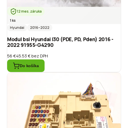
12 mes. záruka
1 ks
Hyundai
2016
–2022
Modul bsi Hyundai I30 (PDE, PD, Pden) 2016 -
2022 91955-G4290
56 €
45.53 €
bez DPH
Do košíka