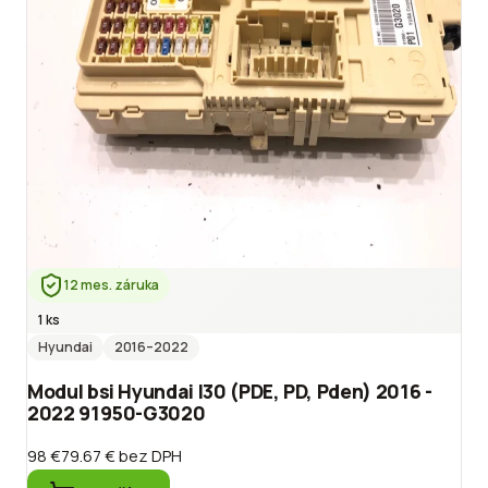
12 mes. záruka
1 ks
Hyundai
2016
–2022
Modul bsi Hyundai I30 (PDE, PD, Pden) 2016 -
2022 91950-G3020
98 €
79.67 €
bez DPH