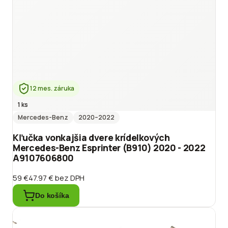
12 mes. záruka
1 ks
Mercedes-Benz
2020
–2022
Kľučka vonkajšia dvere krídelkových
Mercedes-Benz Esprinter (B910) 2020 - 2022
A9107606800
59 €
47.97 €
bez DPH
Do košíka