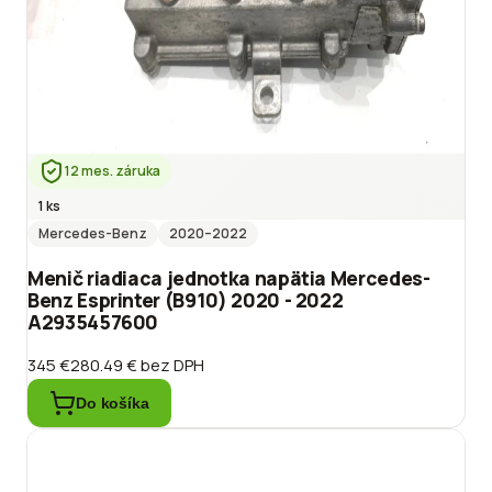
12 mes. záruka
1 ks
Mercedes-Benz
2020
–2022
Menič riadiaca jednotka napätia Mercedes-
Benz Esprinter (B910) 2020 - 2022
A2935457600
345 €
280.49 €
bez DPH
Do košíka