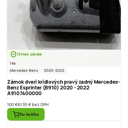
12 mes. záruka
1 ks
Mercedes-Benz
2020
–2022
Zámok dverí krídlových pravý zadný Mercedes-
Benz Esprinter (B910) 2020 - 2022
A9107400000
100 €
81.30 €
bez DPH
Do košíka