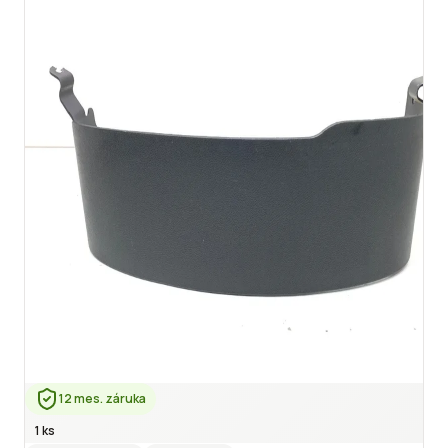
12 mes. záruka
1 ks