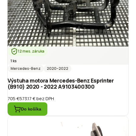
12 mes. záruka
1 ks
Mercedes-Benz
2020
–2022
Výstuha motora Mercedes-Benz Esprinter
(B910) 2020 - 2022 A9103400300
705 €
573.17 €
bez DPH
Do košíka