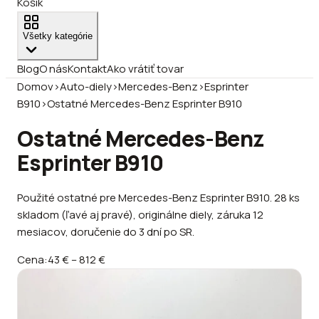
Košík
Všetky kategórie
Blog
O nás
Kontakt
Ako vrátiť tovar
Domov
›
Auto-diely
›
Mercedes-Benz
›
Esprinter
B910
›
Ostatné Mercedes-Benz Esprinter B910
Ostatné Mercedes-Benz
Esprinter B910
Použité ostatné pre Mercedes-Benz Esprinter B910. 28 ks
skladom (ľavé aj pravé), originálne diely, záruka 12
mesiacov, doručenie do 3 dní po SR.
Cena:
43 €
–
812 €