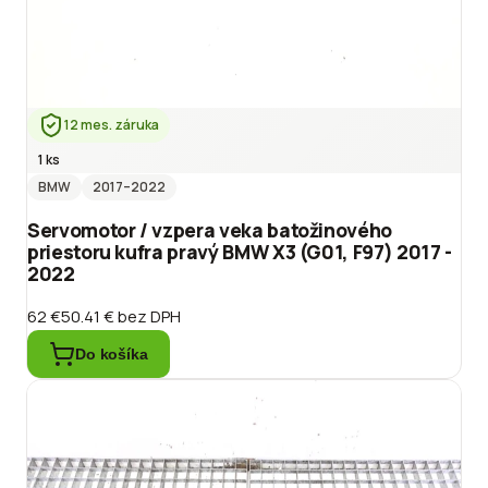
12 mes. záruka
1 ks
BMW
2017
–2022
Servomotor / vzpera veka batožinového
priestoru kufra pravý BMW X3 (G01, F97) 2017 -
2022
62 €
50.41 €
bez DPH
Do košíka