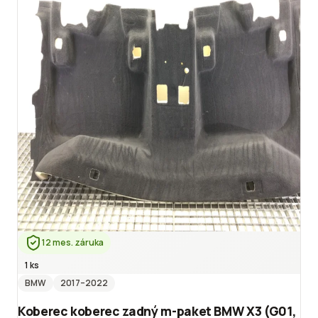
12 mes. záruka
1 ks
BMW
2017
–2022
Koberec koberec zadný m-paket BMW X3 (G01,