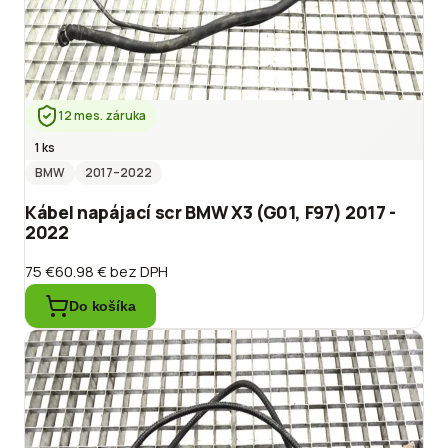
12 mes. záruka
1 ks
BMW
2017
–2022
Kábel napájací scr BMW X3 (G01, F97) 2017 -
2022
75 €
60.98 €
bez DPH
Do košíka