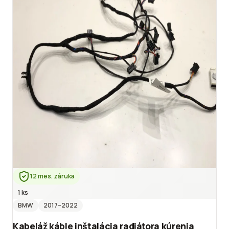
12 mes. záruka
1 ks
BMW
2017
–2022
Kabeláž káble inštalácia radiátora kúrenia