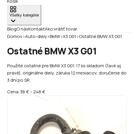
Košík
Všetky kategórie
Blog
O nás
Kontakt
Ako vrátiť tovar
Domov
›
Auto-diely
›
BMW
›
X3 G01
›
Ostatné BMW X3 G01
Ostatné BMW X3 G01
Použité ostatné pre BMW X3 G01. 17 ks skladom (ľavé aj
pravé), originálne diely, záruka 12 mesiacov, doručenie do
3 dní po SR.
Cena:
38 €
–
248 €