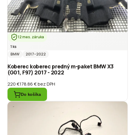
12 mes. záruka
1 ks
BMW
2017
–2022
Koberec koberec predný m-paket BMW X3
(G01, F97) 2017 - 2022
220 €
178.86 €
bez DPH
Do košíka