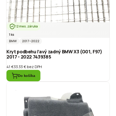
12 mes. záruka
1 ks
BMW
2017
–2022
Kryt podbehu ľavý zadný BMW X3 (G01, F97)
2017 - 2022 7439385
41 €
33.33 €
bez DPH
Do košíka