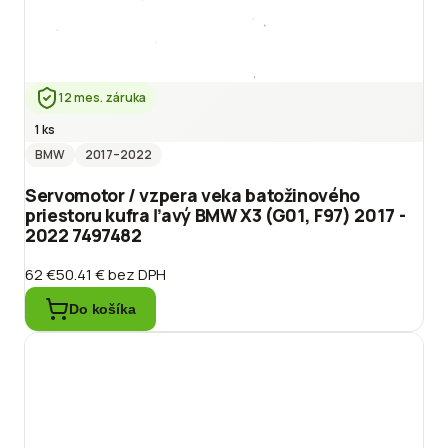
12 mes. záruka
1 ks
BMW
2017
–2022
Servomotor / vzpera veka batožinového
priestoru kufra ľavý BMW X3 (G01, F97) 2017 -
2022 7497482
62 €
50.41 €
bez DPH
Do košíka