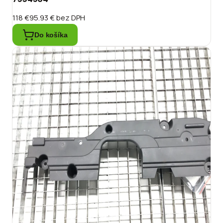
118 €
95.93 €
bez DPH
Do košíka