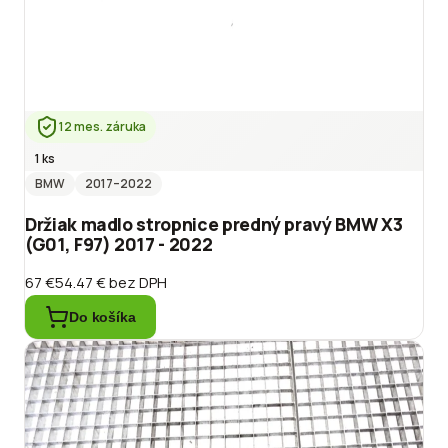
12 mes. záruka
1 ks
BMW
2017
–2022
Držiak madlo stropnice predný pravý BMW X3
(G01, F97) 2017 - 2022
67 €
54.47 €
bez DPH
Do košíka