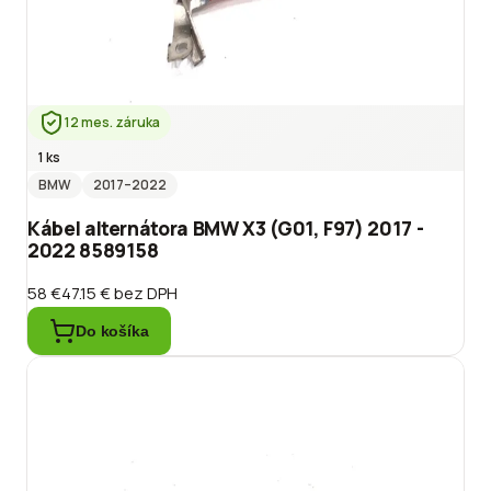
12 mes. záruka
1 ks
BMW
2017
–2022
Kábel alternátora BMW X3 (G01, F97) 2017 -
2022 8589158
58 €
47.15 €
bez DPH
Do košíka