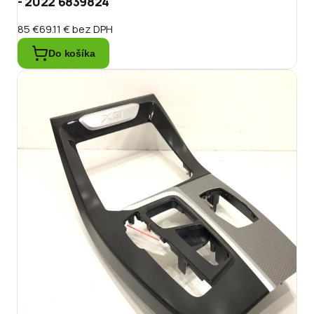
- 2022 6839824
85 €
69.11 €
bez DPH
Do košíka