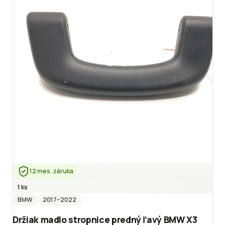
12 mes. záruka
1 ks
BMW
2017
–2022
Držiak madlo stropnice predný ľavý BMW X3