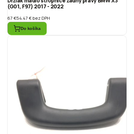
Držiak madlo stropnice zadný pravý BMW X3
(G01, F97) 2017 - 2022
67 €
54.47 €
bez DPH
Do košíka