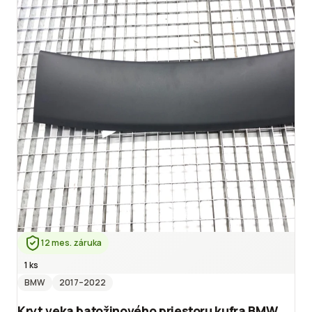
12 mes. záruka
1 ks
BMW
2017
–2022
Kryt veka batožinového priestoru kufra BMW