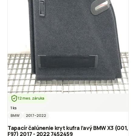
12 mes. záruka
1 ks
BMW
2017
–2022
Tapacír čalúnenie kryt kufra ľavý BMW X3 (G01,
F97) 2017 - 2022 7452459