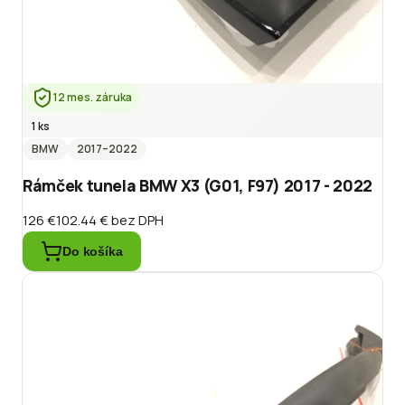
12 mes. záruka
1 ks
BMW
2017
–2022
Rámček tunela BMW X3 (G01, F97) 2017 - 2022
126 €
102.44 €
bez DPH
Do košíka