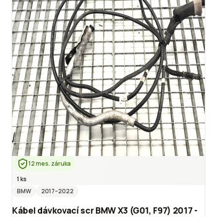
12 mes. záruka
1 ks
BMW
2017
–2022
Kábel dávkovací scr BMW X3 (G01, F97) 2017 -