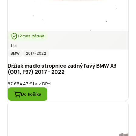
12 mes. záruka
1 ks
BMW
2017
–2022
Držiak madlo stropnice zadný ľavý BMW X3
(G01, F97) 2017 - 2022
67 €
54.47 €
bez DPH
Do košíka