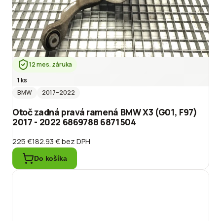
12 mes. záruka
1 ks
BMW
2017
–2022
Otoč zadná pravá ramená BMW X3 (G01, F97)
2017 - 2022 6869788 6871504
225 €
182.93 €
bez DPH
Do košíka