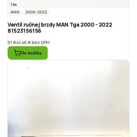
1 ks
MAN
2000
–2022
Ventil ručnej brzdy MAN Tga 2000 - 2022
81523156156
51 €
41.46 €
bez DPH
Do košíka