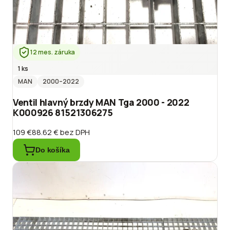
12 mes. záruka
1 ks
MAN
2000
–2022
Ventil hlavný brzdy MAN Tga 2000 - 2022
K000926 81521306275
109 €
88.62 €
bez DPH
Do košíka