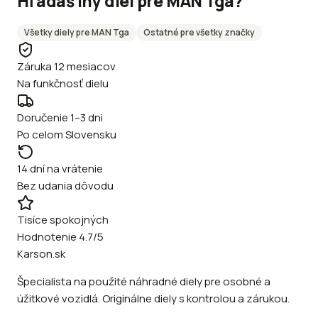
Hľadáš iný diel pre
MAN
Tga
?
Všetky diely pre
MAN
Tga
Ostatné
pre všetky značky
Záruka 12 mesiacov
Na funkčnosť dielu
Doručenie 1–3 dni
Po celom Slovensku
14 dní na vrátenie
Bez udania dôvodu
Tisíce spokojných
Hodnotenie 4.7/5
Karson.sk
Špecialista na použité náhradné diely pre osobné a
úžitkové vozidlá. Originálne diely s kontrolou a zárukou.