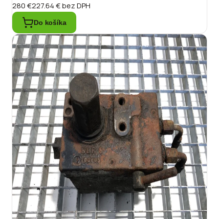
280 €
227.64 €
bez DPH
Do košíka