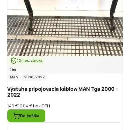
12 mes. záruka
1 ks
MAN
2000
–2022
Výstuha pripojovacia káblow MAN Tga 2000 -
2022
149 €
121.14 €
bez DPH
Do košíka