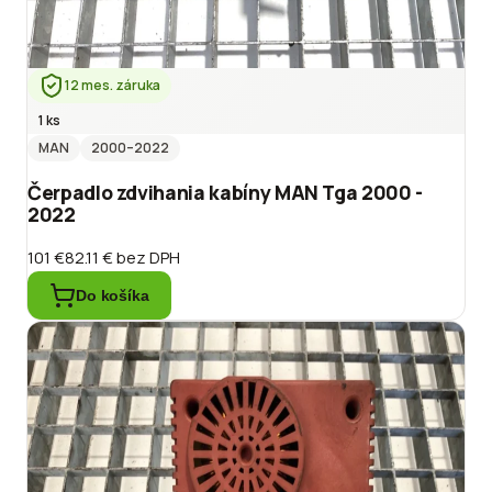
12 mes. záruka
1 ks
MAN
2000
–2022
Čerpadlo zdvihania kabíny MAN Tga 2000 -
2022
101 €
82.11 €
bez DPH
Do košíka