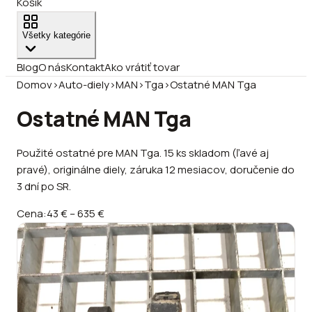
Košík
Všetky kategórie
Blog
O nás
Kontakt
Ako vrátiť tovar
Domov
›
Auto-diely
›
MAN
›
Tga
›
Ostatné MAN Tga
Ostatné MAN Tga
Použité ostatné pre MAN Tga. 15 ks skladom (ľavé aj
pravé), originálne diely, záruka 12 mesiacov, doručenie do
3 dní po SR.
Cena:
43 €
–
635 €