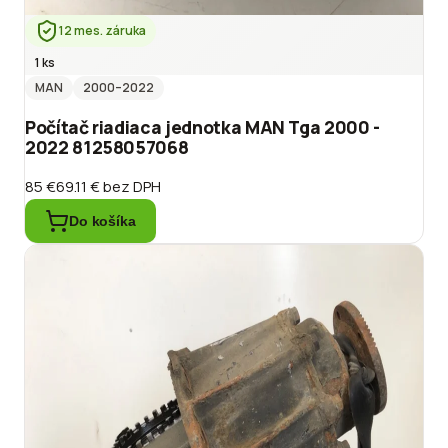
12 mes. záruka
1 ks
MAN
2000
–2022
Počítač riadiaca jednotka MAN Tga 2000 -
2022 81258057068
85 €
69.11 €
bez DPH
Do košíka