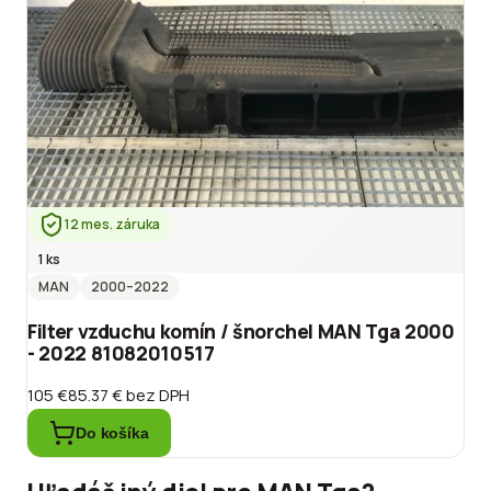
12 mes. záruka
1 ks
MAN
2000
–2022
Filter vzduchu komín / šnorchel MAN Tga 2000
- 2022 81082010517
105 €
85.37 €
bez DPH
Do košíka