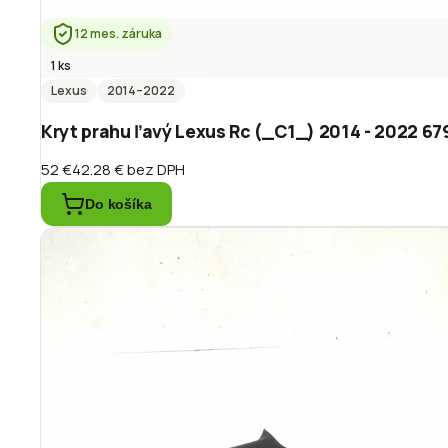
12 mes. záruka
1 ks
Lexus
2014
–2022
Kryt prahu ľavý Lexus Rc (_C1_) 2014 - 2022 6
52 €
42.28 €
bez DPH
Do košíka