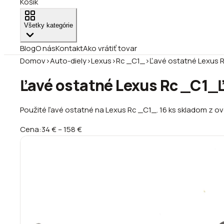
Košík
Všetky kategórie
Blog
O nás
Kontakt
Ako vrátiť tovar
Domov
›
Auto-diely
›
Lexus
›
Rc _C1_
›
Ľavé ostatné Lexus 
Ľavé ostatné Lexus Rc _C1_
Použité ľavé ostatné na Lexus Rc _C1_. 16 ks skladom z ove
Cena:
34 €
–
158 €