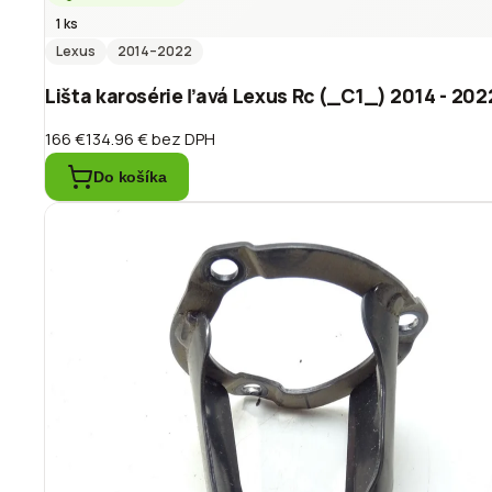
1 ks
Lexus
2014
–2022
Lišta karosérie ľavá Lexus Rc (_C1_) 2014 - 202
166 €
134.96 €
bez DPH
Do košíka