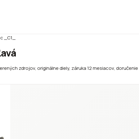
Rc _C1_
Ľavá
rených zdrojov, originálne diely, záruka 12 mesiacov, doručenie 