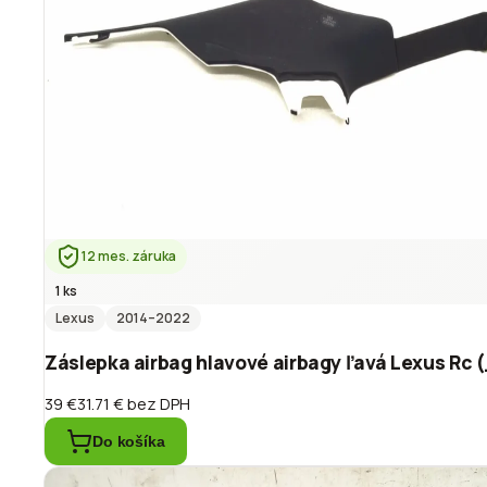
12 mes. záruka
1 ks
Lexus
2014
–2022
Záslepka airbag hlavové airbagy ľavá Lexus Rc
39 €
31.71 €
bez DPH
Do košíka