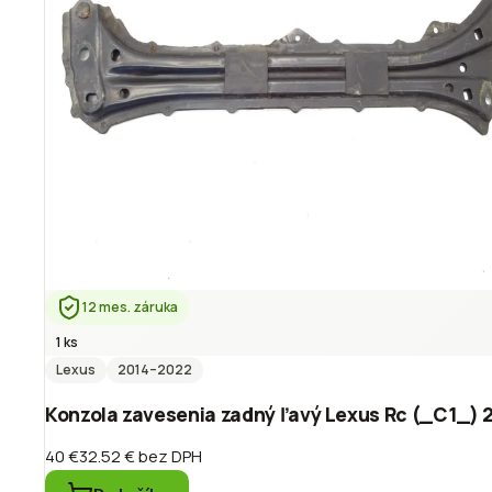
12 mes. záruka
1 ks
Lexus
2014
–2022
Konzola zavesenia zadný ľavý Lexus Rc (_C1_) 
40 €
32.52 €
bez DPH