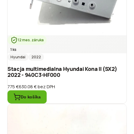
12 mes. záruka
1 ks
Hyundai
2022
Stacja multimedialna Hyundai Kona II (SX2)
2022 - 940C3-HF000
775 €
630.08 €
bez DPH
Do košíka