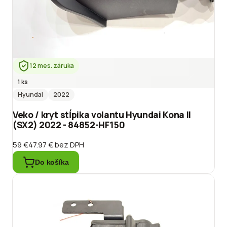
12 mes. záruka
1 ks
Hyundai
2022
Veko / kryt stĺpika volantu Hyundai Kona II
(SX2) 2022 - 84852-HF150
59 €
47.97 €
bez DPH
Do košíka