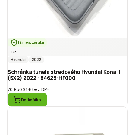
12 mes. záruka
1 ks
Hyundai
2022
Schránka tunela stredového Hyundai Kona II
(SX2) 2022 - 84629-HF000
70 €
56.91 €
bez DPH
Do košíka