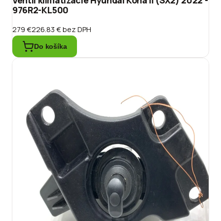
Ventil klimatizácie Hyundai Kona II (SX2) 2022 -
976R2-KL500
279 €
226.83 €
bez DPH
Do košíka