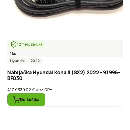
12 mes. záruka
1 ks
Hyundai
2022
Nabíjačka Hyundai Kona II (SX2) 2022 - 91996-
BF030
417 €
339.02 €
bez DPH
Do košíka