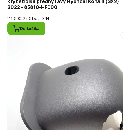
Kryt stĺpika predný ľavý Hyundai Kona II (SX2)
2022 - 85810-HF000
111 €
90.24 €
bez DPH
Do košíka