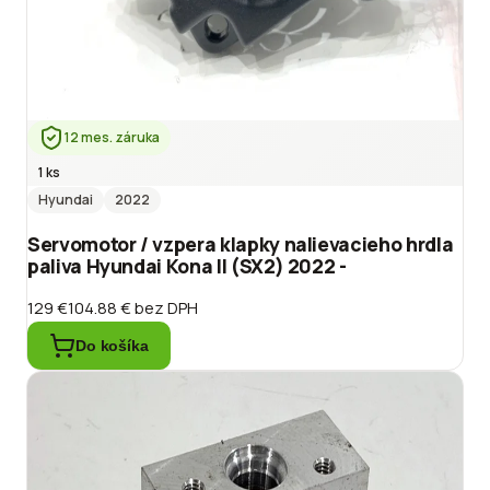
12 mes. záruka
1 ks
Hyundai
2022
Servomotor / vzpera klapky nalievacieho hrdla
paliva Hyundai Kona II (SX2) 2022 -
129 €
104.88 €
bez DPH
Do košíka