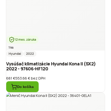
12 mes. záruka
1 ks
Hyundai
2022
Vysúšač klimatizácie Hyundai Kona II (SX2)
2022 - 97606-HF120
681 €
553.66 €
bez DPH
Do košíka