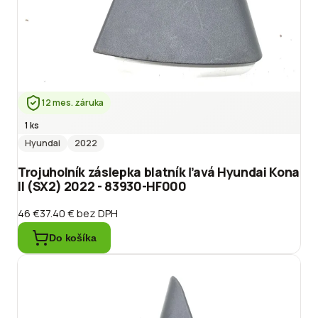
12 mes. záruka
1 ks
Hyundai
2022
Trojuholník záslepka blatník ľavá Hyundai Kona
II (SX2) 2022 - 83930-HF000
46 €
37.40 €
bez DPH
Do košíka