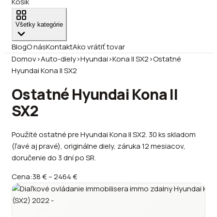
Košík
Všetky kategórie
Blog
O nás
Kontakt
Ako vrátiť tovar
Domov
›
Auto-diely
›
Hyundai
›
Kona II SX2
›
Ostatné
Hyundai Kona II SX2
Ostatné Hyundai Kona II
SX2
Použité ostatné pre Hyundai Kona II SX2. 30 ks skladom
(ľavé aj pravé), originálne diely, záruka 12 mesiacov,
doručenie do 3 dní po SR.
Cena:
38 €
–
2464 €