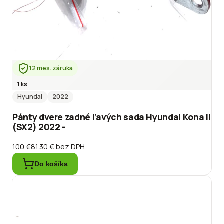
12 mes. záruka
1 ks
Hyundai
2022
Pánty dvere zadné ľavých sada Hyundai Kona II
(SX2) 2022 -
100 €
81.30 €
bez DPH
Do košíka