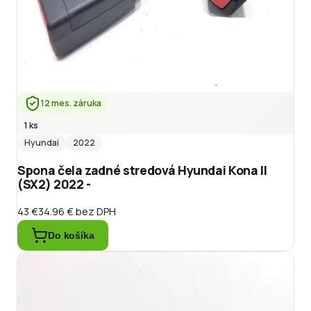
12 mes. záruka
1 ks
Hyundai
2022
Spona čela zadné stredová Hyundai Kona II
(SX2) 2022 -
43 €
34.96 €
bez DPH
Do košíka