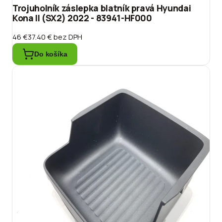
Trojuholník záslepka blatník pravá Hyundai
Kona II (SX2) 2022 - 83941-HF000
46 €
37.40 €
bez DPH
Do košíka