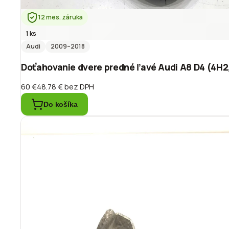
12 mes. záruka
1 ks
Audi
2009
–2018
Doťahovanie dvere predné ľavé Audi A8 D4 (4H2
60 €
48.78 €
bez DPH
Do košíka