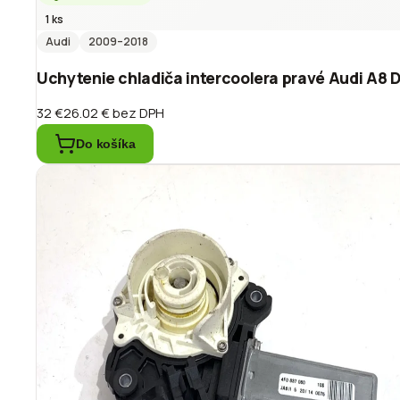
1 ks
Audi
2009
–2018
Uchytenie chladiča intercoolera pravé Audi A8
32 €
26.02 €
bez DPH
Do košíka