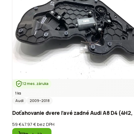
12 mes. záruka
1 ks
Audi
2009
–2018
Doťahovanie dvere ľavé zadné Audi A8 D4 (4H2,
59 €
47.97 €
bez DPH