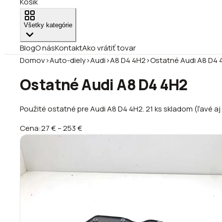
Košík
Všetky kategórie
Blog
O nás
Kontakt
Ako vrátiť tovar
Domov
›
Auto-diely
›
Audi
›
A8 D4 4H2
›
Ostatné Audi A8 D4 
Ostatné Audi A8 D4 4H2
Použité ostatné pre Audi A8 D4 4H2. 21 ks skladom (ľavé aj 
Cena:
27 €
–
253 €