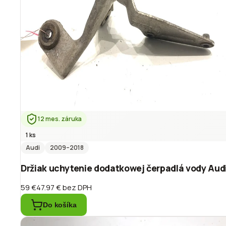
12 mes. záruka
1 ks
Audi
2009
–2018
Držiak uchytenie dodatkowej čerpadlá vody Aud
59 €
47.97 €
bez DPH
Do košíka