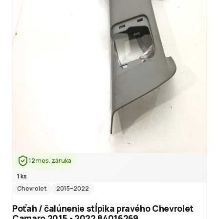
12 mes. záruka
1 ks
Chevrolet
2015
–2022
Poťah / čalúnenie stĺpika pravého Chevrolet
Camaro 2015 - 2022 84016269