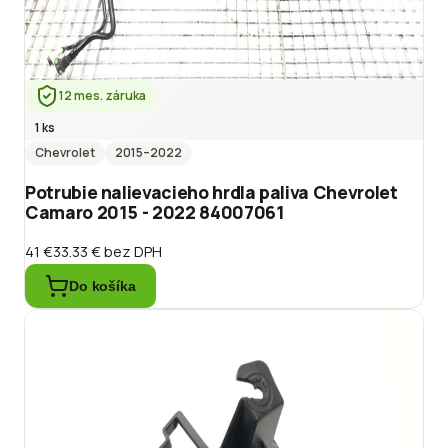
12 mes. záruka
1 ks
Chevrolet
2015
–2022
Potrubie nalievacieho hrdla paliva Chevrolet
Camaro 2015 - 2022 84007061
41 €
33.33 €
bez DPH
Do košíka