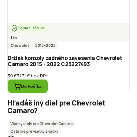
12 mes. záruka
1 ks
Chevrolet
2015
–2022
Držiak konzoly zadného zavesenia Chevrolet
Camaro 2015 - 2022 C23227493
39 €
31.71 €
bez DPH
Do košíka
Hľadáš iný diel pre
Chevrolet
Camaro
?
Všetky diely pre
Chevrolet
Camaro
Ostatné
pre všetky značky