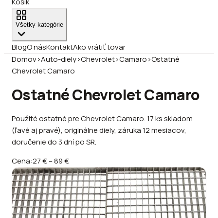
Košík
Všetky kategórie
Blog
O nás
Kontakt
Ako vrátiť tovar
Domov
›
Auto-diely
›
Chevrolet
›
Camaro
›
Ostatné
Chevrolet Camaro
Ostatné Chevrolet Camaro
Použité ostatné pre Chevrolet Camaro. 17 ks skladom
(ľavé aj pravé), originálne diely, záruka 12 mesiacov,
doručenie do 3 dní po SR.
Cena:
27 €
–
89 €