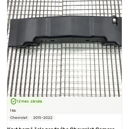
12 mes. záruka
1 ks
Chevrolet
2015
–2022