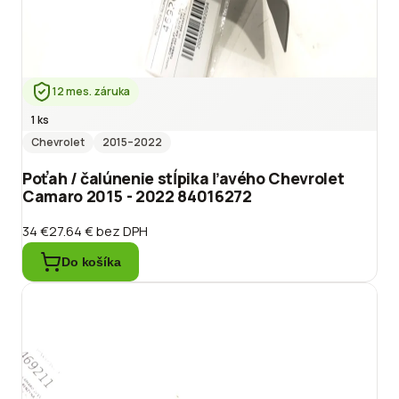
12 mes. záruka
1 ks
Chevrolet
2015
–2022
Poťah / čalúnenie stĺpika ľavého Chevrolet
Camaro 2015 - 2022 84016272
34 €
27.64 €
bez DPH
Do košíka