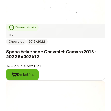
12 mes. záruka
1 ks
Chevrolet
2015
–2022
Spona čela zadné Chevrolet Camaro 2015 -
2022 84002412
34 €
27.64 €
bez DPH
Do košíka