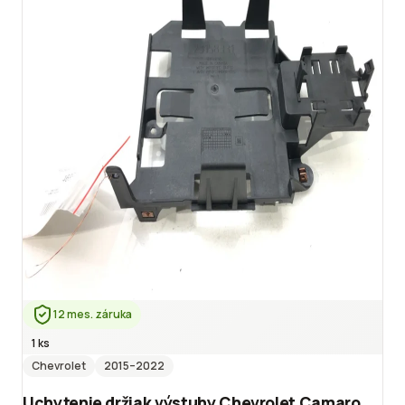
12 mes. záruka
1 ks
Chevrolet
2015
–2022
Uchytenie držiak výstuhy Chevrolet Camaro