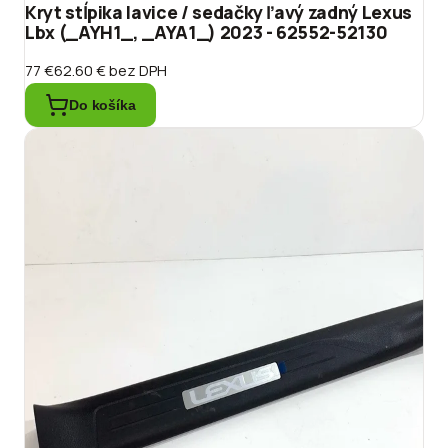
Kryt stĺpika lavice / sedačky ľavý zadný Lexus
Lbx (_AYH1_, _AYA1_) 2023 - 62552-52130
77 €
62.60 €
bez DPH
Do košíka