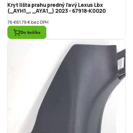
Kryt lišta prahu predný ľavý Lexus Lbx
(_AYH1_, _AYA1_) 2023 - 67918-K0020
76 €
61.79 €
bez DPH
Do košíka