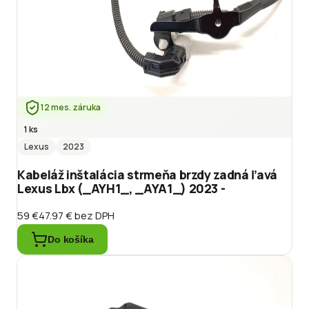
12 mes. záruka
1 ks
Lexus
2023
Kabeláž inštalácia strmeňa brzdy zadná ľavá
Lexus Lbx (_AYH1_, _AYA1_) 2023 -
59 €
47.97 €
bez DPH
Do košíka