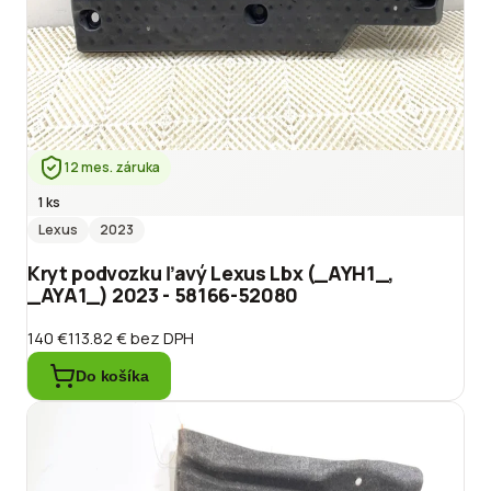
12 mes. záruka
1 ks
Lexus
2023
Kryt podvozku ľavý Lexus Lbx (_AYH1_,
_AYA1_) 2023 - 58166-52080
140 €
113.82 €
bez DPH
Do košíka