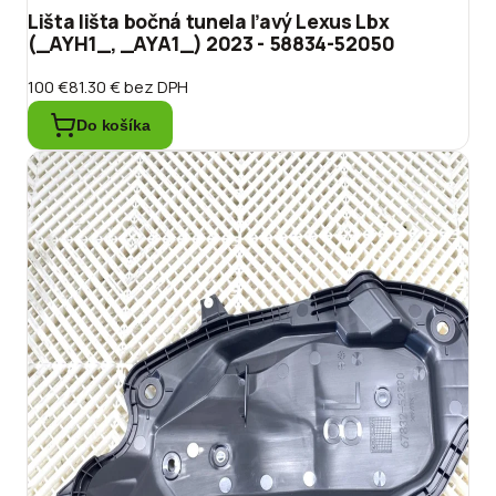
Lišta lišta bočná tunela ľavý Lexus Lbx
(_AYH1_, _AYA1_) 2023 - 58834-52050
100 €
81.30 €
bez DPH
Do košíka