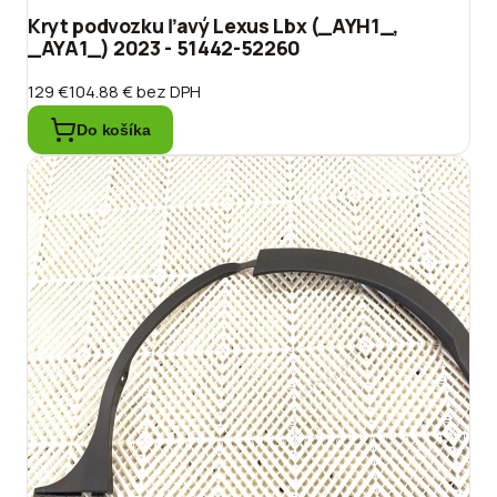
Kryt podvozku ľavý Lexus Lbx (_AYH1_,
_AYA1_) 2023 - 51442-52260
129 €
104.88 €
bez DPH
Do košíka