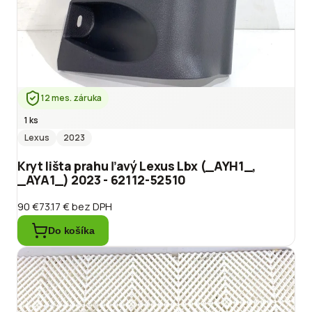
12 mes. záruka
1 ks
Lexus
2023
Kryt lišta prahu ľavý Lexus Lbx (_AYH1_,
_AYA1_) 2023 - 62112-52510
90 €
73.17 €
bez DPH
Do košíka