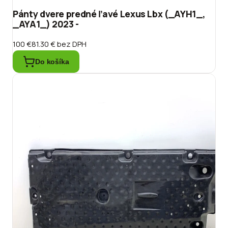
Pánty dvere predné ľavé Lexus Lbx (_AYH1_,
_AYA1_) 2023 -
100 €
81.30 €
bez DPH
Do košíka