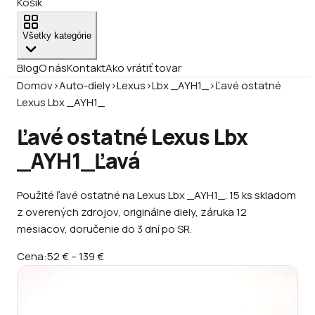
Košík
Všetky kategórie
Blog
O nás
Kontakt
Ako vrátiť tovar
Domov
›
Auto-diely
›
Lexus
›
Lbx _AYH1_
›
Ľavé ostatné
Lexus Lbx _AYH1_
Ľavé ostatné Lexus Lbx
_AYH1_
Ľavá
Použité ľavé ostatné na Lexus Lbx _AYH1_. 15 ks skladom
z overených zdrojov, originálne diely, záruka 12
mesiacov, doručenie do 3 dní po SR.
Cena:
52 €
–
139 €