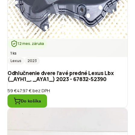
12 mes. záruka
1 ks
Lexus
2023
Odhlučnenie dvere ľavé predné Lexus Lbx
(_AYH1_, _AYA1_) 2023 - 67832-52390
59 €
47.97 €
bez DPH
Do košíka