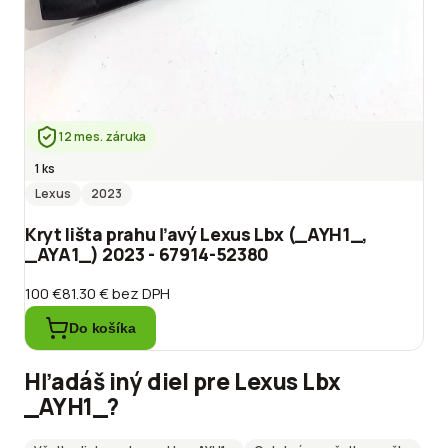
12 mes. záruka
1 ks
Lexus
2023
Kryt lišta prahu ľavý Lexus Lbx (_AYH1_,
_AYA1_) 2023 - 67914-52380
100 €
81.30 €
bez DPH
Do košíka
Hľadáš iný diel pre
Lexus
Lbx
_AYH1_
?