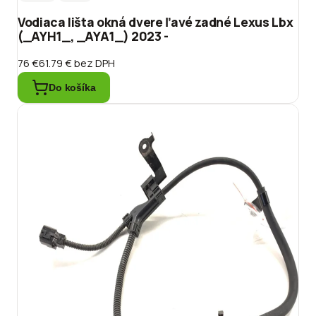
Vodiaca lišta okná dvere ľavé zadné Lexus Lbx
(_AYH1_, _AYA1_) 2023 -
76 €
61.79 €
bez DPH
Do košíka