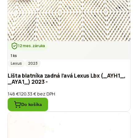
12 mes. záruka
1 ks
Lexus
2023
Lišta blatníka zadná ľavá Lexus Lbx (_AYH1_,
_AYA1_) 2023 -
148 €
120.33 €
bez DPH
Do košíka