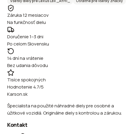
Všetky diely pre
Lexus
Lbx _AYH1_
Ostatné
pre všetky značky
Záruka 12 mesiacov
Na funkčnosť dielu
Doručenie 1–3 dni
Po celom Slovensku
14 dní na vrátenie
Bez udania dôvodu
Tisíce spokojných
Hodnotenie 4.7/5
Karson.sk
Špecialista na použité náhradné diely pre osobné a
úžitkové vozidlá. Originálne diely s kontrolou a zárukou.
Kontakt