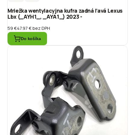
Mriežka wentylacyjna kufra zadná ľavá Lexus
Lbx (_AYH1_, _AYA1_) 2023 -
59 €
47.97 €
bez DPH
Do košíka