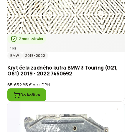
12 mes. záruka
1 ks
BMW
2019
–2022
Kryt čela zadného kufra BMW 3 Touring (G21,
G81) 2019 - 2022 7450692
65 €
52.85 €
bez DPH
Do košíka