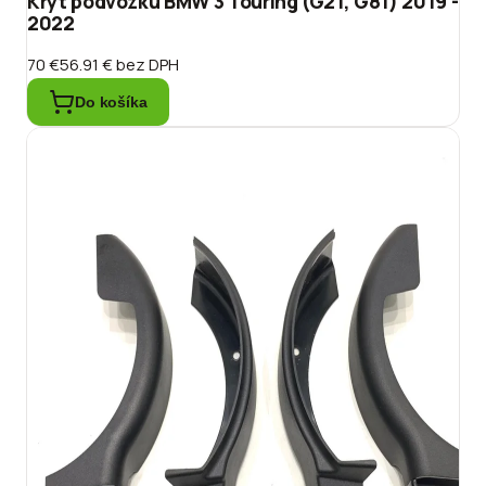
Kryt podvozku BMW 3 Touring (G21, G81) 2019 -
2022
70 €
56.91 €
bez DPH
Do košíka