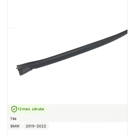
12 mes. záruka
1 ks
BMW
2019
–2022