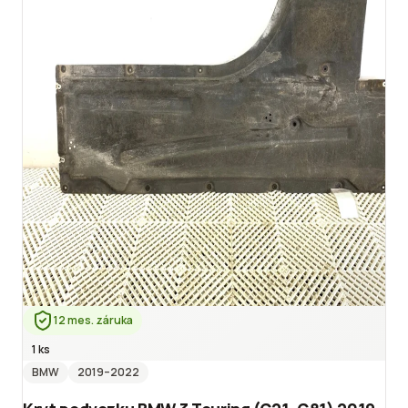
12 mes. záruka
1 ks
BMW
2019
–2022