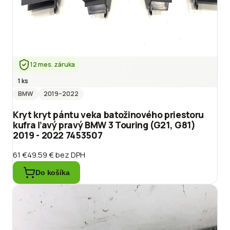
12 mes. záruka
1 ks
BMW
2019
–2022
Kryt kryt pántu veka batožinového priestoru
kufra ľavý pravý BMW 3 Touring (G21, G81)
2019 - 2022 7453507
61 €
49.59 €
bez DPH
Do košíka