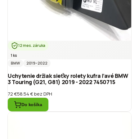
12 mes. záruka
1 ks
BMW
2019
–2022
Uchytenie držiak sieťky rolety kufra ľavé BMW
3 Touring (G21, G81) 2019 - 2022 7450715
72 €
58.54 €
bez DPH
Do košíka