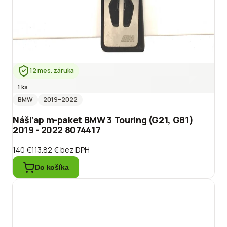
12 mes. záruka
1 ks
BMW
2019
–2022
Nášľap m-paket BMW 3 Touring (G21, G81)
2019 - 2022 8074417
140 €
113.82 €
bez DPH
Do košíka