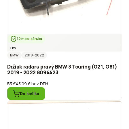
12 mes. záruka
1 ks
BMW
2019
–2022
Držiak radaru pravý BMW 3 Touring (G21, G81)
2019 - 2022 8094423
53 €
43.09 €
bez DPH
Do košíka