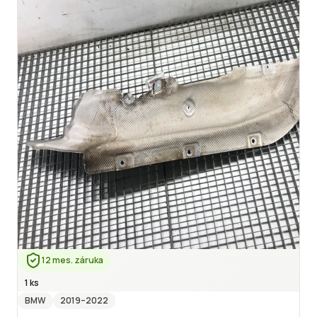
12 mes. záruka
1 ks
BMW
2019
–2022