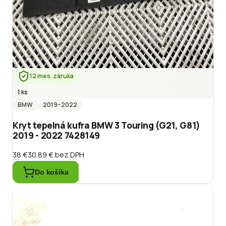
12 mes. záruka
1 ks
BMW
2019
–2022
Kryt tepelná kufra BMW 3 Touring (G21, G81)
2019 - 2022 7428149
38 €
30.89 €
bez DPH
Do košíka