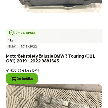
12 mes. záruka
1 ks
BMW
2019
–2022
Motorček rolety žalúzie BMW 3 Touring (G21,
G81) 2019 - 2022 9881645
41 €
33.33 €
bez DPH
Do košíka