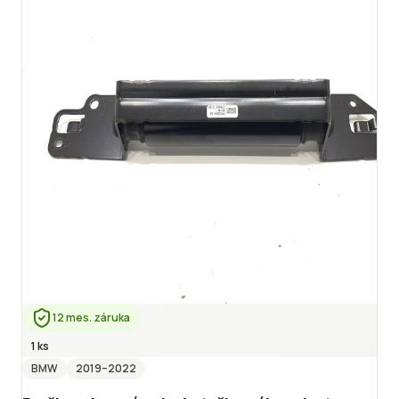
12 mes. záruka
1 ks
BMW
2019
–2022