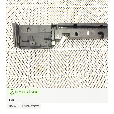
12 mes. záruka
1 ks
BMW
2019
–2022