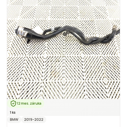
12 mes. záruka
1 ks
BMW
2019
–2022