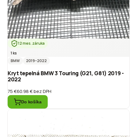
12 mes. záruka
1 ks
BMW
2019
–2022
Kryt tepelná BMW 3 Touring (G21, G81) 2019 -
2022
75 €
60.98 €
bez DPH
Do košíka