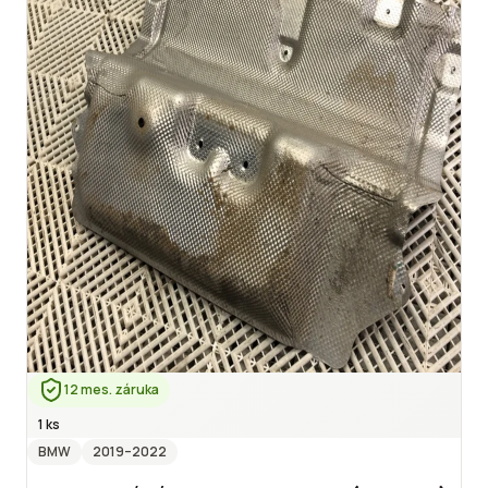
12 mes. záruka
1 ks
BMW
2019
–2022