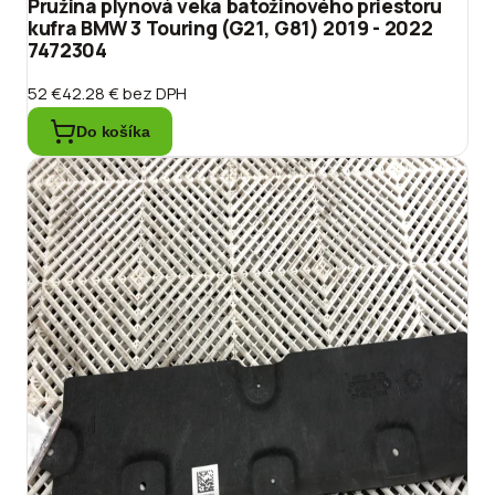
Pružina plynová veka batožinového priestoru
kufra BMW 3 Touring (G21, G81) 2019 - 2022
7472304
52 €
42.28 €
bez DPH
Do košíka