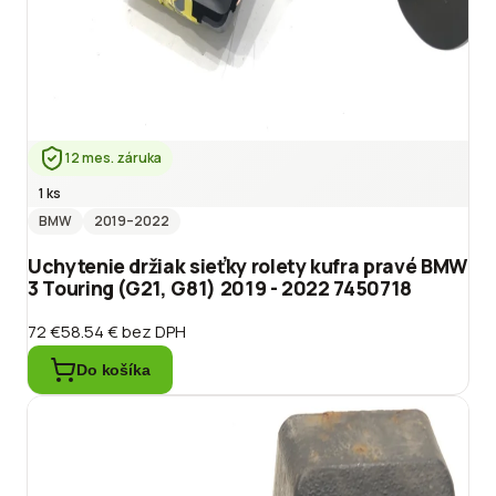
12 mes. záruka
1 ks
BMW
2019
–2022
Uchytenie držiak sieťky rolety kufra pravé BMW
3 Touring (G21, G81) 2019 - 2022 7450718
72 €
58.54 €
bez DPH
Do košíka