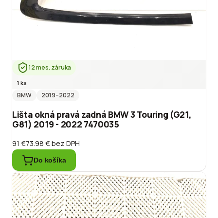
12 mes. záruka
1 ks
BMW
2019
–2022
Lišta okná pravá zadná BMW 3 Touring (G21,
G81) 2019 - 2022 7470035
91 €
73.98 €
bez DPH
Do košíka