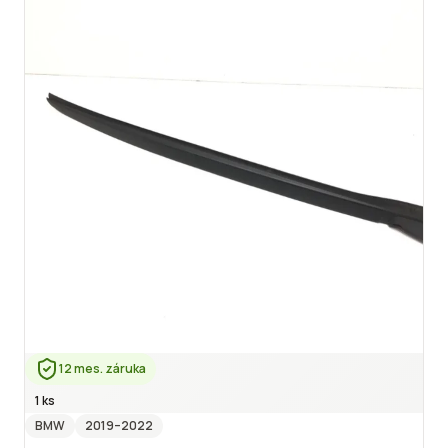
12 mes. záruka
1 ks
BMW
2019
–2022