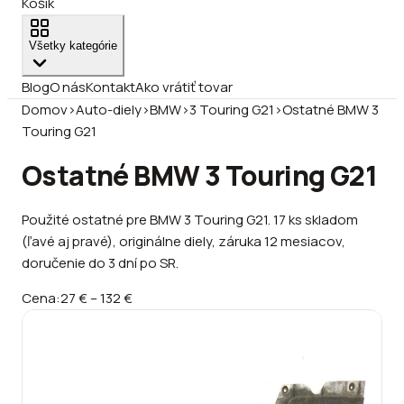
Košík
Všetky kategórie
Blog
O nás
Kontakt
Ako vrátiť tovar
Domov
›
Auto-diely
›
BMW
›
3 Touring G21
›
Ostatné BMW 3
Touring G21
Ostatné BMW 3 Touring G21
Použité ostatné pre BMW 3 Touring G21. 17 ks skladom
(ľavé aj pravé), originálne diely, záruka 12 mesiacov,
doručenie do 3 dní po SR.
Cena:
27 €
–
132 €