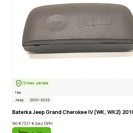
12 mes. záruka
1 ks
Jeep
2010
–2022
Baterka Jeep Grand Cherokee IV (WK, WK2) 20
90 €
73.17 €
bez DPH