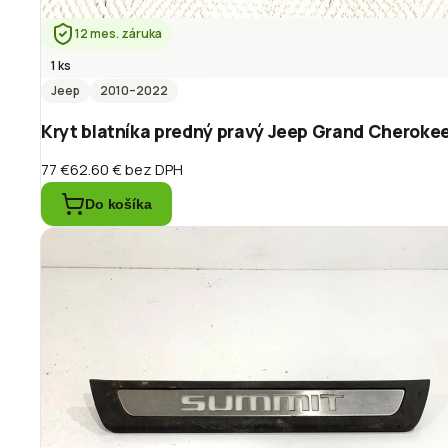
12 mes. záruka
1 ks
Jeep
2010
–2022
Kryt blatníka predný pravý Jeep Grand Cheroke
77 €
62.60 €
bez DPH
Do košíka