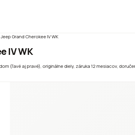
 Jeep Grand Cherokee IV WK
e IV WK
om (ľavé aj pravé), originálne diely, záruka 12 mesiacov, doručen