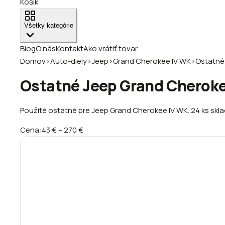
Košík
Všetky kategórie
Blog
O nás
Kontakt
Ako vrátiť tovar
Domov
›
Auto-diely
›
Jeep
›
Grand Cherokee IV WK
›
Ostatné
Ostatné Jeep Grand Cheroke
Použité ostatné pre Jeep Grand Cherokee IV WK. 24 ks sklad
Cena:
43 €
–
270 €