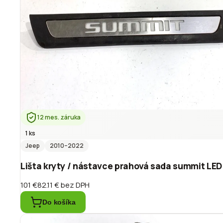
12 mes. záruka
1 ks
Jeep
2010
–2022
Lišta kryty / nástavce prahová sada summit 
101 €
82.11 €
bez DPH
Do košíka