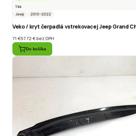
1 ks
Jeep
2010
–2022
Veko / kryt čerpadlá vstrekovacej Jeep Grand 
71 €
57.72 €
bez DPH
Do košíka