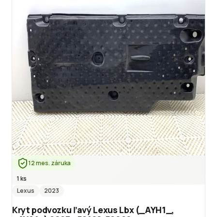
12 mes. záruka
1 ks
Lexus
2023
Kryt podvozku ľavý Lexus Lbx (_AYH1_,