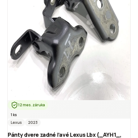
12 mes. záruka
1 ks
Lexus
2023
Pánty dvere zadné ľavé Lexus Lbx (_AYH1_,