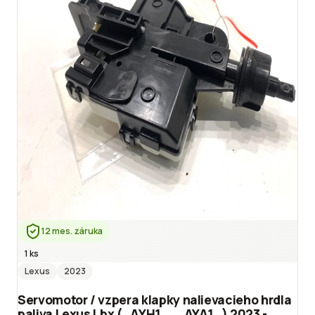
12 mes. záruka
1 ks
Lexus
2023
Servomotor / vzpera klapky nalievacieho hrdla
paliva Lexus Lbx (_AYH1_, _AYA1_) 2023 -