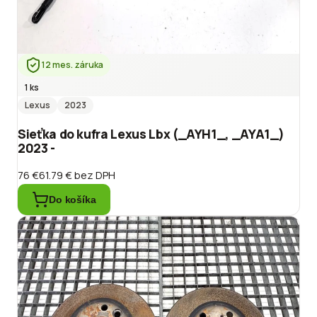
12 mes. záruka
1 ks
Lexus
2023
Sieťka do kufra Lexus Lbx (_AYH1_, _AYA1_)
2023 -
76 €
61.79 €
bez DPH
Do košíka