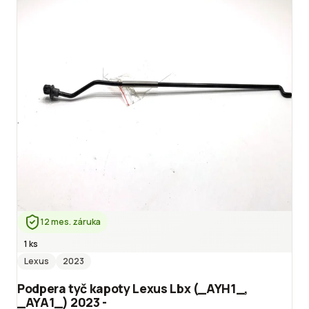
12 mes. záruka
1 ks
Lexus
2023
Podpera tyč kapoty Lexus Lbx (_AYH1_,
_AYA1_) 2023 -