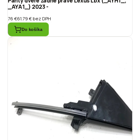
Pánty dvere zadné pravé Lexus Lbx (_AYH1_,
_AYA1_) 2023 -
76 €
61.79 €
bez DPH
Do košíka