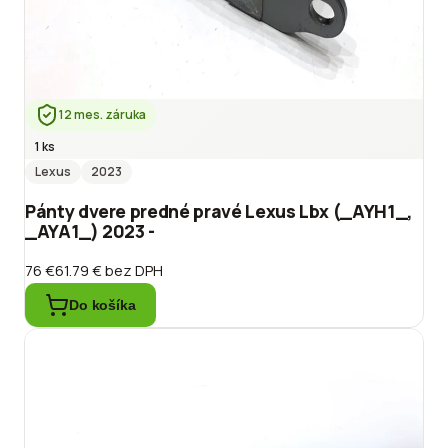
12 mes. záruka
1 ks
Lexus
2023
Pánty dvere predné pravé Lexus Lbx (_AYH1_,
_AYA1_) 2023 -
76 €
61.79 €
bez DPH
Do košíka