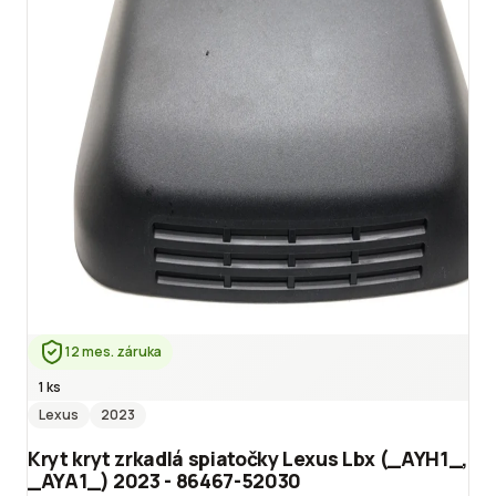
12 mes. záruka
1 ks
Lexus
2023
Kryt kryt zrkadlá spiatočky Lexus Lbx (_AYH1_,
_AYA1_) 2023 - 86467-52030