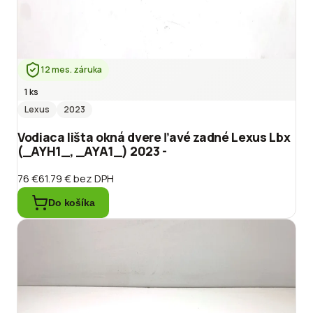
12 mes. záruka
1 ks
Lexus
2023
Vodiaca lišta okná dvere ľavé zadné Lexus Lbx
(_AYH1_, _AYA1_) 2023 -
76 €
61.79 €
bez DPH
Do košíka