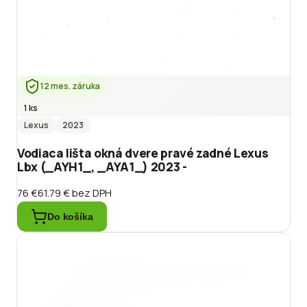
12 mes. záruka
1 ks
Lexus
2023
Vodiaca lišta okná dvere pravé zadné Lexus
Lbx (_AYH1_, _AYA1_) 2023 -
76 €
61.79 €
bez DPH
Do košíka