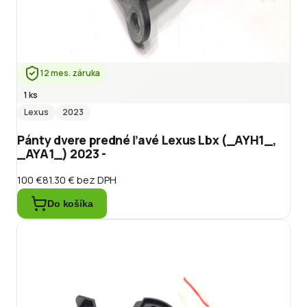
12 mes. záruka
1 ks
Lexus
2023
Pánty dvere predné ľavé Lexus Lbx (_AYH1_,
_AYA1_) 2023 -
100 €
81.30 €
bez DPH
Do košíka