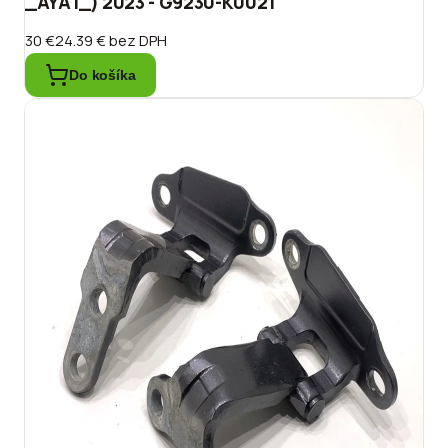
_AYA1_) 2023 - G9230-K0021
30 €
24.39 €
bez DPH
Do košíka