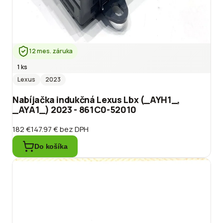
12 mes. záruka
1 ks
Lexus
2023
Nabíjačka indukčná Lexus Lbx (_AYH1_,
_AYA1_) 2023 - 861C0-52010
182 €
147.97 €
bez DPH
Do košíka