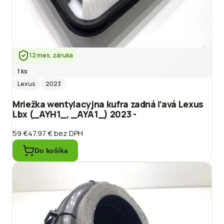
12 mes. záruka
1 ks
Lexus
2023
Mriežka wentylacyjna kufra zadná ľavá Lexus
Lbx (_AYH1_, _AYA1_) 2023 -
59 €
47.97 €
bez DPH
Do košíka