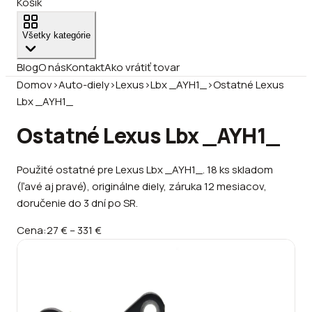
Košík
Všetky kategórie
Blog
O nás
Kontakt
Ako vrátiť tovar
Domov
›
Auto-diely
›
Lexus
›
Lbx _AYH1_
›
Ostatné Lexus
Lbx _AYH1_
Ostatné Lexus Lbx _AYH1_
Použité ostatné pre Lexus Lbx _AYH1_. 18 ks skladom
(ľavé aj pravé), originálne diely, záruka 12 mesiacov,
doručenie do 3 dní po SR.
Cena:
27 €
–
331 €