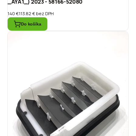
_AYA1_) 2023 - 58166-52080
140 €
113.82 €
bez DPH
Do košíka