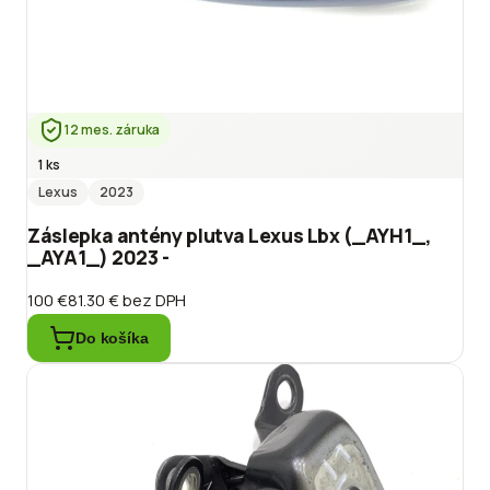
12 mes. záruka
1 ks
Lexus
2023
Záslepka antény plutva Lexus Lbx (_AYH1_,
_AYA1_) 2023 -
100 €
81.30 €
bez DPH
Do košíka