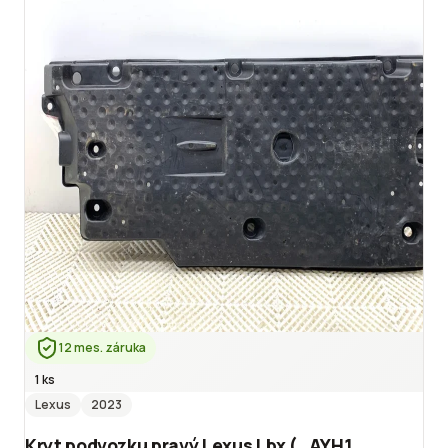
12 mes. záruka
1 ks
Lexus
2023
Kryt podvozku pravý Lexus Lbx (_AYH1_,