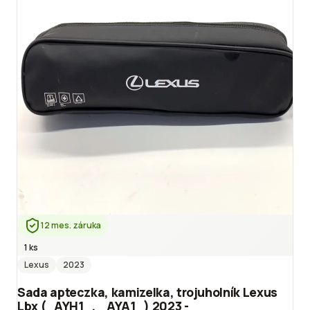
12 mes. záruka
1 ks
Lexus
2023
Sada apteczka, kamizelka, trojuholník Lexus
Lbx (_AYH1_, _AYA1_) 2023 -