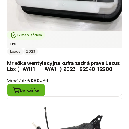
12 mes. záruka
1 ks
Lexus
2023
Mriežka wentylacyjna kufra zadná pravá Lexus
Lbx (_AYH1_, _AYA1_) 2023 - 62940-12200
59 €
47.97 €
bez DPH
Do košíka