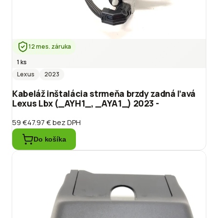
12 mes. záruka
1 ks
Lexus
2023
Kabeláž inštalácia strmeňa brzdy zadná ľavá
Lexus Lbx (_AYH1_, _AYA1_) 2023 -
59 €
47.97 €
bez DPH
Do košíka