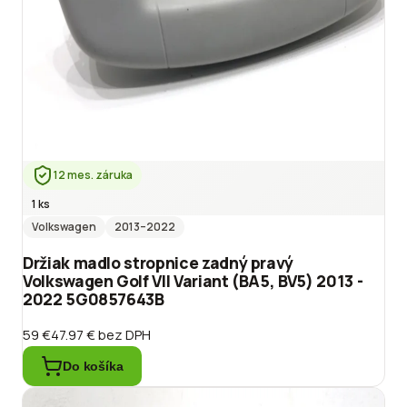
12 mes. záruka
1 ks
Volkswagen
2013
–2022
Držiak madlo stropnice zadný pravý
Volkswagen Golf VII Variant (BA5, BV5) 2013 -
2022 5G0857643B
59 €
47.97 €
bez DPH
Do košíka