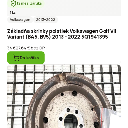
12 mes. záruka
1 ks
Volkswagen
2013
–2022
Základňa skrinky poistiek Volkswagen Golf VII
Variant (BA5, BV5) 2013 - 2022 5Q1941395
34 €
27.64 €
bez DPH
Do košíka