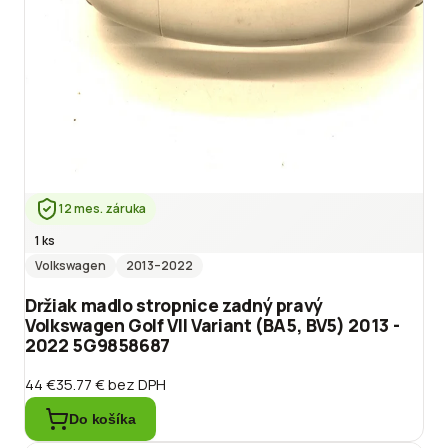
12 mes. záruka
1 ks
Volkswagen
2013
–2022
Držiak madlo stropnice zadný pravý
Volkswagen Golf VII Variant (BA5, BV5) 2013 -
2022 5G9858687
44 €
35.77 €
bez DPH
Do košíka