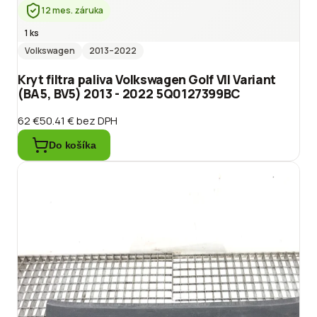
12 mes. záruka
1 ks
Volkswagen
2013
–2022
Kryt filtra paliva Volkswagen Golf VII Variant
(BA5, BV5) 2013 - 2022 5Q0127399BC
62 €
50.41 €
bez DPH
Do košíka