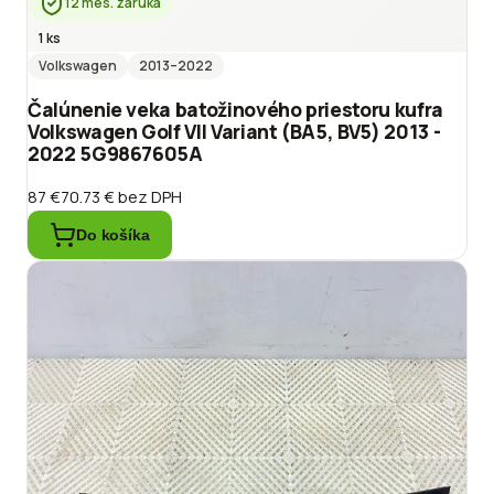
12 mes. záruka
1 ks
Volkswagen
2013
–2022
Čalúnenie veka batožinového priestoru kufra
Volkswagen Golf VII Variant (BA5, BV5) 2013 -
2022 5G9867605A
87 €
70.73 €
bez DPH
Do košíka