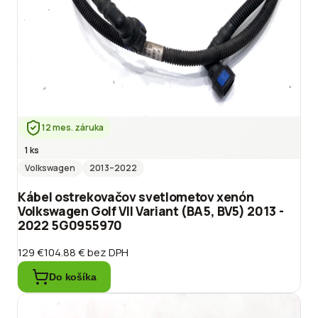
12 mes. záruka
1 ks
Volkswagen
2013
–2022
Kábel ostrekovačov svetlometov xenón
Volkswagen Golf VII Variant (BA5, BV5) 2013 -
2022 5G0955970
129 €
104.88 €
bez DPH
Do košíka