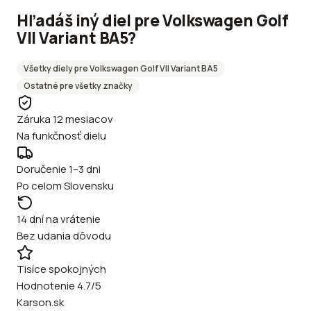
Hľadáš iný diel pre
Volkswagen
Golf
VII Variant BA5
?
Všetky diely pre
Volkswagen
Golf VII Variant BA5
Ostatné
pre všetky značky
Záruka 12 mesiacov
Na funkčnosť dielu
Doručenie 1–3 dni
Po celom Slovensku
14 dní na vrátenie
Bez udania dôvodu
Tisíce spokojných
Hodnotenie 4.7/5
Karson.sk