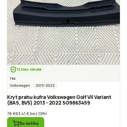
12 mes. záruka
1 ks
Volkswagen
2013
–2022
Kryt prahu kufra Volkswagen Golf VII Variant
(BA5, BV5) 2013 - 2022 5G9863459
78 €
63.41 €
bez DPH
Do košíka