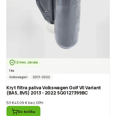
12 mes. záruka
1 ks
Volkswagen
2013
–2022
Kryt filtra paliva Volkswagen Golf VII Variant
(BA5, BV5) 2013 - 2022 5Q0127399BC
53 €
43.09 €
bez DPH
Do košíka