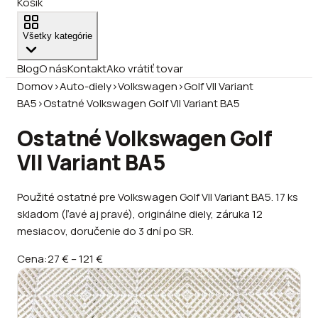
Košík
Všetky kategórie
Blog
O nás
Kontakt
Ako vrátiť tovar
Domov
›
Auto-diely
›
Volkswagen
›
Golf VII Variant
BA5
›
Ostatné Volkswagen Golf VII Variant BA5
Ostatné Volkswagen Golf
VII Variant BA5
Použité ostatné pre Volkswagen Golf VII Variant BA5. 17 ks
skladom (ľavé aj pravé), originálne diely, záruka 12
mesiacov, doručenie do 3 dní po SR.
Cena:
27 €
–
121 €