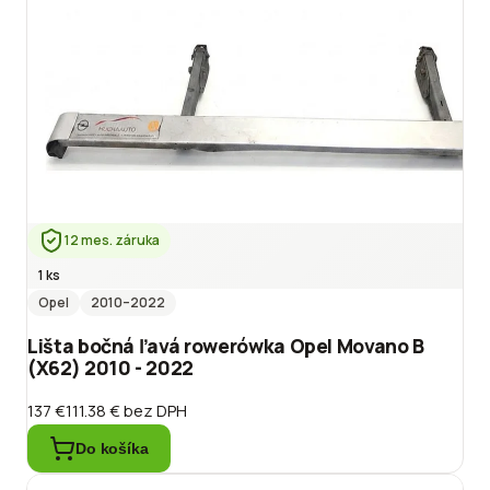
12 mes. záruka
1 ks
Opel
2010
–2022
Lišta bočná ľavá rowerówka Opel Movano B
(X62) 2010 - 2022
137 €
111.38 €
bez DPH
Do košíka