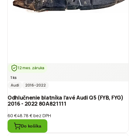
12 mes. záruka
1 ks
Audi
2016
–2022
Odhlučnenie blatníka ľavé Audi Q5 (FYB, FYG)
2016 - 2022 80A821111
60 €
48.78 €
bez DPH
Do košíka