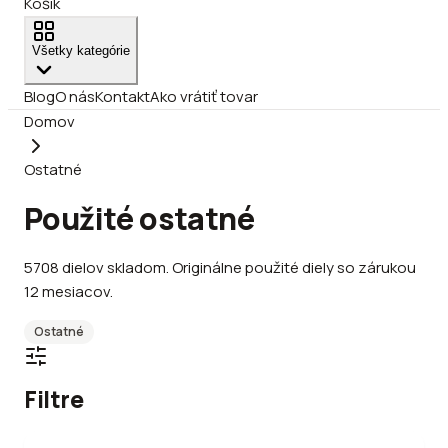
Košík
Všetky kategórie
Blog
O nás
Kontakt
Ako vrátiť tovar
Domov
Ostatné
Použité ostatné
5708
dielov
skladom
.
Originálne použité diely so zárukou
12 mesiacov.
Ostatné
Filtre