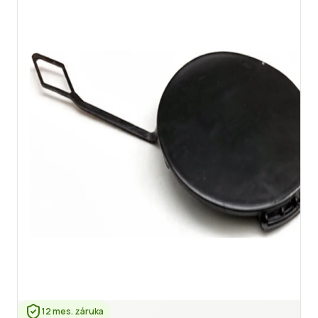
12 mes. záruka