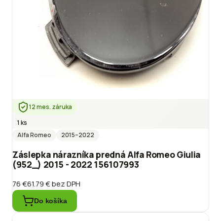
12 mes. záruka
1 ks
Alfa Romeo
2015
–2022
Záslepka nárazníka predná Alfa Romeo Giulia
(952_) 2015 - 2022 156107993
76 €
61.79 €
bez DPH
Do košíka