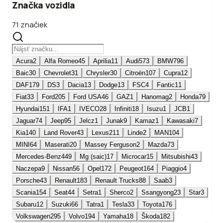
Značka vozidla
71 značiek
Acura
2
Alfa Romeo
45
Aprilia
11
Audi
573
BMW
796
Baic
30
Chevrolet
31
Chrysler
30
Citroën
107
Cupra
12
DAF
179
DS
3
Dacia
13
Dodge
13
FSC
4
Fantic
11
Fiat
33
Ford
205
Ford USA
46
GAZ
1
Hanomag
2
Honda
79
Hyundai
151
IFA
1
IVECO
28
Infiniti
18
Isuzu
1
JCB
1
Jaguar
74
Jeep
95
Jelcz
1
Junak
9
Kamaz
1
Kawasaki
7
Kia
140
Land Rover
43
Lexus
211
Linde
2
MAN
104
MINI
64
Maserati
20
Massey Ferguson
2
Mazda
73
Mercedes-Benz
449
Mg (saic)
17
Microcar
15
Mitsubishi
43
Naczepa
9
Nissan
56
Opel
172
Peugeot
164
Piaggio
4
Porsche
43
Renault
183
Renault Trucks
88
Saab
3
Scania
154
Seat
44
Setra
1
Sherco
2
Ssangyong
23
Star
3
Subaru
12
Suzuki
66
Tatra
1
Tesla
33
Toyota
176
Volkswagen
295
Volvo
194
Yamaha
18
Škoda
182