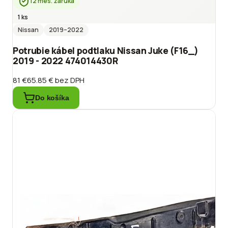
12 mes. záruka
1 ks
Nissan
2019
–2022
Potrubie kábel podtlaku Nissan Juke (F16_)
2019 - 2022 474014430R
81 €
65.85 €
bez DPH
Do košíka