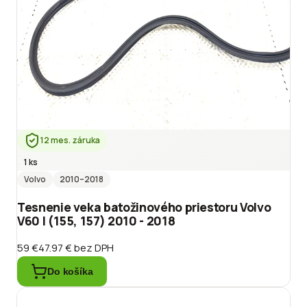
12 mes. záruka
1 ks
Volvo
2010
–2018
Tesnenie veka batožinového priestoru Volvo
V60 I (155, 157) 2010 - 2018
59 €
47.97 €
bez DPH
Do košíka