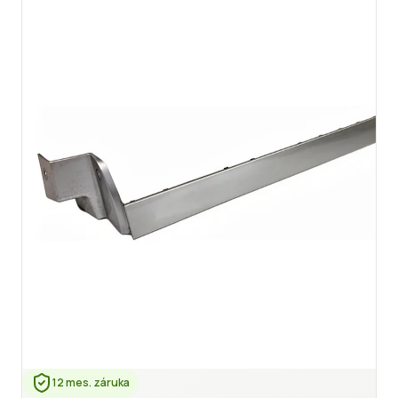
12 mes. záruka