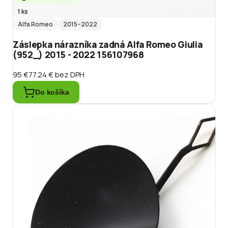
1 ks
Alfa Romeo
2015
–2022
Záslepka nárazníka zadná Alfa Romeo Giulia
(952_) 2015 - 2022 156107968
95 €
77.24 €
bez DPH
Do košíka