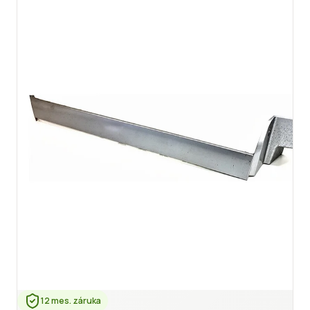
12 mes. záruka