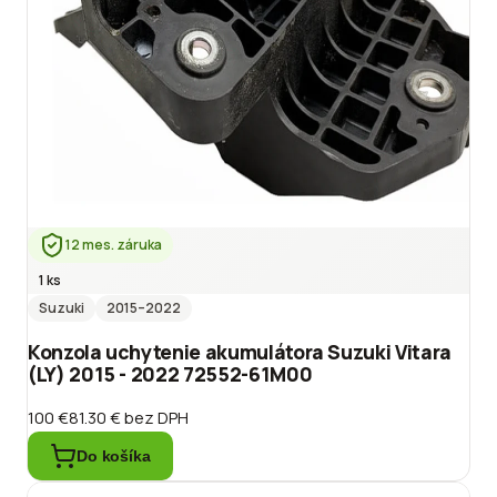
12 mes. záruka
1 ks
Suzuki
2015
–2022
Konzola uchytenie akumulátora Suzuki Vitara
(LY) 2015 - 2022 72552-61M00
100 €
81.30 €
bez DPH
Do košíka