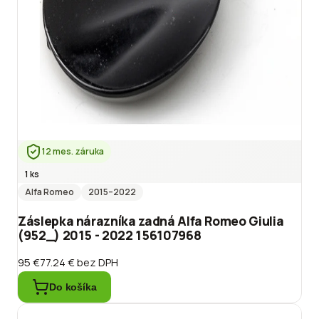
12 mes. záruka
1 ks
Alfa Romeo
2015
–2022
Záslepka nárazníka zadná Alfa Romeo Giulia
(952_) 2015 - 2022 156107968
95 €
77.24 €
bez DPH
Do košíka