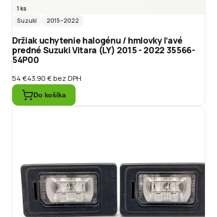
1 ks
Suzuki
2015
–2022
Držiak uchytenie halogénu / hmlovky ľavé
predné Suzuki Vitara (LY) 2015 - 2022 35566-
54P00
54 €
43.90 €
bez DPH
Do košíka