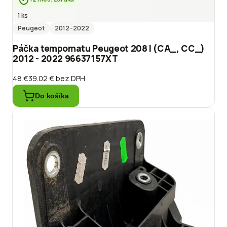
1 ks
Peugeot
2012
–2022
Páčka tempomatu Peugeot 208 I (CA_, CC_)
2012 - 2022 96637157XT
48 €
39.02 €
bez DPH
Do košíka