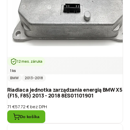
12 mes. záruka
1 ks
BMW
2013
–2018
Riadiaca jednotka zarządzania energią BMW X5
(F15, F85) 2013 - 2018 8ES01101901
71 €
57.72 €
bez DPH
Do košíka