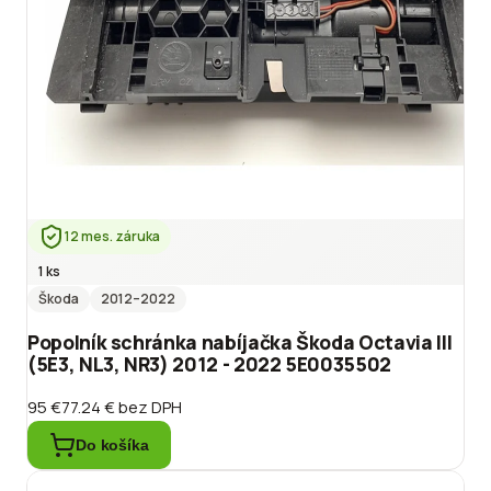
12 mes. záruka
1 ks
Škoda
2012
–2022
Popolník schránka nabíjačka Škoda Octavia III
(5E3, NL3, NR3) 2012 - 2022 5E0035502
95 €
77.24 €
bez DPH
Do košíka