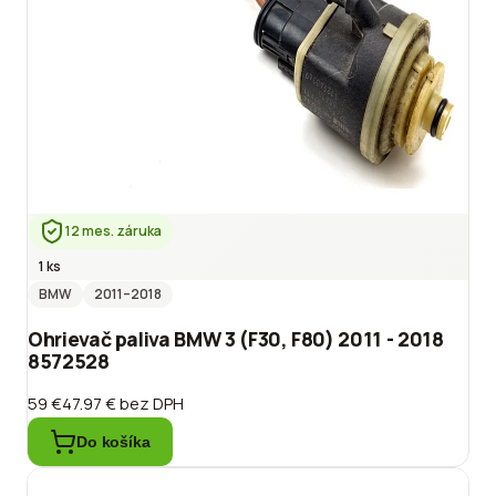
12 mes. záruka
1 ks
BMW
2011
–2018
Ohrievač paliva BMW 3 (F30, F80) 2011 - 2018
8572528
59 €
47.97 €
bez DPH
Do košíka