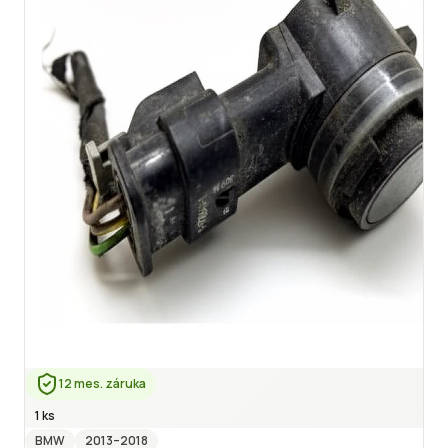
12 mes. záruka
1 ks
BMW
2013
–2018