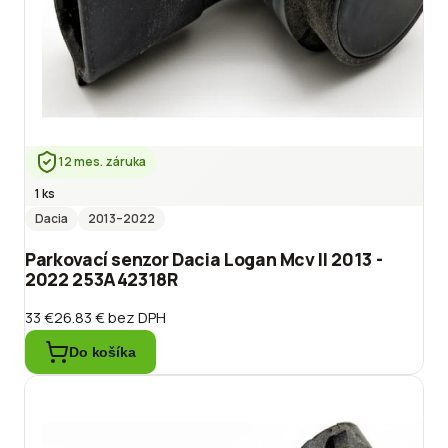
12 mes. záruka
1 ks
Dacia
2013
–2022
Parkovací senzor Dacia Logan Mcv II 2013 -
2022 253A42318R
33 €
26.83 €
bez DPH
Do košíka