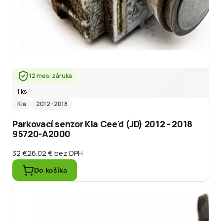
12 mes. záruka
1 ks
Kia
2012
–2018
Parkovací senzor Kia Cee'd (JD) 2012 - 2018
95720-A2000
32 €
26.02 €
bez DPH
Do košíka