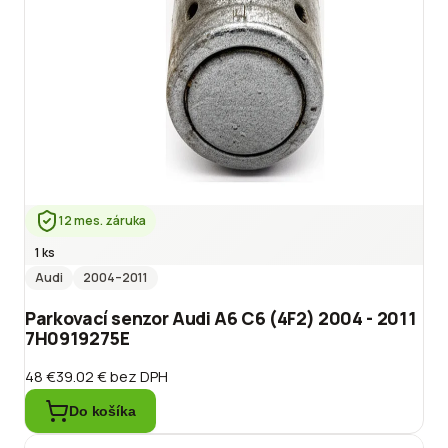
12 mes. záruka
1 ks
Audi
2004
–2011
Parkovací senzor Audi A6 C6 (4F2) 2004 - 2011
7H0919275E
48 €
39.02 €
bez DPH
Do košíka