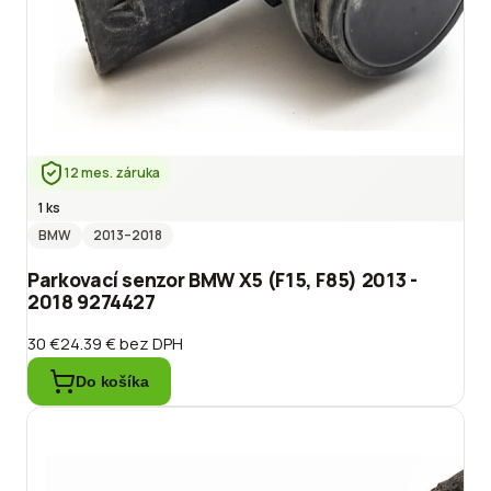
12 mes. záruka
1 ks
BMW
2013
–2018
Parkovací senzor BMW X5 (F15, F85) 2013 -
2018 9274427
30 €
24.39 €
bez DPH
Do košíka