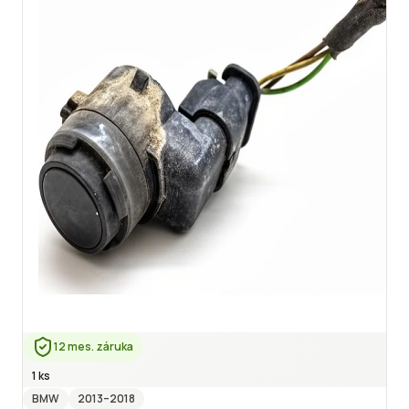
12 mes. záruka
1 ks
BMW
2013
–2018