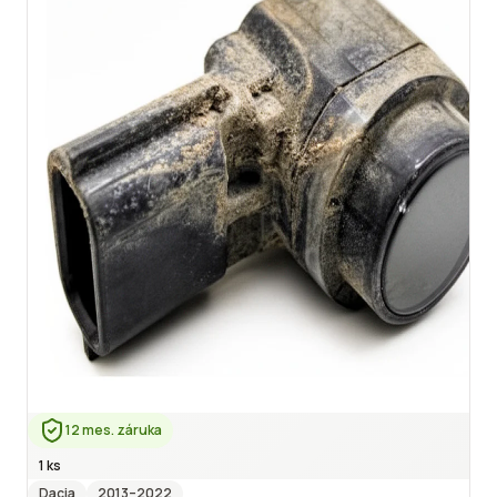
12 mes. záruka
1 ks
Dacia
2013
–2022