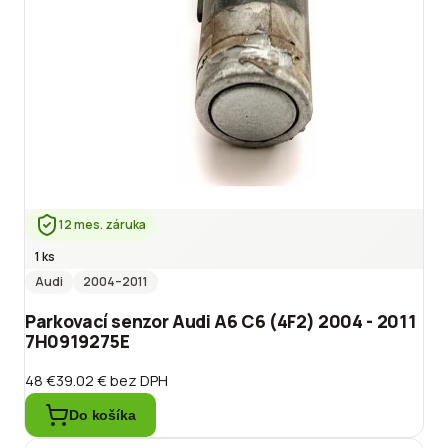
12 mes. záruka
1 ks
Audi
2004
–2011
Parkovací senzor Audi A6 C6 (4F2) 2004 - 2011
7H0919275E
48 €
39.02 €
bez DPH
Do košíka