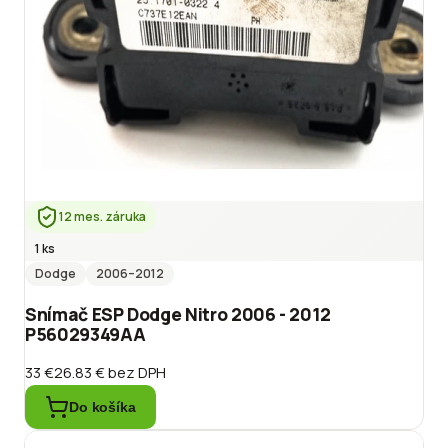
12 mes. záruka
1 ks
Dodge
2006
–2012
Snímač ESP Dodge Nitro 2006 - 2012
P56029349AA
33 €
26.83 €
bez DPH
Do košíka