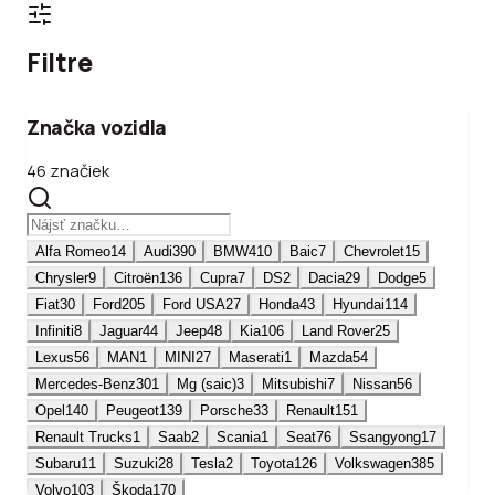
Filtre
Značka vozidla
46 značiek
Alfa Romeo
14
Audi
390
BMW
410
Baic
7
Chevrolet
15
Chrysler
9
Citroën
136
Cupra
7
DS
2
Dacia
29
Dodge
5
Fiat
30
Ford
205
Ford USA
27
Honda
43
Hyundai
114
Infiniti
8
Jaguar
44
Jeep
48
Kia
106
Land Rover
25
Lexus
56
MAN
1
MINI
27
Maserati
1
Mazda
54
Mercedes-Benz
301
Mg (saic)
3
Mitsubishi
7
Nissan
56
Opel
140
Peugeot
139
Porsche
33
Renault
151
Renault Trucks
1
Saab
2
Scania
1
Seat
76
Ssangyong
17
Subaru
11
Suzuki
28
Tesla
2
Toyota
126
Volkswagen
385
Volvo
103
Škoda
170