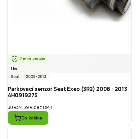
12 mes. záruka
1 ks
Seat
2008
–2013
Parkovací senzor Seat Exeo (3R2) 2008 - 2013
4H0919275
30 €
24.39 €
bez DPH
Do košíka