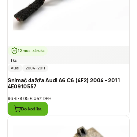
12 mes. záruka
1 ks
Audi
2004
–2011
Snímač dažďa Audi A6 C6 (4F2) 2004 - 2011
4E0910557
96 €
78.05 €
bez DPH
Do košíka