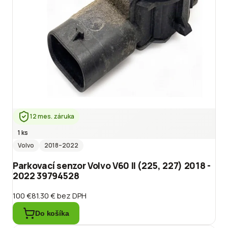
12 mes. záruka
1 ks
Volvo
2018
–2022
Parkovací senzor Volvo V60 II (225, 227) 2018 -
2022 39794528
100 €
81.30 €
bez DPH
Do košíka