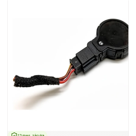
12 mes. záruka