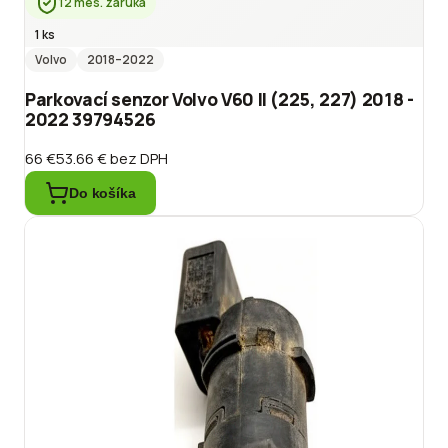
12 mes. záruka
1 ks
Volvo
2018
–2022
Parkovací senzor Volvo V60 II (225, 227) 2018 -
2022 39794526
66 €
53.66 €
bez DPH
Do košíka