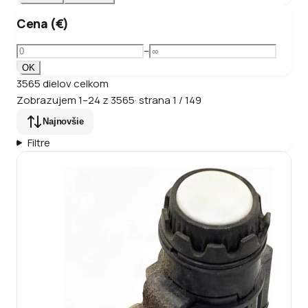
Cena (€)
–
OK
3565
dielov
celkom
Zobrazujem
1
–
24
z
3565
·
strana
1
/
149
Najnovšie
Filtre