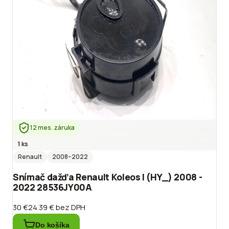
12 mes. záruka
1 ks
Renault
2008
–2022
Snímač dažďa Renault Koleos I (HY_) 2008 -
2022 28536JY00A
30 €
24.39 €
bez DPH
Do košíka