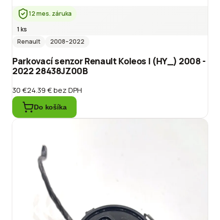
12 mes. záruka
1 ks
Renault
2008
–2022
Parkovací senzor Renault Koleos I (HY_) 2008 -
2022 28438JZ00B
30 €
24.39 €
bez DPH
Do košíka