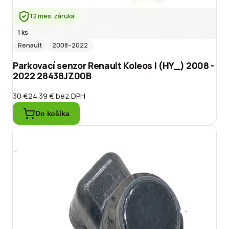
12 mes. záruka
1 ks
Renault
2008
–2022
Parkovací senzor Renault Koleos I (HY_) 2008 -
2022 28438JZ00B
30 €
24.39 €
bez DPH
Do košíka