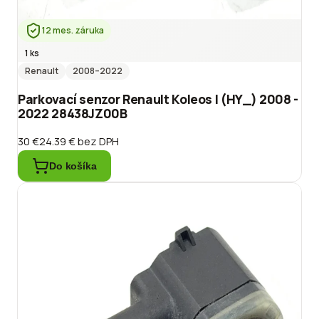
12 mes. záruka
1 ks
Renault
2008
–2022
Parkovací senzor Renault Koleos I (HY_) 2008 -
2022 28438JZ00B
30 €
24.39 €
bez DPH
Do košíka