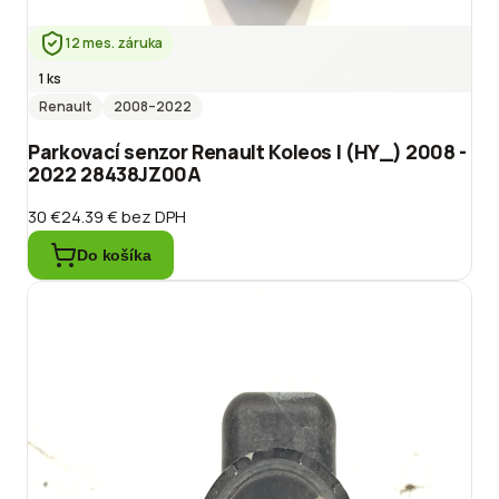
12 mes. záruka
1 ks
Renault
2008
–2022
Parkovací senzor Renault Koleos I (HY_) 2008 -
2022 28438JZ00A
30 €
24.39 €
bez DPH
Do košíka