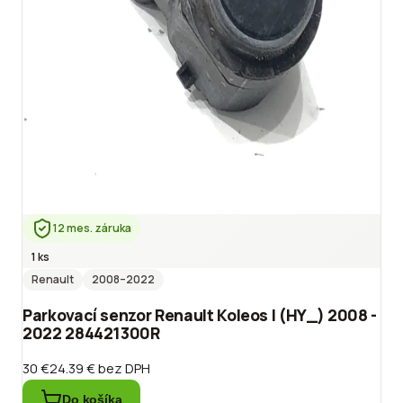
12 mes. záruka
1 ks
Renault
2008
–2022
Parkovací senzor Renault Koleos I (HY_) 2008 -
2022 284421300R
30 €
24.39 €
bez DPH
Do košíka