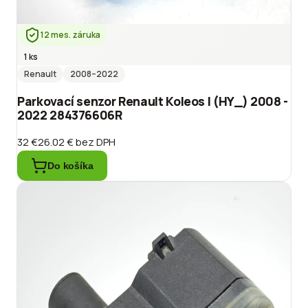
12 mes. záruka
1 ks
Renault
2008
–2022
Parkovací senzor Renault Koleos I (HY_) 2008 -
2022 284376606R
32 €
26.02 €
bez DPH
Do košíka