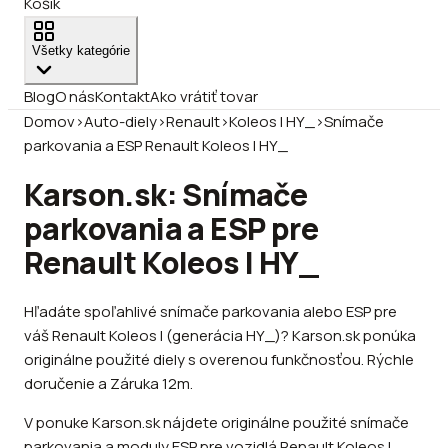
Košík
Všetky kategórie
Blog
O nás
Kontakt
Ako vrátiť tovar
Domov
›
Auto-diely
›
Renault
›
Koleos I HY_
›
Snímače
parkovania a ESP Renault Koleos I HY_
Karson.sk: Snímače
parkovania a ESP pre
Renault Koleos I HY_
Hľadáte spoľahlivé snímače parkovania alebo ESP pre
váš Renault Koleos I (generácia HY_)? Karson.sk ponúka
originálne použité diely s overenou funkčnosťou. Rýchle
doručenie a Záruka 12m.
V ponuke Karson.sk nájdete originálne použité snímače
parkovania a moduly ESP pre vozidlá Renault Koleos I,