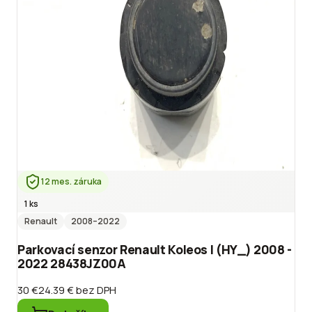
12 mes. záruka
1 ks
Renault
2008
–2022
Parkovací senzor Renault Koleos I (HY_) 2008 -
2022 28438JZ00A
30 €
24.39 €
bez DPH