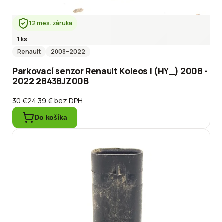
12 mes. záruka
1 ks
Renault
2008
–2022
Parkovací senzor Renault Koleos I (HY_) 2008 -
2022 28438JZ00B
30 €
24.39 €
bez DPH
Do košíka