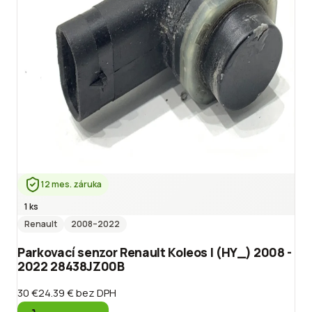
12 mes. záruka
1 ks
Renault
2008
–2022
Parkovací senzor Renault Koleos I (HY_) 2008 -
2022 28438JZ00B
30 €
24.39 €
bez DPH