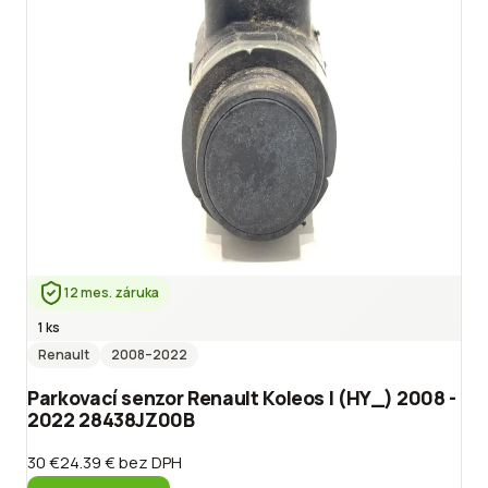
12 mes. záruka
1 ks
Renault
2008
–2022
Parkovací senzor Renault Koleos I (HY_) 2008 -
2022 28438JZ00B
30 €
24.39 €
bez DPH