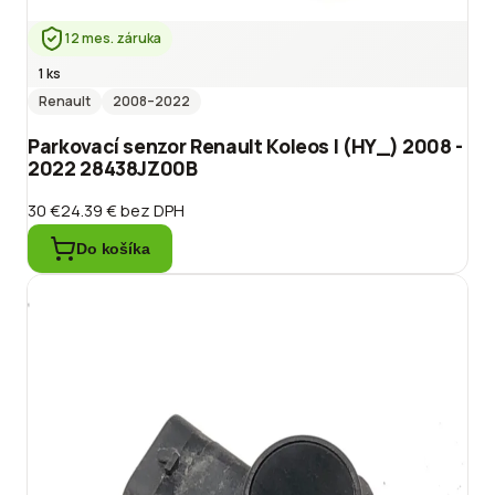
12 mes. záruka
1 ks
Renault
2008
–2022
Parkovací senzor Renault Koleos I (HY_) 2008 -
2022 28438JZ00B
30 €
24.39 €
bez DPH
Do košíka