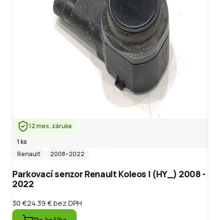
12 mes. záruka
1 ks
Renault
2008
–2022
Parkovací senzor Renault Koleos I (HY_) 2008 -
2022
30 €
24.39 €
bez DPH
Do košíka