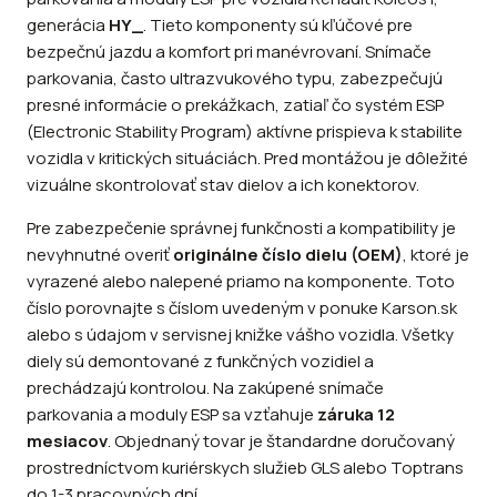
generácia
HY_
. Tieto komponenty sú kľúčové pre
bezpečnú jazdu a komfort pri manévrovaní. Snímače
parkovania, často ultrazvukového typu, zabezpečujú
presné informácie o prekážkach, zatiaľ čo systém ESP
(Electronic Stability Program) aktívne prispieva k stabilite
vozidla v kritických situáciách. Pred montážou je dôležité
vizuálne skontrolovať stav dielov a ich konektorov.
Pre zabezpečenie správnej funkčnosti a kompatibility je
nevyhnutné overiť
originálne číslo dielu (OEM)
, ktoré je
vyrazené alebo nalepené priamo na komponente. Toto
číslo porovnajte s číslom uvedeným v ponuke Karson.sk
alebo s údajom v servisnej knižke vášho vozidla. Všetky
diely sú demontované z funkčných vozidiel a
prechádzajú kontrolou. Na zakúpené snímače
parkovania a moduly ESP sa vzťahuje
záruka 12
mesiacov
. Objednaný tovar je štandardne doručovaný
prostredníctvom kuriérskych služieb GLS alebo Toptrans
do 1-3 pracovných dní.