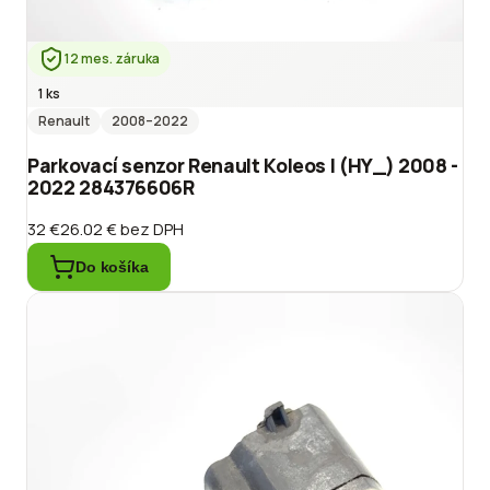
12 mes. záruka
1 ks
Renault
2008
–2022
Parkovací senzor Renault Koleos I (HY_) 2008 -
2022 284376606R
32 €
26.02 €
bez DPH
Do košíka