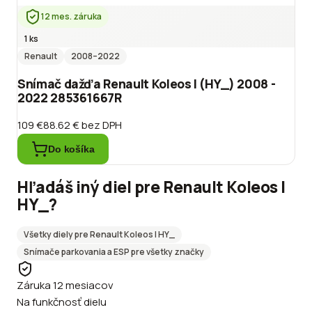
12 mes. záruka
1 ks
Renault
2008
–2022
Snímač dažďa Renault Koleos I (HY_) 2008 -
2022 285361667R
109 €
88.62 €
bez DPH
Do košíka
Hľadáš iný diel pre
Renault
Koleos I
HY_
?
Všetky diely pre
Renault
Koleos I HY_
Snímače parkovania a ESP
pre všetky značky
Záruka 12 mesiacov
Na funkčnosť dielu