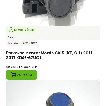
12 mes. záruka
1 ks
Mazda
2011
–2017
Parkovací senzor Mazda CX-5 (KE, GH) 2011 -
2017 KD49-67UC1
39 €
31.71 €
bez DPH
Do košíka