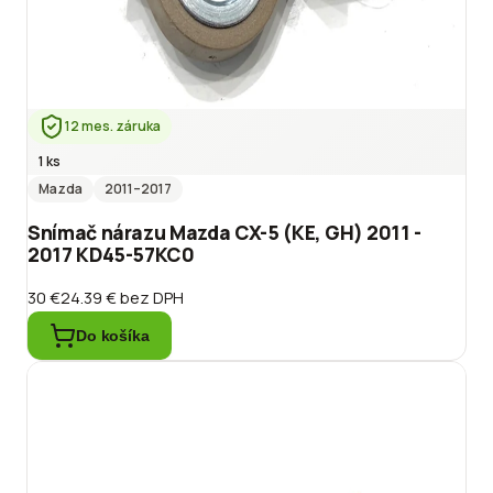
12 mes. záruka
1 ks
Mazda
2011
–2017
Snímač nárazu Mazda CX-5 (KE, GH) 2011 -
2017 KD45-57KC0
30 €
24.39 €
bez DPH
Do košíka