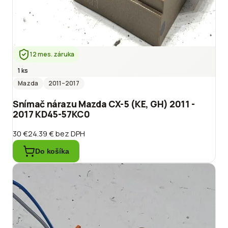
12 mes. záruka
1 ks
Mazda
2011
–2017
Snímač nárazu Mazda CX-5 (KE, GH) 2011 -
2017 KD45-57KC0
30 €
24.39 €
bez DPH
Do košíka