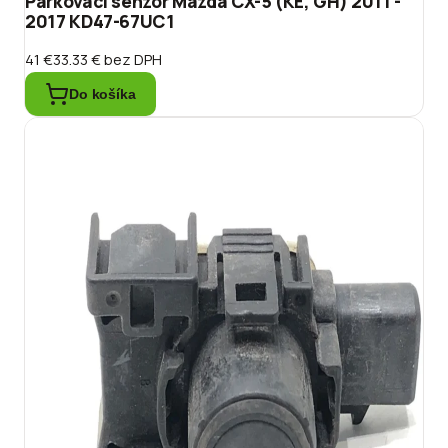
Parkovací senzor Mazda CX-5 (KE, GH) 2011 -
2017 KD47-67UC1
41 €
33.33 €
bez DPH
Do košíka