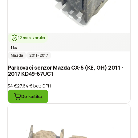
12 mes. záruka
1 ks
Mazda
2011
–2017
Parkovací senzor Mazda CX-5 (KE, GH) 2011 -
2017 KD49-67UC1
34 €
27.64 €
bez DPH
Do košíka