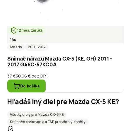
12 mes. záruka
1 ks
Mazda
2011
–2017
Snímač nárazu Mazda CX-5 (KE, GH) 2011 -
2017 G46C-57KC0A
37 €
30.08 €
bez DPH
Do košíka
Hľadáš iný diel pre
Mazda
CX-5 KE
?
Všetky diely pre
Mazda
CX-5 KE
Snímače parkovania a ESP
pre všetky značky