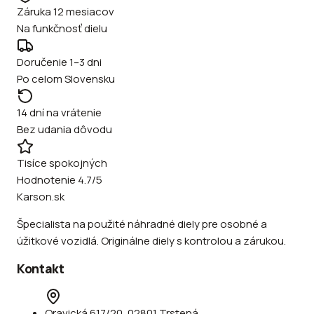
Záruka 12 mesiacov
Na funkčnosť dielu
Doručenie 1–3 dni
Po celom Slovensku
14 dní na vrátenie
Bez udania dôvodu
Tisíce spokojných
Hodnotenie 4.7/5
Karson.sk
Špecialista na použité náhradné diely pre osobné a
úžitkové vozidlá. Originálne diely s kontrolou a zárukou.
Kontakt
Oravická 617/20, 02801 Trstená