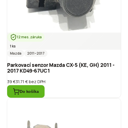
12 mes. záruka
1 ks
Mazda
2011
–2017
Parkovací senzor Mazda CX-5 (KE, GH) 2011 -
2017 KD49-67UC1
39 €
31.71 €
bez DPH
Do košíka