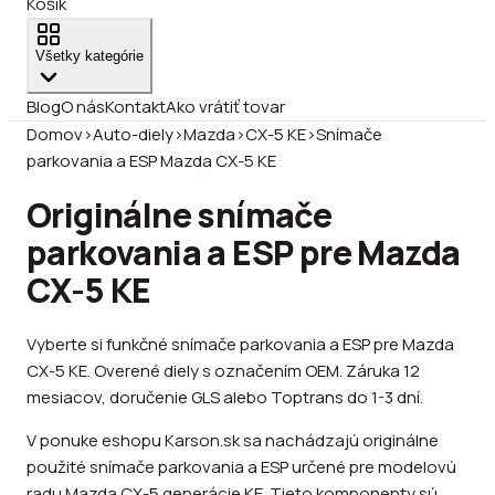
Košík
Všetky kategórie
Blog
O nás
Kontakt
Ako vrátiť tovar
Domov
›
Auto-diely
›
Mazda
›
CX-5 KE
›
Snímače
parkovania a ESP Mazda CX-5 KE
Originálne snímače
parkovania a ESP pre Mazda
CX-5 KE
Vyberte si funkčné snímače parkovania a ESP pre Mazda
CX-5 KE. Overené diely s označením OEM. Záruka 12
mesiacov, doručenie GLS alebo Toptrans do 1-3 dní.
V ponuke eshopu Karson.sk sa nachádzajú originálne
použité snímače parkovania a ESP určené pre modelovú
radu Mazda CX-5 generácie KE. Tieto komponenty sú