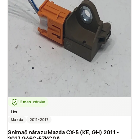
12 mes. záruka
1 ks
Mazda
2011
–2017
Snímač nárazu Mazda CX-5 (KE, GH) 2011 -
2017 G46C-57KC0A