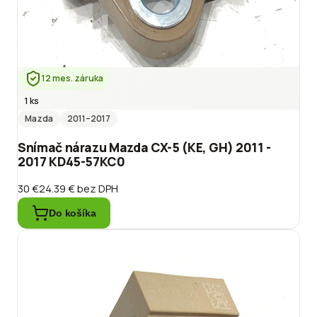
12 mes. záruka
1 ks
Mazda
2011
–2017
Snímač nárazu Mazda CX-5 (KE, GH) 2011 -
2017 KD45-57KC0
30 €
24.39 €
bez DPH
Do košíka