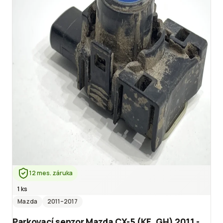
12 mes. záruka
1 ks
Mazda
2011
–2017
Parkovací senzor Mazda CX-5 (KE, GH) 2011 -