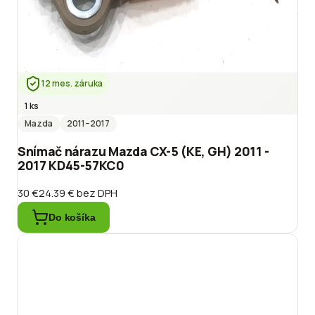
12 mes. záruka
1 ks
Mazda
2011
–2017
Snímač nárazu Mazda CX-5 (KE, GH) 2011 -
2017 KD45-57KC0
30 €
24.39 €
bez DPH
Do košíka