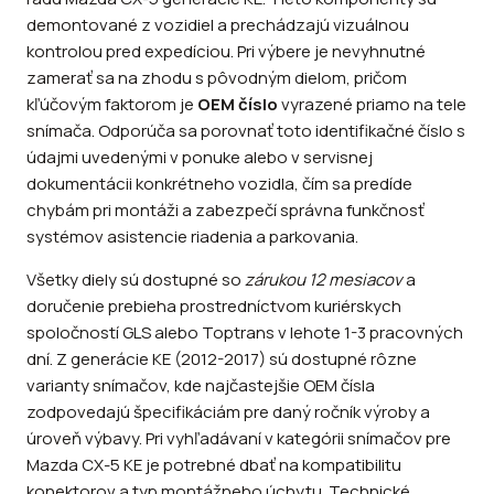
demontované z vozidiel a prechádzajú vizuálnou
kontrolou pred expedíciou. Pri výbere je nevyhnutné
zamerať sa na zhodu s pôvodným dielom, pričom
kľúčovým faktorom je
OEM číslo
vyrazené priamo na tele
snímača. Odporúča sa porovnať toto identifikačné číslo s
údajmi uvedenými v ponuke alebo v servisnej
dokumentácii konkrétneho vozidla, čím sa predíde
chybám pri montáži a zabezpečí správna funkčnosť
systémov asistencie riadenia a parkovania.
Všetky diely sú dostupné so
zárukou 12 mesiacov
a
doručenie prebieha prostredníctvom kuriérskych
spoločností GLS alebo Toptrans v lehote 1-3 pracovných
dní. Z generácie KE (2012-2017) sú dostupné rôzne
varianty snímačov, kde najčastejšie OEM čísla
zodpovedajú špecifikáciám pre daný ročník výroby a
úroveň výbavy. Pri vyhľadávaní v kategórii snímačov pre
Mazda CX-5 KE je potrebné dbať na kompatibilitu
konektorov a typ montážneho úchytu. Technické