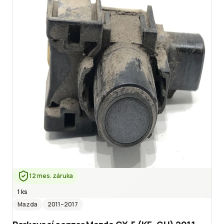
12 mes. záruka
1 ks
Mazda
2011
–2017