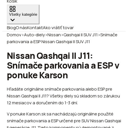
Košík
Všetky kategórie
Blog
O nás
Kontakt
Ako vrátiť tovar
Domov
›
Auto-diely
›
Nissan
›
Qashqai II SUV J11
›
Snímače
parkovania a ESP Nissan Qashqai II SUV J11
Nissan Qashqai II J11:
Snímače parkovania a ESP v
ponuke Karson
Hľadáte originálne snímače parkovania alebo ESP pre
Nissan Qashqai II J11? Všetky diely sú skladom so zárukou
12 mesiacov a doručením do 1-3 dní.
V ponuke Karson.sk sa nachádzajú originálne použité
snímače parkovania a ESP určené pre SUV Nissan Qashqai
II generácie J11. Tieto komponenty sú demontované z