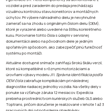
vozidiel a pred zaradením do predaja prechádzajú
vizuálnou kontrolou stavu konektorov a montážnych
úchytov. Pri výbere náhradného dielu je nevyhnutné
zamerať sa na zhodu s originálnym číslom dielu (OEM),
ktoré je vyrazené alebo uvedené na štítku konkrétneho
kusu. Porovnanie tohto čísla s údajmi v servisnej
dokumentácii alebo na pôvodnom diele je jediným
spoľahlivým spôsobom, ako zabezpečiť plnú funkčnosť
systému po montáži.
Aktuálne dostupné snímače zahŕňajú širokú škálu verzií,
ktoré sú kompatibilné s rôznymi motorizáciami a
úrovňami výbavy modelu J11.
Správna identifikácia podľa
OEM čísla
zabraňuje komplikáciám pri následnej
diagnostike riadiacej jednotky vozidla. Na všetky diely v
ponuke sa vzťahuje záruka 12 mesiacov. Expedícia
prebieha prostredníctvom kuriérskych služieb GLS alebo
Toptrans, pričom doručenie je realizované v lehote 1 až 3
pracovných dní od potvrdenia objednávky.