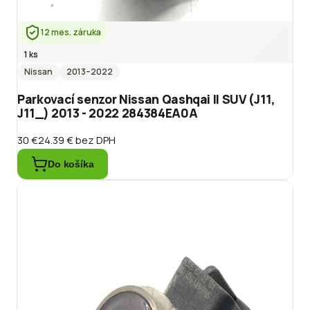
12 mes. záruka
1 ks
Nissan
2013
–2022
Parkovací senzor Nissan Qashqai II SUV (J11,
J11_) 2013 - 2022 284384EA0A
30 €
24.39 €
bez DPH
Do košíka