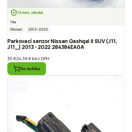
12 mes. záruka
1 ks
Nissan
2013
–2022
Parkovací senzor Nissan Qashqai II SUV (J11,
J11_) 2013 - 2022 284384EA0A
30 €
24.39 €
bez DPH
Do košíka