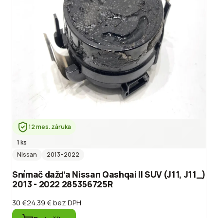
12 mes. záruka
1 ks
Nissan
2013
–2022
Snímač dažďa Nissan Qashqai II SUV (J11, J11_)
2013 - 2022 285356725R
30 €
24.39 €
bez DPH