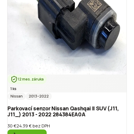
12 mes. záruka
1 ks
Nissan
2013
–2022
Parkovací senzor Nissan Qashqai II SUV (J11,
J11_) 2013 - 2022 284384EA0A
30 €
24.39 €
bez DPH