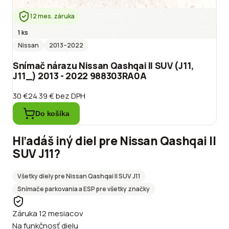
12 mes. záruka
1 ks
Nissan
2013
–2022
Snímač nárazu Nissan Qashqai II SUV (J11,
J11_) 2013 - 2022 988303RA0A
30 €
24.39 €
bez DPH
Do košíka
Hľadáš iný diel pre
Nissan
Qashqai II
SUV J11
?
Všetky diely pre
Nissan
Qashqai II SUV J11
Snímače parkovania a ESP
pre všetky značky
Záruka 12 mesiacov
Na funkčnosť dielu