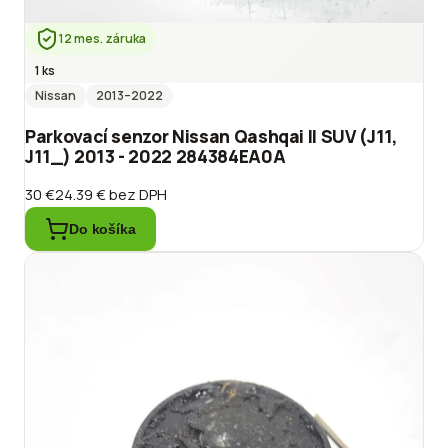
12 mes. záruka
1 ks
Nissan
2013
–2022
Parkovací senzor Nissan Qashqai II SUV (J11,
J11_) 2013 - 2022 284384EA0A
30 €
24.39 €
bez DPH
Do košíka