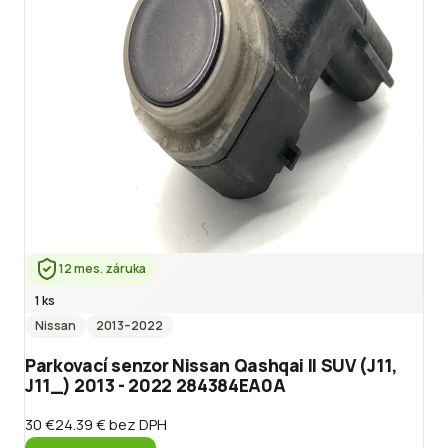
12 mes. záruka
1 ks
Nissan
2013
–2022
Parkovací senzor Nissan Qashqai II SUV (J11,
J11_) 2013 - 2022 284384EA0A
30 €
24.39 €
bez DPH