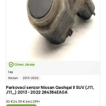
12 mes. záruka
1 ks
Nissan
2013
–2022
Parkovací senzor Nissan Qashqai II SUV (J11,
J11_) 2013 - 2022 284384EA0A
30 €
24.39 €
bez DPH