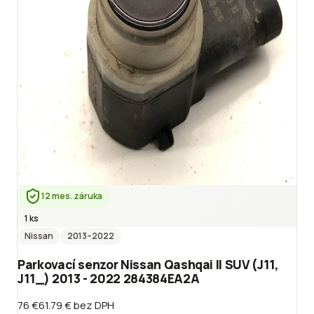
12 mes. záruka
1 ks
Nissan
2013
–2022
Parkovací senzor Nissan Qashqai II SUV (J11,
J11_) 2013 - 2022 284384EA2A
76 €
61.79 €
bez DPH