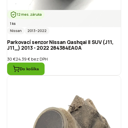
12 mes. záruka
1 ks
Nissan
2013
–2022
Parkovací senzor Nissan Qashqai II SUV (J11,
J11_) 2013 - 2022 284384EA0A
30 €
24.39 €
bez DPH
Do košíka