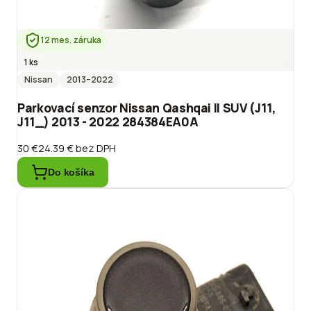
12 mes. záruka
1 ks
Nissan
2013
–2022
Parkovací senzor Nissan Qashqai II SUV (J11,
J11_) 2013 - 2022 284384EA0A
30 €
24.39 €
bez DPH
Do košíka