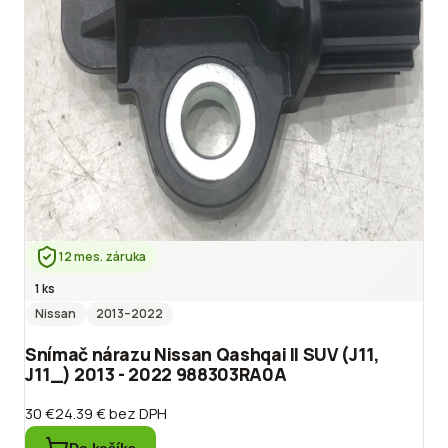
12 mes. záruka
1 ks
Nissan
2013
–2022
Snímač nárazu Nissan Qashqai II SUV (J11,
J11_) 2013 - 2022 988303RA0A
30 €
24.39 €
bez DPH
Do košíka