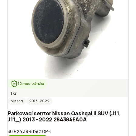
12 mes. záruka
1 ks
Nissan
2013
–2022
Parkovací senzor Nissan Qashqai II SUV (J11,
J11_) 2013 - 2022 284384EA0A
30 €
24.39 €
bez DPH