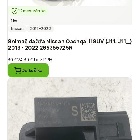
12 mes. záruka
1 ks
Nissan
2013
–2022
Snímač dažďa Nissan Qashqai II SUV (J11, J11_)
2013 - 2022 285356725R
30 €
24.39 €
bez DPH
Do košíka