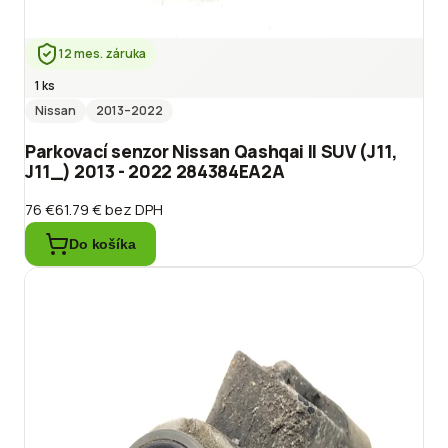
12 mes. záruka
1 ks
Nissan
2013
–2022
Parkovací senzor Nissan Qashqai II SUV (J11,
J11_) 2013 - 2022 284384EA2A
76 €
61.79 €
bez DPH
Do košíka