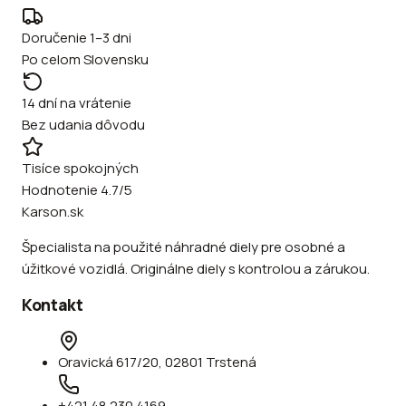
Doručenie 1–3 dni
Po celom Slovensku
14 dní na vrátenie
Bez udania dôvodu
Tisíce spokojných
Hodnotenie 4.7/5
Karson.sk
Špecialista na použité náhradné diely pre osobné a
úžitkové vozidlá. Originálne diely s kontrolou a zárukou.
Kontakt
Oravická 617/20, 02801 Trstená
+421 48 230 4169