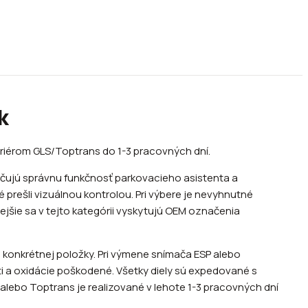
k
uriérom GLS/Toptrans do 1-3 pracovných dní.
ečujú správnu funkčnosť parkovacieho asistenta a
prešli vizuálnou kontrolou. Pri výbere je nevyhnutné
ejšie sa v tejto kategórii vyskytujú OEM označenia
 konkrétnej položky. Pri výmene snímača ESP alebo
i a oxidácie poškodené. Všetky diely sú expedované s
alebo Toptrans je realizované v lehote 1-3 pracovných dní