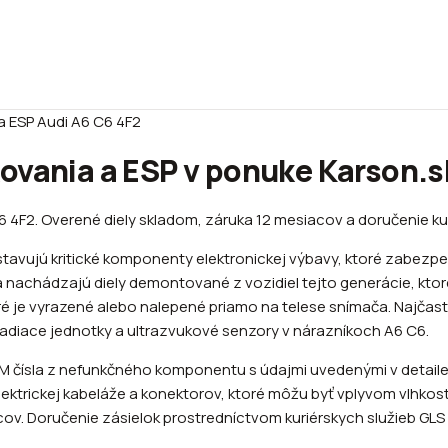
a ESP Audi A6 C6 4F2
ovania a ESP v ponuke Karson.s
C6 4F2. Overené diely skladom, záruka 12 mesiacov a doručenie k
stavujú kritické komponenty elektronickej výbavy, ktoré zabezp
achádzajú diely demontované z vozidiel tejto generácie, ktoré 
ré je vyrazené alebo nalepené priamo na telese snímača. Najčast
iadiace jednotky a ultrazvukové senzory v nárazníkoch A6 C6.
M čísla z nefunkčného komponentu s údajmi uvedenými v detaile
ektrickej kabeláže a konektorov, ktoré môžu byť vplyvom vlhkost
ov. Doručenie zásielok prostredníctvom kuriérskych služieb GLS 