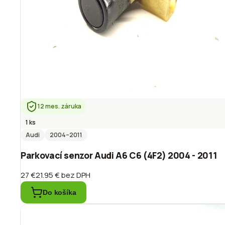
12 mes. záruka
1 ks
Audi
2004
–2011
Parkovací senzor Audi A6 C6 (4F2) 2004 - 2011
27 €
21.95 €
bez DPH
Do košíka