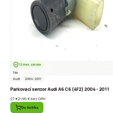
12 mes. záruka
1 ks
Audi
2004
–2011
Parkovací senzor Audi A6 C6 (4F2) 2004 - 2011
27 €
21.95 €
bez DPH
Do košíka