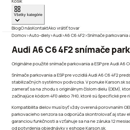
Košík
Všetky kategórie
Blog
O nás
Kontakt
Ako vrátiť tovar
Domov
›
Auto-diely
›
Audi
›
A6 C6 4F2
›
Snímače parkovania 
Audi A6 C6 4F2 snímače park
Originálne použité snímače parkovania a ESP pre Audi A6 
Snímače parkovania a ESP pre vozidlá Audi A6 C6 4F2 pred
stabilizačných systémov podvozka. V ponuke Karson.sk sa n
zamerať sa na zhodu s originálnym číslom dielu (OEM), kto
začínajúce kódom 4F0 alebo 7H0, ktoré sú špecifické pre r
Kompatibilita dielov musí byť vždy overená porovnaním OE
parkovacieho senzora sa odporúča skontrolovať aj stav el
garanciou funkčnosti a vzťahuje sa na ne záruka 12 mesiac
od potvrdenia objednávky v eshope Karson.sk.