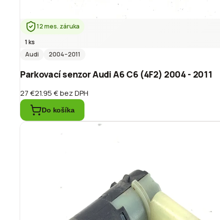
12 mes. záruka
1 ks
Audi
2004
–2011
Parkovací senzor Audi A6 C6 (4F2) 2004 - 2011
27 €
21.95 €
bez DPH
Do košíka