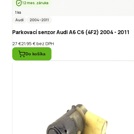
12 mes. záruka
1 ks
Audi
2004
–2011
Parkovací senzor Audi A6 C6 (4F2) 2004 - 2011
27 €
21.95 €
bez DPH
Do košíka