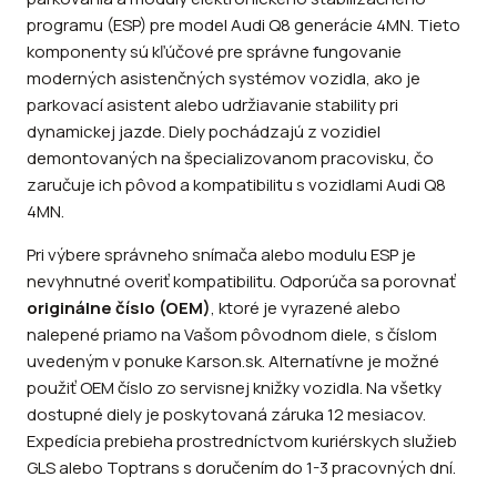
programu (ESP) pre model Audi Q8 generácie 4MN. Tieto
komponenty sú kľúčové pre správne fungovanie
moderných asistenčných systémov vozidla, ako je
parkovací asistent alebo udržiavanie stability pri
dynamickej jazde. Diely pochádzajú z vozidiel
demontovaných na špecializovanom pracovisku, čo
zaručuje ich pôvod a kompatibilitu s vozidlami Audi Q8
4MN.
Pri výbere správneho snímača alebo modulu ESP je
nevyhnutné overiť kompatibilitu. Odporúča sa porovnať
originálne číslo (OEM)
, ktoré je vyrazené alebo
nalepené priamo na Vašom pôvodnom diele, s číslom
uvedeným v ponuke Karson.sk. Alternatívne je možné
použiť OEM číslo zo servisnej knižky vozidla. Na všetky
dostupné diely je poskytovaná záruka 12 mesiacov.
Expedícia prebieha prostredníctvom kuriérskych služieb
GLS alebo Toptrans s doručením do 1-3 pracovných dní.