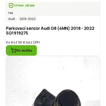
12 mes. záruka
1 ks
Audi
2018
–2022
Parkovací senzor Audi Q8 (4MN) 2018 - 2022
5Q1919275
54 €
43.90 €
bez DPH
Do košíka