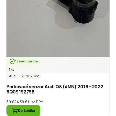
12 mes. záruka
1 ks
Audi
2018
–2022
Parkovací senzor Audi Q8 (4MN) 2018 - 2022
5Q0919275B
30 €
24.39 €
bez DPH
Do košíka