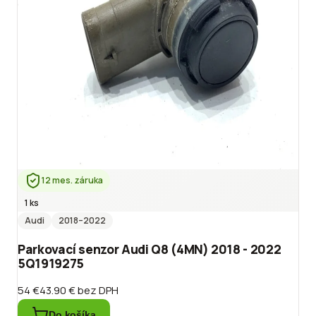
12 mes. záruka
1 ks
Audi
2018
–2022
Parkovací senzor Audi Q8 (4MN) 2018 - 2022
5Q1919275
54 €
43.90 €
bez DPH
Do košíka