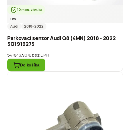
12 mes. záruka
1 ks
Audi
2018
–2022
Parkovací senzor Audi Q8 (4MN) 2018 - 2022
5Q1919275
54 €
43.90 €
bez DPH
Do košíka