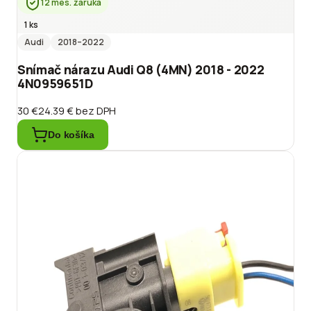
12 mes. záruka
1 ks
Audi
2018
–2022
Snímač nárazu Audi Q8 (4MN) 2018 - 2022
4N0959651D
30 €
24.39 €
bez DPH
Do košíka