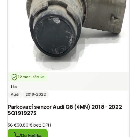
12 mes. záruka
1 ks
Audi
2018
–2022
Parkovací senzor Audi Q8 (4MN) 2018 - 2022
5Q1919275
38 €
30.89 €
bez DPH
Do košíka