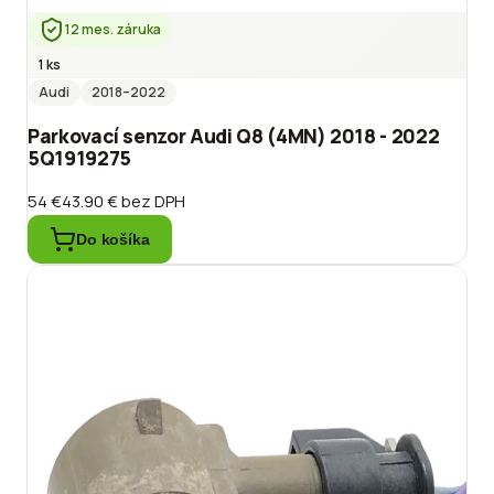
12 mes. záruka
1 ks
Audi
2018
–2022
Parkovací senzor Audi Q8 (4MN) 2018 - 2022
5Q1919275
54 €
43.90 €
bez DPH
Do košíka