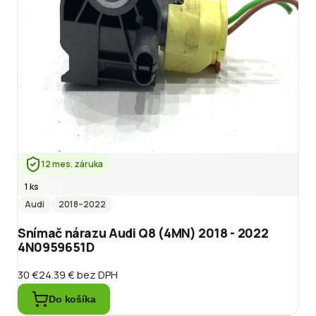
12 mes. záruka
1 ks
Audi
2018
–2022
Snímač nárazu Audi Q8 (4MN) 2018 - 2022
4N0959651D
30 €
24.39 €
bez DPH
Do košíka