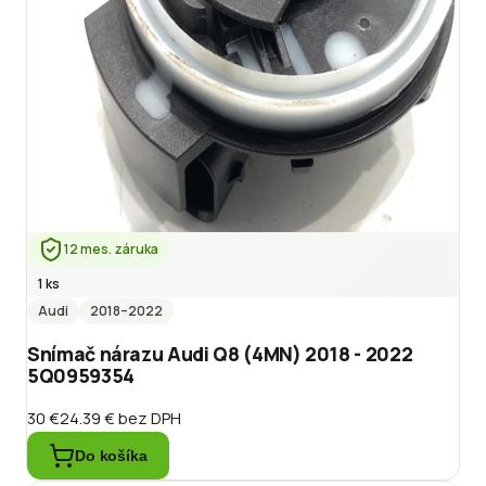
12 mes. záruka
1 ks
Audi
2018
–2022
Snímač nárazu Audi Q8 (4MN) 2018 - 2022
5Q0959354
30 €
24.39 €
bez DPH
Do košíka