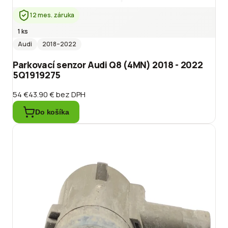
12 mes. záruka
1 ks
Audi
2018
–2022
Parkovací senzor Audi Q8 (4MN) 2018 - 2022
5Q1919275
54 €
43.90 €
bez DPH
Do košíka