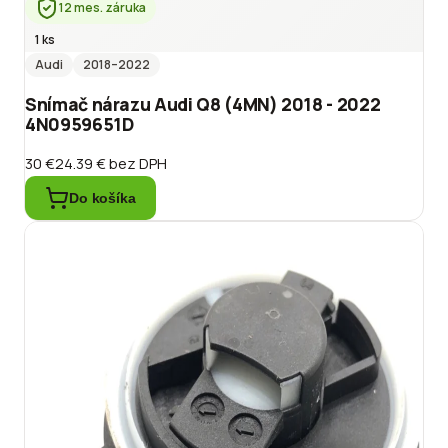
12 mes. záruka
1 ks
Audi
2018
–2022
Snímač nárazu Audi Q8 (4MN) 2018 - 2022
4N0959651D
30 €
24.39 €
bez DPH
Do košíka