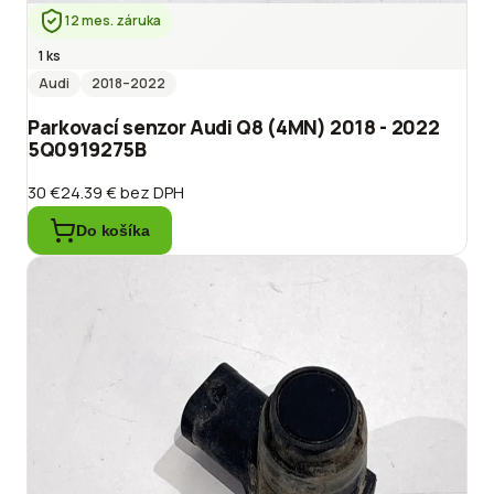
12 mes. záruka
1 ks
Audi
2018
–2022
Parkovací senzor Audi Q8 (4MN) 2018 - 2022
5Q0919275B
30 €
24.39 €
bez DPH
Do košíka