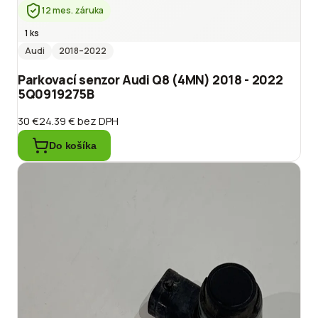
12 mes. záruka
1 ks
Audi
2018
–2022
Parkovací senzor Audi Q8 (4MN) 2018 - 2022
5Q0919275B
30 €
24.39 €
bez DPH
Do košíka