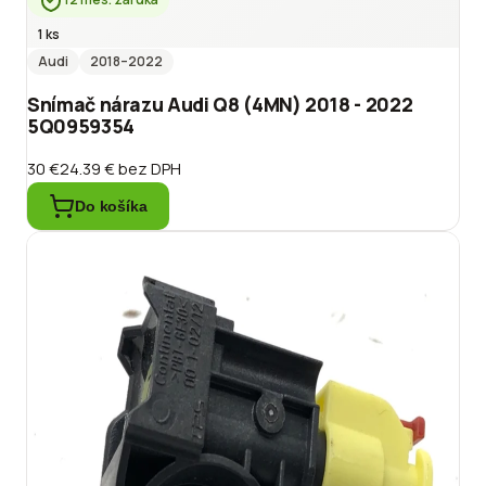
1 ks
Audi
2018
–2022
Snímač nárazu Audi Q8 (4MN) 2018 - 2022
5Q0959354
30 €
24.39 €
bez DPH
Do košíka