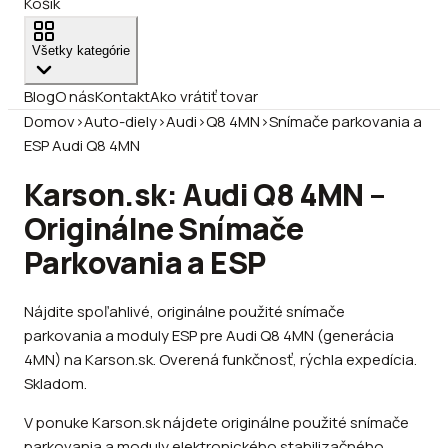
Košík
Všetky kategórie
Blog
O nás
Kontakt
Ako vrátiť tovar
Domov
›
Auto-diely
›
Audi
›
Q8 4MN
›
Snímače parkovania a
ESP Audi Q8 4MN
Karson.sk: Audi Q8 4MN –
Originálne Snímače
Parkovania a ESP
Nájdite spoľahlivé, originálne použité snímače
parkovania a moduly ESP pre Audi Q8 4MN (generácia
4MN) na Karson.sk. Overená funkčnosť, rýchla expedícia.
Skladom.
V ponuke Karson.sk nájdete originálne použité snímače
parkovania a moduly elektronického stabilizačného