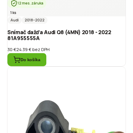
12 mes. záruka
1 ks
Audi
2018
–2022
Snímač dažďa Audi Q8 (4MN) 2018 - 2022
81A955555A
30 €
24.39 €
bez DPH
Do košíka