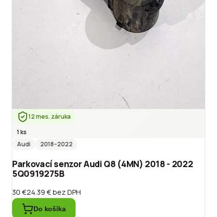
12 mes. záruka
1 ks
Audi
2018
–2022
Parkovací senzor Audi Q8 (4MN) 2018 - 2022
5Q0919275B
30 €
24.39 €
bez DPH
Do košíka