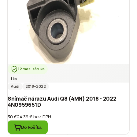
12 mes. záruka
1 ks
Audi
2018
–2022
Snímač nárazu Audi Q8 (4MN) 2018 - 2022
4N0959651D
30 €
24.39 €
bez DPH
Do košíka