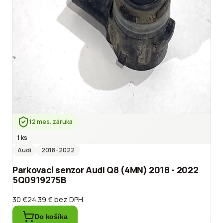
12 mes. záruka
1 ks
Audi
2018
–2022
Parkovací senzor Audi Q8 (4MN) 2018 - 2022
5Q0919275B
30 €
24.39 €
bez DPH
Do košíka