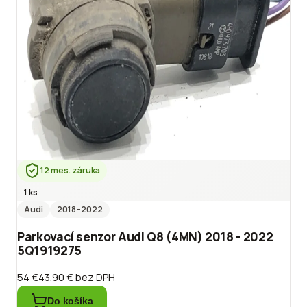
12 mes. záruka
1 ks
Audi
2018
–2022
Parkovací senzor Audi Q8 (4MN) 2018 - 2022
5Q1919275
54 €
43.90 €
bez DPH
Do košíka