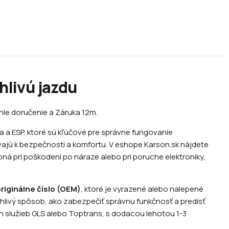
hlivú jazdu
hle doručenie a Záruka 12m.
a a ESP, ktoré sú kľúčové pre správne fungovanie
vajú k bezpečnosti a komfortu. V eshope Karson.sk nájdete
á pri poškodení po náraze alebo pri poruche elektroniky,
riginálne číslo (OEM)
, ktoré je vyrazené alebo nalepené
ahlivý spôsob, ako zabezpečiť správnu funkčnosť a predísť
h služieb GLS alebo Toptrans, s dodacou lehotou 1-3