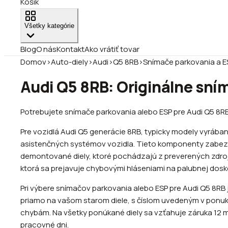
Košík
Všetky kategórie
Blog
O nás
Kontakt
Ako vrátiť tovar
Domov
›
Auto-diely
›
Audi
›
Q5 8RB
›
Snímače parkovania a E
Audi Q5 8RB: Originálne sní
Potrebujete snímače parkovania alebo ESP pre Audi Q5 8RB?
Pre vozidlá Audi Q5 generácie 8RB, typicky modely vyrában
asistenčných systémov vozidla. Tieto komponenty zabezpeč
demontované diely, ktoré pochádzajú z preverených zdrojo
ktorá sa prejavuje chybovými hláseniami na palubnej dosk
Pri výbere snímačov parkovania alebo ESP pre Audi Q5 8RB 
priamo na vašom starom diele, s číslom uvedeným v ponuke 
chybám. Na všetky ponúkané diely sa vzťahuje záruka 12 m
pracovné dni.