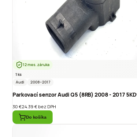
12 mes. záruka
1 ks
Audi
2008
–2017
Parkovací senzor Audi Q5 (8RB) 2008 - 2017 5K
30 €
24.39 €
bez DPH
Do košíka