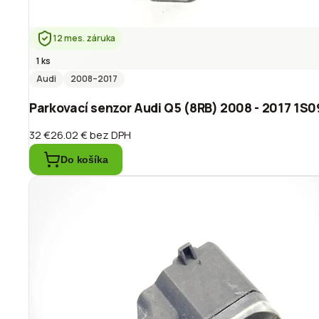
12 mes. záruka
1 ks
Audi
2008
–2017
Parkovací senzor Audi Q5 (8RB) 2008 - 2017 1S
32 €
26.02 €
bez DPH
Do košíka