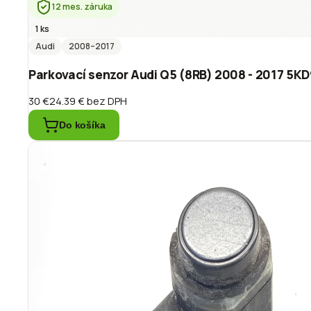
12 mes. záruka
1 ks
Audi
2008
–2017
Parkovací senzor Audi Q5 (8RB) 2008 - 2017 5K
30 €
24.39 €
bez DPH
Do košíka