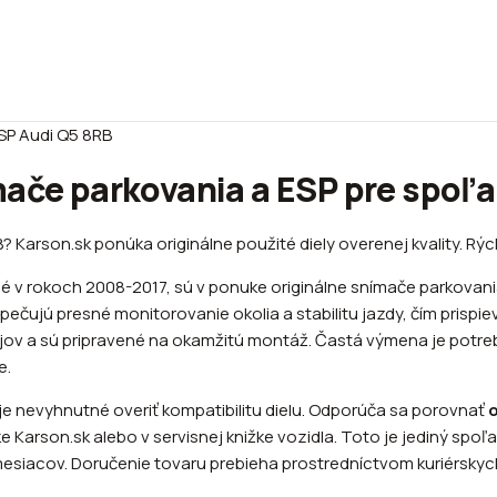
SP Audi Q5 8RB
mače parkovania a ESP pre spoľa
 Karson.sk ponúka originálne použité diely overenej kvality. Rýc
é v rokoch 2008-2017, sú v ponuke originálne snímače parkovani
ujú presné monitorovanie okolia a stabilitu jazdy, čím prispie
v a sú pripravené na okamžitú montáž. Častá výmena je potrebn
e.
je nevyhnutné overiť kompatibilitu dielu. Odporúča sa porovnať
o
Karson.sk alebo v servisnej knižke vozidla. Toto je jediný spoľ
esiacov. Doručenie tovaru prebieha prostredníctvom kuriérskyc